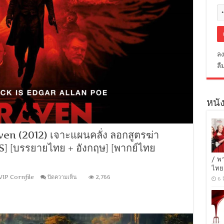
ลง
ลื
หนัง
n (2012) เจาะแผนคลั่ง ลอกสูตรฆ่า
S] [บรรยายไทย + อังกฤษ] [พากย์ไทย
/ พ
ไทย
บน
VIP Cornfile
ปิดความเห็น
2,766
6 
[MINI-
HD
1080P]
The
Raven
(2012)