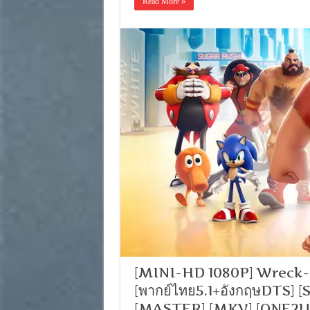
Read More »
[MINI-HD 1080P] Wreck-It 
[พากย์ไทย5.1+อังกฤษDTS] [
[MASTER] [MKV] [ONE2UP]