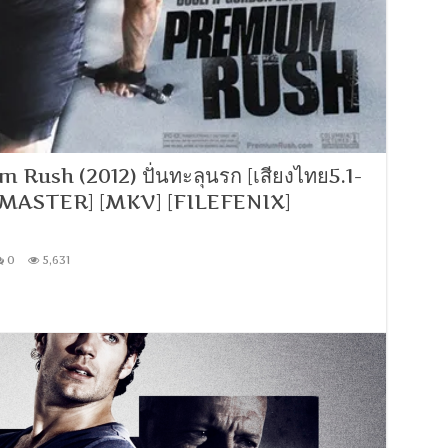
ush (2012) ปั่นทะลุนรก [เสียงไทย5.1-
] [MASTER] [MKV] [FILEFENIX]
0
5,631