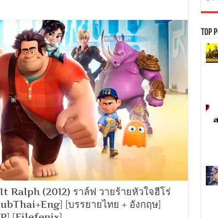
1080P]
The
Hobbit
1
Top P
An
Unexpected
Journey
(2012)
เดอะ
ฮ
อบ
บิท
1:
การ
ผจญ
ภัย
สุด
คาด
คิด
[พากย์
ไทย
5.1
+
อังกฤษ
Ralph (2012) ราล์ฟ วายร้ายหัวใจฮีโร่
DTS]
SubThai+Eng] [บรรยายไทย + อังกฤษ]
[ซับ
ไทย
 [Filefenix]