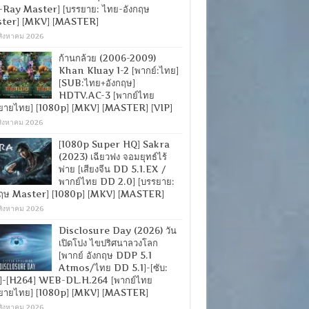
-Ray Master] [บรรยาย: ไทย-อังกฤษ
ter] [MKV] [MASTER]
สิงหาคม 2026
ก้านกล้วย (2006-2009)
Khan Kluay 1-2 [พากย์:ไทย]
[SUB:ไทย+อังกฤษ]
HDTV.AC-3 [พากย์ไทย
ยายไทย] [1080p] [MKV] [MASTER] [VIP]
สิงหาคม 2026
[1080p Super HQ] Sakra
(2023) เฉียวฟง จอมยุทธ์ไร้
พ่าย [เสียงจีน DD 5.1.EX /
พากย์ไทย DD 2.0] [บรรยาย:
กฤษ Master] [1080p] [MKV] [MASTER]
สิงหาคม 2026
Disclosure Day (2026) วัน
เปิดโปง ไขปริศนาลวงโลก
[พากย์ อังกฤษ DDP 5.1
Atmos/ไทย DD 5.1]-[ซับ:
]-[H264] WEB-DL.H.264 [พากย์ไทย
ยายไทย] [1080p] [MKV] [MASTER]
สิงหาคม 2026