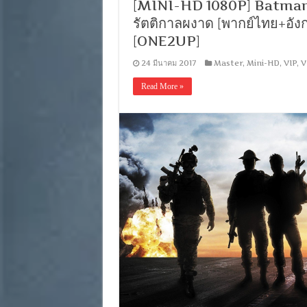
[MINI-HD 1080P] Batman T
รัตติกาลผงาด [พากย์ไทย+อ
[ONE2UP]
24 มีนาคม 2017
Master
,
Mini-HD
,
VIP
,
V
Read More »