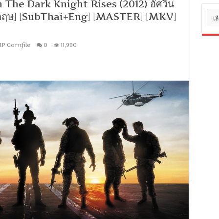
he Dark Knight Rises (2012) อัศวิน
หมว
ังกฤษ] [SubThai+Eng] [MASTER] [MKV]
หมู่
IP Cornfile
0
11,990