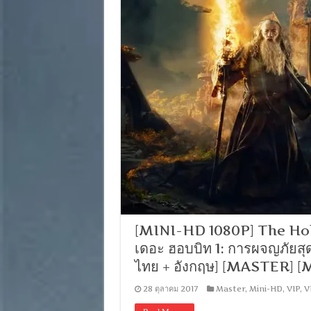
[MINI-HD 1080P] The Hob
เดอะ ฮอบบิท 1: การผจญภัยสุด
ไทย + อังกฤษ] [MASTER] 
28 ตุลาคม 2017
Master
,
Mini-HD
,
VIP
,
V