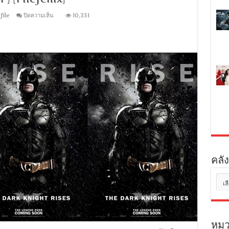
+
อังกฤษ]
บน
file
ปิดความเห็น
10,351
[MASTER]
[MINI-
[MKV]
HD
[ONE2UP]
1080P]
Wreck-
It
Ralph
(2012)
ราล์ฟ
วาย
ร้าย
หัวใจ
ฮีโร่
[พากย์
ไทย5.1+อังกฤษDTS]
[SubThai+Eng]
[บรรยาย
ไทย
คลัง
+
อังกฤษ]
คลัง
[MASTER]
[MKV]
เก็บ
[ONE2UP]
[Filefenix]
หมว