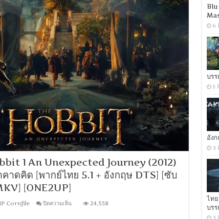
เจาะ
Blu
แผน
Mas
คลั่ง
6 
ลอก
สูตร
ฆ่า
[พากย์
ไทย
5.1
บรร
+
English
5 
DTS]
[บรรยาย
ไทย
+
อังกฤษ]
[พากย์
อัง
ไทย
3 
บรรยาย
bit 1 An Unexpected Journey (2012)
ไทย]
[MKV]
คาดคิด [พากย์ไทย 5.1 + อังกฤษ DTS] [ซับ
[MKV] [ONE2UP]
ไทย
บน
IP Cornfile
ปิดความเห็น
24,558
บรร
[MINI-
HD
3 