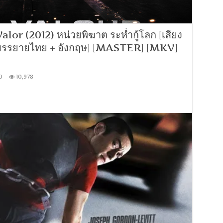
or (2012) หน่วยพิฆาต ระห่ำกู้โลก [เสียง
บรรยายไทย + อังกฤษ] [MASTER] [MKV]
0
10,978