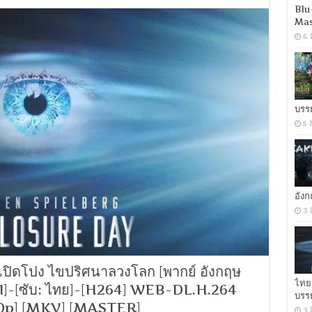
Devil
Blu
Wears
Mas
Prada
2
6 
(2026)
นาง
มาร
สวม
ปราด้
า
บรร
2
5 
[เสียง
อังกฤษ
DD+
5.1.Atmos
/
พากย์
อัง
ไทย
DD+
3 
5.1
Master
แท้.]
[บรรยาย:
ไทย-
เปิดโปง ไขปริศนาลวงโลก [พากย์ อังกฤษ
อังกฤษ
ไทย
1]-[ซับ: ไทย]-[H264] WEB-DL.H.264
Master]
บรร
080p] [MKV] [MASTER]
3 