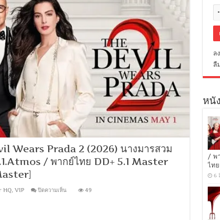
ลง
ลื
หนัง
vil Wears Prada 2 (2026) นางมารสวม
/ พ
5.1.Atmos / พากย์ไทย DD+ 5.1 Master
ไทย
Master]
6 
บน
r HQ
,
VIP
ปิดความเห็น
49
[1080p
Super
HQ]
The