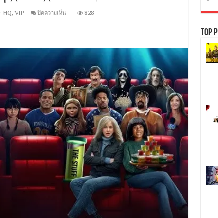
บน
r HQ
,
VIP
ปิดความเห็น
828
Disclosure
Day
Top P
(2026)
วัน
เปิดโปง
ไข
ปริศนา
ลวง
โลก
[พากย์
อังกฤษ
DDP
5.1
Atmos/
ไทย
DD
5.1]-
[ซับ:
ไทย]-
[H264]
WEB-
DL.H.264
[พากย์
ไทย
บรรยาย