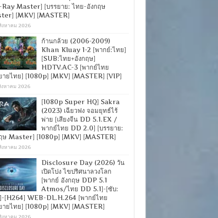
-Ray Master] [บรรยาย: ไทย-อังกฤษ
ter] [MKV] [MASTER]
สิงหาคม 2026
ก้านกล้วย (2006-2009)
Khan Kluay 1-2 [พากย์:ไทย]
[SUB:ไทย+อังกฤษ]
HDTV.AC-3 [พากย์ไทย
ยายไทย] [1080p] [MKV] [MASTER] [VIP]
สิงหาคม 2026
[1080p Super HQ] Sakra
(2023) เฉียวฟง จอมยุทธ์ไร้
พ่าย [เสียงจีน DD 5.1.EX /
พากย์ไทย DD 2.0] [บรรยาย:
กฤษ Master] [1080p] [MKV] [MASTER]
สิงหาคม 2026
Disclosure Day (2026) วัน
เปิดโปง ไขปริศนาลวงโลก
[พากย์ อังกฤษ DDP 5.1
Atmos/ไทย DD 5.1]-[ซับ:
]-[H264] WEB-DL.H.264 [พากย์ไทย
ยายไทย] [1080p] [MKV] [MASTER]
สิงหาคม 2026