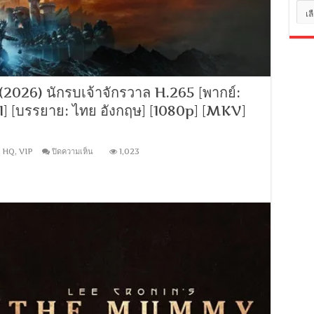
[พากย์
หมว
ไทย
หมู่
บรรยาย
ไทย]
[1080p]
[MKV]
[MASTER]
026) นักรบเจ้าจักรวาล H.265 [พากย์:
] [บรรยาย: ไทย อังกฤษ] [1080p] [MKV]
บน
 HQ
,
VIP
ปิดความเห็น
1,023
Masters
of
the
Universe
(2026)
นักรบ
เจ้า
จักรวาล
H.265
[พากย์:
ไทย
DDP
5.1
อังกฤษ