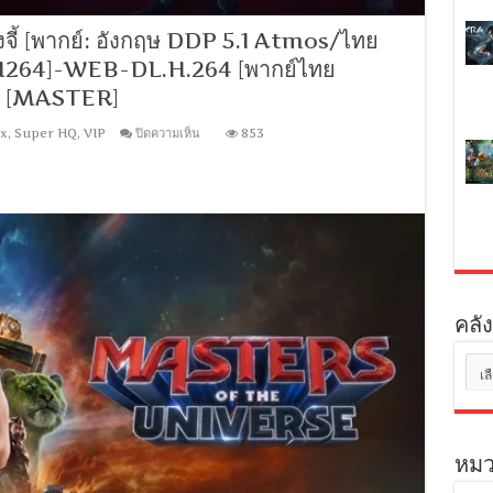
ไทย]
[1080p]
[MKV]
จี้ [พากย์: อังกฤษ DDP 5.1 Atmos/ไทย
[MASTER]
-[H264]-WEB-DL.H.264 [พากย์ไทย
] [MASTER]
บน
ix
,
Super HQ
,
VIP
ปิดความเห็น
853
Scary
Movie
(2026)
ยำ
หนัง
จี้
[พากย์:
อังกฤษ
DDP
5.1
คลัง
Atmos/
ไทย
DD
คลัง
5.1]
เก็บ
[ซับ:
อังกฤษ/
ไทย]-
[H264]-
หมว
WEB-
DL.H.264