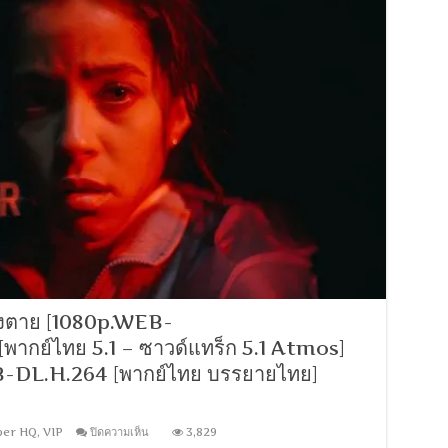
ลี
โค
รนิน
เดอะ
มัมมี่
[เสียง
อังกฤษ
DD+
5.1.Atmos
/
พากย์
ไทย
DD+
5.1
Master
แท้.]
[บรรยาย:
ไทย-
อังกฤษ
างตาย [1080p.WEB-
Master]
[MKV]
ากย์ไทย 5.1 – ซาวด์แทร็ก 5.1 Atmos]
[MASTER]
-DL.H.264 [พากย์ไทย บรรยายไทย]
บน
per HQ
,
VIP
ปิดความเห็น
3,829
Passenger