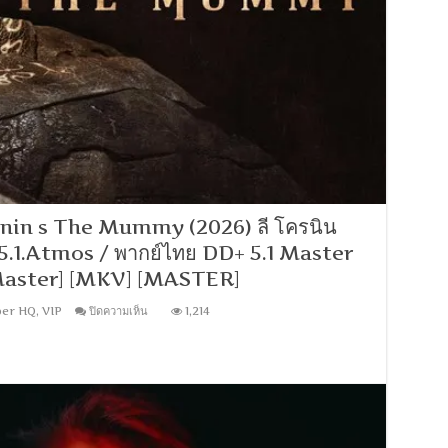
DDP
5.1]
[บรรยาย:
ไทย
อังกฤษ]
[1080p]
[MKV]
[MASTER]
nin s The Mummy (2026) ลี โครนิน
D+ 5.1.Atmos / พากย์ไทย DD+ 5.1 Master
ษ Master] [MKV] [MASTER]
บน
er HQ
,
VIP
ปิดความเห็น
1,214
[1080p
Super
HQ]
Lee
Cronin
s
The
Mummy
(2026)