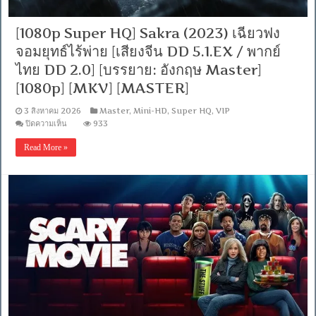
[MKV]
[MASTER]
[VIP]
[1080p Super HQ] Sakra (2023) เฉียวฟง
จอมยุทธ์ไร้พ่าย [เสียงจีน DD 5.1.EX / พากย์
ไทย DD 2.0] [บรรยาย: อังกฤษ Master]
[1080p] [MKV] [MASTER]
3 สิงหาคม 2026
Master
,
Mini-HD
,
Super HQ
,
VIP
บน
ปิดความเห็น
933
[1080p
Super
Read More »
HQ]
Sakra
(2023)
เฉียว
ฟง
จอม
ยุทธ์
ไร้
พ่าย
[เสียง
จีน
DD
5.1.EX
/