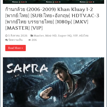
/
พากย์
ก้านกล้วย (2006-2009) Khan Kluay 1-2
ไทย
[พากย์:ไทย] [SUB:ไทย+อังกฤษ] HDTV.AC-3
DD
5.1
[พากย์ไทย บรรยายไทย] [1080p] [MKV]
Blu-
Ray
[MASTER] [VIP]
Master]
[บรรยาย:
5 สิงหาคม 2026
Master
,
Mini-HD
,
Super HQ
,
VIP
,
หนังไทย
ไทย-
บน
ปิดความเห็น
206
อังกฤษ
ก้าน
Master]
[MKV]
Read More »
กล้วย
[MASTER]
(2006-
2009)
Khan
Kluay
1-
2
[พากย์:ไทย]
[SUB:ไทย+อังกฤษ]
HDTV.AC-
3
[พากย์
ไทย
บรรยาย
ไทย]
[1080p]