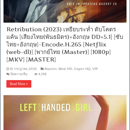
บรรยาย
ไทย]
[1080p]
[MKV]
[MASTER]
Retribution (2023) เหยียบระห่ำ ดับโคตร
แค้น [เสียงไทย(พันธมิตร)+อังกฤษ DD+5.1] [ซับ
ไทย+อังกฤษ]-Encode.H.265 [Netflix
(web-dl)] [พากย์ไทย (Master)] [1080p]
[MKV] [MASTER]
16 กรกฎาคม 2026
Master
,
Mini-HD
,
Super HQ
,
VIP
บน
ปิดความเห็น
4,138
Retribution
(2023)
Read More »
เหยียบ
ระห่ำ
ดับ
โคตร
แค้น
[เสียง
ไทย(พันธมิตร)+อังกฤษ
DD+5.1]
[ซับ