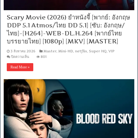
พากย์
ไทย
DD
2.0]
Scary Movie (2026) ยำหนังจี้ [พากย์: อังกฤษ
[บรรยาย:
DDP 5.1 Atmos/ไทย DD 5.1] [ซับ: อังกฤษ/
อังกฤษ
Master]
ไทย]-[H264]-WEB-DL.H.264 [พากย์ไทย
[1080p]
[MKV]
บรรยายไทย] [1080p] [MKV] [MASTER]
[MASTER]
3 สิงหาคม 2026
Master
,
Mini-HD
,
netflix
,
Super HQ
,
VIP
บน
ปิดความเห็น
801
Scary
Movie
Read More »
(2026)
ยำ
หนัง
จี้
[พากย์:
อังกฤษ
DDP
5.1
Atmos/
ไทย
DD
5.1]
[ซับ:
อังกฤษ/