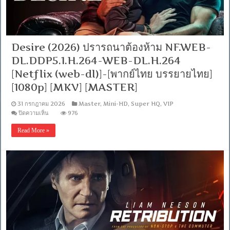
5.1]
[บรรยาย:
ไทย
อังกฤษ]
[1080p]
Desire (2026) ปรารถนาต้องห้าม NF.WEB-
[MKV]
[MASTER]
DL.DDP5.1.H.264-WEB-DL.H.264
[Netflix (web-dl)]-[พากย์ไทย บรรยายไทย]
[1080p] [MKV] [MASTER]
31 กรกฎาคม 2026
Master
,
Mini-HD
,
Super HQ
,
VIP
บน
ปิดความเห็น
976
Desire
(2026)
Read More »
ปรารถนา
ต้อง
ห้าม
NF.WEB-
DL.DDP5.1.H.264-
WEB-
DL.H.264
[Netflix
(web-
dl)]-
[พากย์
ไทย