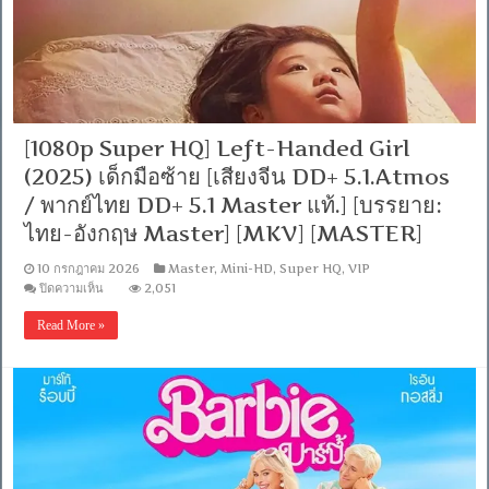
ไทย+อังกฤษ]-
Encode.H.265
[Netflix
(web-
dl)]
[พากย์
ไทย
(Master)]
[1080p Super HQ] Left-Handed Girl
[1080p]
[MKV]
(2025) เด็กมือซ้าย [เสียงจีน DD+ 5.1.Atmos
[MASTER]
/ พากย์ไทย DD+ 5.1 Master แท้.] [บรรยาย:
ไทย-อังกฤษ Master] [MKV] [MASTER]
10 กรกฎาคม 2026
Master
,
Mini-HD
,
Super HQ
,
VIP
บน
ปิดความเห็น
2,051
[1080p
Super
Read More »
HQ]
Left-
Handed
Girl
(2025)
เด็ก
มือ
ซ้าย
[เสียง