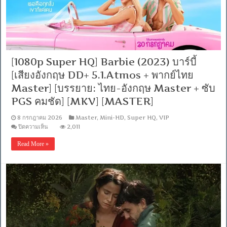
จีน
DD+
5.1.Atmos
/
พากย์
ไทย
DD+
5.1
[1080p Super HQ] Barbie (2023) บาร์บี้
Master
แท้.]
[เสียงอังกฤษ DD+ 5.1.Atmos + พากย์ไทย
[บรรยาย:
Master] [บรรยาย: ไทย-อังกฤษ Master + ซับ
ไทย-
อังกฤษ
PGS คมชัด] [MKV] [MASTER]
Master]
[MKV]
8 กรกฎาคม 2026
Master
,
Mini-HD
,
Super HQ
,
VIP
[MASTER]
บน
ปิดความเห็น
2,011
[1080p
Super
Read More »
HQ]
Barbie
(2023)
บาร์
บี้
[เสียง
อังกฤษ
DD+
5.1.Atmos
+