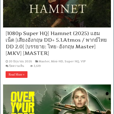
พากย์
ไทย
Master]
[บรรยาย:
ไทย-
อังกฤษ
Master
+
[1080p Super HQ] Hamnet (2025) แฮม
ซับ
PGS
เน็ต [เสียงอังกฤษ DD+ 5.1.Atmos / พากย์ไทย
คม
DD 2.0] [บรรยาย: ไทย-อังกฤษ Master]
ชัด]
[MKV]
[MKV] [MASTER]
[MASTER]
20 มิถุนายน 2026
Master
,
Mini-HD
,
Super HQ
,
VIP
บน
ปิดความเห็น
3,619
[1080p
Super
Read More »
HQ]
Hamnet
(2025)
แฮม
เน็ต
[เสียง
อังกฤษ
DD+
5.1.Atmos
/