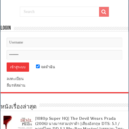
เปลี่ยน
โหมด
เป็น
บี
เวอร์
Login
[เสียง
อังกฤษ
DD+
5.1.Atmos
/
พากย์
ไทย
DD
จดจำฉัน
5.1
Master
แท้.]
ลงทะเบียน
[บรรยาย:
ลืมรหัสผ่าน
ไทย-
อังกฤษ
Master]
[1080p]
[MKV]
หนังเรื่องล่าสุด
[MASTER]
[1080p Super HQ] The Devil Wears Prada
(2006) นางมารสวมปราด้า [เสียงอังกฤษ DTS: 5.1 /
พากย์ไทย DD 5.1 Blu-Ray Master] [บรรยาย: ไทย-