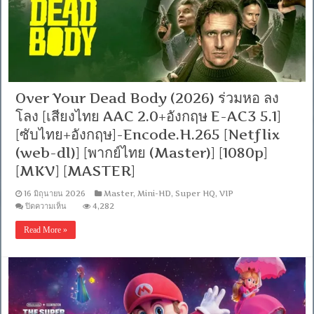
พากย์
ไทย
DD
2.0]
[บรรยาย:
ไทย-
อังกฤษ
Master]
Over Your Dead Body (2026) ร่วมหอ ลง
[MKV]
[MASTER]
โลง [เสียงไทย AAC 2.0+อังกฤษ E-AC3 5.1]
[ซับไทย+อังกฤษ]-Encode.H.265 [Netflix
(web-dl)] [พากย์ไทย (Master)] [1080p]
[MKV] [MASTER]
16 มิถุนายน 2026
Master
,
Mini-HD
,
Super HQ
,
VIP
บน
ปิดความเห็น
4,282
Over
Your
Read More »
Dead
Body
(2026)
ร่วม
หอ
ลง
โลง