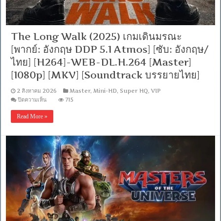
[พากย์
ไทย
(Master)]
[1080p]
The Long Walk (2025) เกมเดินมรณะ
[MKV]
[MASTER]
[พากย์: อังกฤษ DDP 5.1 Atmos] [ซับ: อังกฤษ/
ไทย] [H264]-WEB-DL.H.264 [Master]
[1080p] [MKV] [Soundtrack บรรยายไทย]
2 สิงหาคม 2026
Master
,
Mini-HD
,
Super HQ
,
VIP
บน
ปิดความเห็น
715
The
Long
Read More »
Walk
(2025)
เกม
เดิน
มรณะ
[พากย์:
อังกฤษ
DDP
5.1
Atmos]
[ซับ:
อังกฤษ/
ไทย]