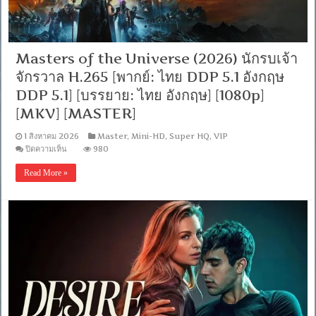
[H264]-
WEB-
DL.H.264
[Master]
[1080p]
Masters of the Universe (2026) นักรบเจ้า
[MKV]
[Soundtrack
จักรวาล H.265 [พากย์: ไทย DDP 5.1 อังกฤษ
บรรยาย
ไทย]
DDP 5.1] [บรรยาย: ไทย อังกฤษ] [1080p]
[MKV] [MASTER]
1 สิงหาคม 2026
Master
,
Mini-HD
,
Super HQ
,
VIP
บน
ปิดความเห็น
980
Masters
of
Read More »
the
Universe
(2026)
นักรบ
เจ้า
จักรวาล
H.265
[พากย์:
ไทย
DDP
5.1
อังกฤษ
DDP