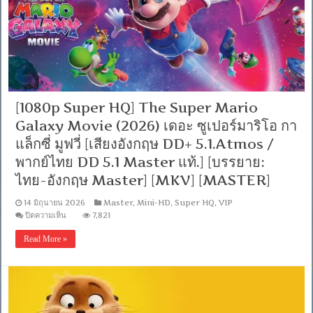
[เสียง
ไทย
AAC
2.0+อังกฤษ
E-
AC3
5.1]
[ซับ
ไทย+อังกฤษ]-
[1080p Super HQ] The Super Mario
Encode.H.265
[Netflix
Galaxy Movie (2026) เดอะ ซูเปอร์มาริโอ กา
(web-
dl)]
แล็กซี่ มูฟวี่ [เสียงอังกฤษ DD+ 5.1.Atmos /
[พากย์
ไทย
พากย์ไทย DD 5.1 Master แท้.] [บรรยาย:
(Master)]
ไทย-อังกฤษ Master] [MKV] [MASTER]
[1080p]
[MKV]
[MASTER]
14 มิถุนายน 2026
Master
,
Mini-HD
,
Super HQ
,
VIP
บน
ปิดความเห็น
7,821
[1080p
Super
Read More »
HQ]
The
Super
Mario
Galaxy
Movie
(2026)