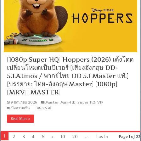
เดอะ
ซู
เปอร์
มาริ
โอ
กา
แล็ก
ซี่
มูฟ
วี่
[เสียง
[1080p Super HQ] Hoppers (2026) เด้งโดด
อังกฤษ
เปลี่ยนโหมดเป็นบีเวอร์ [เสียงอังกฤษ DD+
DD+
5.1.Atmos
5.1.Atmos / พากย์ไทย DD 5.1 Master แท้.]
/
พากย์
[บรรยาย: ไทย-อังกฤษ Master] [1080p]
ไทย
[MKV] [MASTER]
DD
5.1
Master
9 มิถุนายน 2026
Master
,
Mini-HD
,
Super HQ
,
VIP
แท้.]
บน
ปิดความเห็น
6,538
[บรรยาย:
[1080p
Super
ไทย-
Read More »
HQ]
อังกฤษ
Hoppers
Master]
(2026)
[MKV]
เด้ง
1
2
3
4
5
»
10
20
...
Last »
Page 1 of 22
[MASTER]
โดด