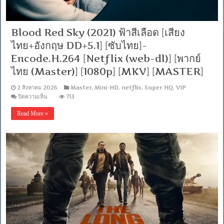
ไทย]-
[H264]-
WEB-
DL.H.264
Blood Red Sky (2021) ฟ้าสีเลือด [เสียง
[พากย์
ไทย+อังกฤษ DD+5.1] [ซับไทย]-
ไทย
บรรยาย
Encode.H.264 [Netflix (web-dl)] [พากย์
ไทย]
ไทย (Master)] [1080p] [MKV] [MASTER]
[1080p]
[MKV]
[MASTER]
2 สิงหาคม 2026
Master
,
Mini-HD
,
netflix
,
Super HQ
,
VIP
บน
ปิดความเห็น
713
Blood
Red
Read More »
Sky
(2021)
ฟ้า
สี
เลือด
[เสียง
ไทย+อังกฤษ
DD+5.1]
[ซับ
ไทย]-
Encode.H.264
[Netflix
(web-
dl)]