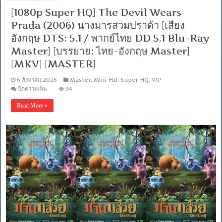
[1080p Super HQ] The Devil Wears
Prada (2006) นางมารสวมปราด้า [เสียง
อังกฤษ DTS: 5.1 / พากย์ไทย DD 5.1 Blu-Ray
Master] [บรรยาย: ไทย-อังกฤษ Master]
[MKV] [MASTER]
6 สิงหาคม 2026
Master
,
Mini-HD
,
Super HQ
,
VIP
บน
ปิดความเห็น
94
[1080p
Super
Read More »
HQ]
The
Devil
Wears
Prada
(2006)
นาง
มาร
สวม
ปราด้
า
[เสียง
อังกฤษ
DTS:
5.1