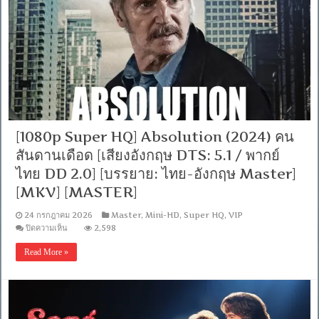
Collector
NF.WEB-
DL.DDP5.1.Atmos.H.264-
WEB-
DL.H.264
[Netflix
(web-
dl)]
[Soundtrack
บรรยาย
ไทย
(Master)]
[1080p Super HQ] Absolution (2024) คน
[1080p]
[MKV]
สันดานเดือด [เสียงอังกฤษ DTS: 5.1 / พากย์
[MASTER]
ไทย DD 2.0] [บรรยาย: ไทย-อังกฤษ Master]
[MKV] [MASTER]
24 กรกฎาคม 2026
Master
,
Mini-HD
,
Super HQ
,
VIP
บน
ปิดความเห็น
2,598
[1080p
Super
Read More »
HQ]
Absolution
(2024)
คน
สันดาน
เดือด