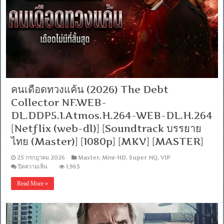
NF.WEB-
DL.DDP5.1.Atmos.H.264
-
WEB-
DL.H.264
[Netflix
(web-
dl)]
[พากย์
ไทย
บรรยาย
คนเดือดทวงแค้น (2026) The Debt
ไทย]
[MKV]
Collector NF.WEB-
[MASTER]
DL.DDP5.1.Atmos.H.264-WEB-DL.H.264
[Netflix (web-dl)] [Soundtrack บรรยาย
ไทย (Master)] [1080p] [MKV] [MASTER]
25 กรกฎาคม 2026
Master
,
Mini-HD
,
Super HQ
,
VIP
บน
ปิดความเห็น
1,965
คน
Read More »
เดือด
ทวง
แค้น
(2026)
The
Debt