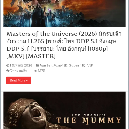
อังกฤษ/
ไทย]
[H264]-
WEB-
DL.H.264
[Master]
[1080p]
Masters of the Universe (2026) นักรบเจ้า
[MKV]
[Soundtrack
จักรวาล H.265 [พากย์: ไทย DDP 5.1 อังกฤษ
บรรยาย
ไทย]
DDP 5.1] [บรรยาย: ไทย อังกฤษ] [1080p]
[MKV] [MASTER]
1 สิงหาคม 2026
Master
,
Mini-HD
,
Super HQ
,
VIP
บน
ปิดความเห็น
1,175
Masters
of
Read More »
the
Universe
(2026)
นักรบ
เจ้า
จักรวาล
H.265
[พากย์:
ไทย
DDP