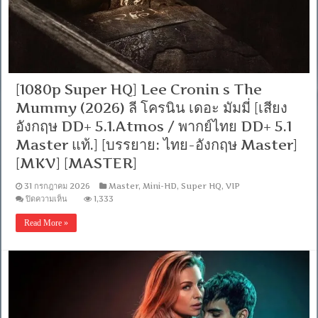
5.1
อังกฤษ
DDP
5.1]
[บรรยาย:
ไทย
อังกฤษ]
[1080p]
[1080p Super HQ] Lee Cronin s The
[MKV]
[MASTER]
Mummy (2026) ลี โครนิน เดอะ มัมมี่ [เสียง
อังกฤษ DD+ 5.1.Atmos / พากย์ไทย DD+ 5.1
Master แท้.] [บรรยาย: ไทย-อังกฤษ Master]
[MKV] [MASTER]
31 กรกฎาคม 2026
Master
,
Mini-HD
,
Super HQ
,
VIP
บน
ปิดความเห็น
1,333
[1080p
Super
Read More »
HQ]
Lee
Cronin
s
The
Mummy
(2026)
ลี
โค