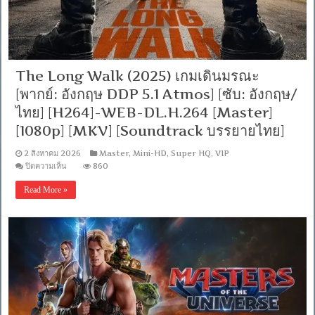
[Netflix
(web-
dl)]
[พากย์
ไทย
(Master)]
[1080p]
The Long Walk (2025) เกมเดินมรณะ
[MKV]
[MASTER]
[พากย์: อังกฤษ DDP 5.1 Atmos] [ซับ: อังกฤษ/
ไทย] [H264]-WEB-DL.H.264 [Master]
[1080p] [MKV] [Soundtrack บรรยายไทย]
2 สิงหาคม 2026
Master
,
Mini-HD
,
Super HQ
,
VIP
บน
ปิดความเห็น
860
The
Long
Read More »
Walk
(2025)
เกม
เดิน
มรณะ
[พากย์:
อังกฤษ
DDP
5.1
Atmos]
[ซับ: