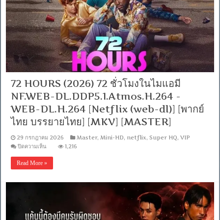
(web-
dl)]-
[พากย์
ไทย
บรรยาย
ไทย]
[1080p]
[MKV]
[MASTER]
72 HOURS (2026) 72 ชั่วโมงในไมแอมี
NF.WEB-DL.DDP5.1.Atmos.H.264 -
WEB-DL.H.264 [Netflix (web-dl)] [พากย์
ไทย บรรยายไทย] [MKV] [MASTER]
29 กรกฎาคม 2026
Master
,
Mini-HD
,
netflix
,
Super HQ
,
VIP
บน
ปิดความเห็น
1,216
72
HOURS
Read More »
(2026)
72
ชั่ว
โมง
ใน
ไม
แอมี