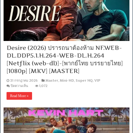
รนิน
เดอะ
มัมมี่
[เสียง
อังกฤษ
DD+
5.1.Atmos
/
พากย์
Desire (2026) ปรารถนาต้องห้าม NF.WEB-
ไทย
DD+
DL.DDP5.1.H.264-WEB-DL.H.264
5.1
Master
[Netflix (web-dl)]-[พากย์ไทย บรรยายไทย]
แท้.]
[1080p] [MKV] [MASTER]
[บรรยาย:
ไทย-
31 กรกฎาคม 2026
Master
,
Mini-HD
,
Super HQ
,
VIP
อังกฤษ
บน
ปิดความเห็น
1,072
Master]
Desire
[MKV]
(2026)
[MASTER]
Read More »
ปรารถนา
ต้อง
ห้าม
NF.WEB-
DL.DDP5.1.H.264-
WEB-
DL.H.264
[Netflix