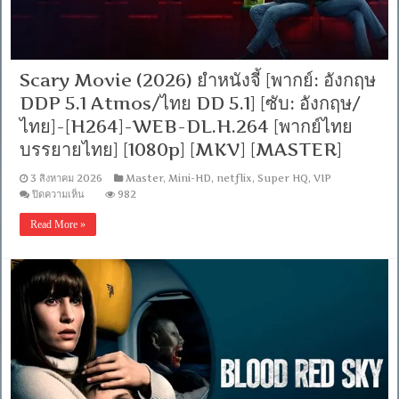
ไทย
DD
5.1]-
[ซับ:
ไทย]-
Scary Movie (2026) ยำหนังจี้ [พากย์: อังกฤษ
[H264]
WEB-
DDP 5.1 Atmos/ไทย DD 5.1] [ซับ: อังกฤษ/
DL.H.264
[พากย์
ไทย]-[H264]-WEB-DL.H.264 [พากย์ไทย
ไทย
บรรยายไทย] [1080p] [MKV] [MASTER]
บรรยาย
ไทย]
3 สิงหาคม 2026
Master
,
Mini-HD
,
netflix
,
Super HQ
,
VIP
[1080p]
[MKV]
บน
ปิดความเห็น
982
[MASTER]
Scary
Movie
Read More »
(2026)
ยำ
หนัง
จี้
[พากย์:
อังกฤษ
DDP
5.1
Atmos/
ไทย
DD
5.1]