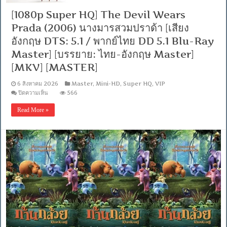
DD+
5.1.Atmos
[1080p Super HQ] The Devil Wears
/
พากย์
Prada (2006) นางมารสวมปราด้า [เสียง
ไทย
อังกฤษ DTS: 5.1 / พากย์ไทย DD 5.1 Blu-Ray
DD+
5.1
Master] [บรรยาย: ไทย-อังกฤษ Master]
Master
แท้.]
[MKV] [MASTER]
[บรรยาย:
ไทย-
6 สิงหาคม 2026
Master
,
Mini-HD
,
Super HQ
,
VIP
อังกฤษ
บน
ปิดความเห็น
566
Master]
[1080p
Super
Read More »
HQ]
The
Devil
Wears
Prada
(2006)
นาง
มาร
สวม
ปราด้
า
[เสียง
อังกฤษ
DTS: