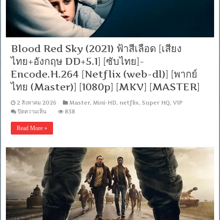
[ซับ:
อังกฤษ/
ไทย]-
[H264]-
WEB-
DL.H.264
Blood Red Sky (2021) ฟ้าสีเลือด [เสียง
[พากย์
ไทย+อังกฤษ DD+5.1] [ซับไทย]-
ไทย
บรรยาย
Encode.H.264 [Netflix (web-dl)] [พากย์
ไทย]
ไทย (Master)] [1080p] [MKV] [MASTER]
[1080p]
[MKV]
[MASTER]
2 สิงหาคม 2026
Master
,
Mini-HD
,
netflix
,
Super HQ
,
VIP
บน
ปิดความเห็น
838
Blood
Red
Read More »
Sky
(2021)
ฟ้า
สี
เลือด
[เสียง
ไทย+อังกฤษ
DD+5.1]
[ซับ
ไทย]-
Encode.H.264