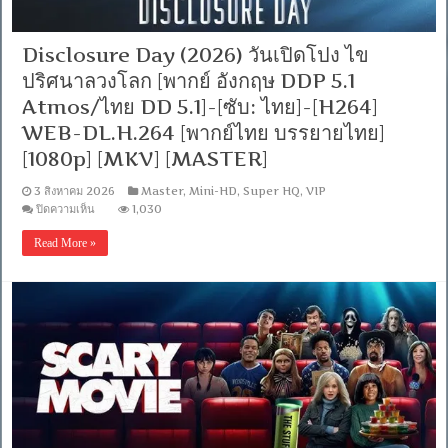
พากย์
ไทย
DD
Disclosure Day (2026) วันเปิดโปง ไข
2.0]
[บรรยาย:
ปริศนาลวงโลก [พากย์ อังกฤษ DDP 5.1
อังกฤษ
Atmos/ไทย DD 5.1]-[ซับ: ไทย]-[H264]
Master]
[1080p]
WEB-DL.H.264 [พากย์ไทย บรรยายไทย]
[MKV]
[MASTER]
[1080p] [MKV] [MASTER]
3 สิงหาคม 2026
Master
,
Mini-HD
,
Super HQ
,
VIP
บน
ปิดความเห็น
1,030
Disclosure
Day
Read More »
(2026)
วัน
เปิดโปง
ไข
ปริศนา
ลวง
โลก
[พากย์
อังกฤษ
DDP
5.1
Atmos/