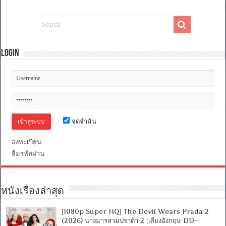
สี
เศร้า
[เสียง
อังกฤษ
DD+
5.1.Atmos
Login
/
พากย์
ไทย
DD
2.0]
[บรรยาย:
ไทย-
อังกฤษ
จดจำฉัน
Master]
[MKV]
[MASTER]
ลงทะเบียน
ลืมรหัสผ่าน
หนังเรื่องล่าสุด
[1080p Super HQ] The Devil Wears Prada 2
(2026) นางมารสวมปราด้า 2 [เสียงอังกฤษ DD+