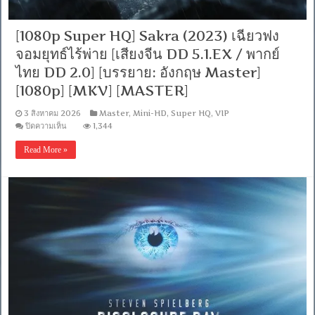
[MKV]
[MASTER]
[VIP]
[1080p Super HQ] Sakra (2023) เฉียวฟง
จอมยุทธ์ไร้พ่าย [เสียงจีน DD 5.1.EX / พากย์
ไทย DD 2.0] [บรรยาย: อังกฤษ Master]
[1080p] [MKV] [MASTER]
3 สิงหาคม 2026
Master
,
Mini-HD
,
Super HQ
,
VIP
บน
ปิดความเห็น
1,344
[1080p
Super
Read More »
HQ]
Sakra
(2023)
เฉียว
ฟง
จอม
ยุทธ์
ไร้
พ่าย
[เสียง
จีน
DD
5.1.EX
/