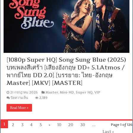
[เสียง
อังกฤษ
DTS:
5.1
/
พากย์
ไทย
DD
2.0]
[บรรยาย:
ไทย-
อังกฤษ
[1080p Super HQ] Song Sung Blue (2025)
Master]
[MKV]
บทเพลงสีเศร้า [เสียงอังกฤษ DD+ 5.1.Atmos /
[MASTER]
พากย์ไทย DD 2.0] [บรรยาย: ไทย-อังกฤษ
Master] [MKV] [MASTER]
21 กรกฎาคม 2026
Master
,
Mini-HD
,
Super HQ
,
VIP
บน
ปิดความเห็น
2,189
[1080p
Super
Read More »
HQ]
Song
Sung
Blue
1
2
3
4
5
»
10
20
30
...
Page 1 of 126
(2025)
Last »
บทเพลง