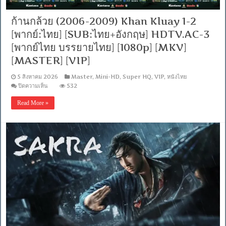
5.1
/
พากย์
ก้านกล้วย (2006-2009) Khan Kluay 1-2
ไทย
[พากย์:ไทย] [SUB:ไทย+อังกฤษ] HDTV.AC-3
DD
5.1
[พากย์ไทย บรรยายไทย] [1080p] [MKV]
Blu-
Ray
[MASTER] [VIP]
Master]
[บรรยาย:
5 สิงหาคม 2026
Master
,
Mini-HD
,
Super HQ
,
VIP
,
หนังไทย
ไทย-
บน
ปิดความเห็น
532
อังกฤษ
ก้าน
Master]
[MKV]
Read More »
กล้วย
[MASTER]
(2006-
2009)
Khan
Kluay
1-
2
[พากย์:ไทย]
[SUB:ไทย+อังกฤษ]
HDTV.AC-
3
[พากย์
ไทย
บรรยาย
ไทย]
[1080p]