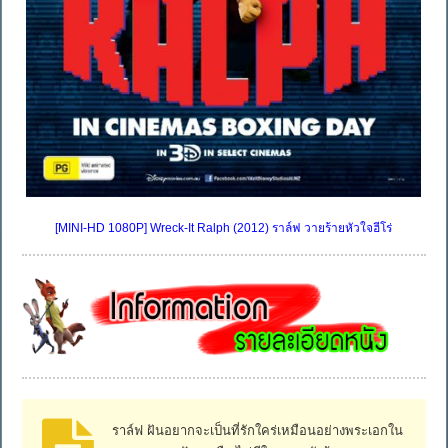
[MINI-HD 1080P] Wreck-It Ralph (2012) ราล์ฟ วายร้ายหัวใจฮีโร่
ราล์ฟ ฝันอยากจะเป็นที่รักใคร่เหมือนอย่างพระเอกใน