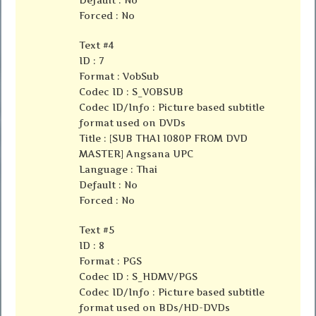
Forced : No
Text #4
ID : 7
Format : VobSub
Codec ID : S_VOBSUB
Codec ID/Info : Picture based subtitle
format used on DVDs
Title : [SUB THAI 1080P FROM DVD
MASTER] Angsana UPC
Language : Thai
Default : No
Forced : No
Text #5
ID : 8
Format : PGS
Codec ID : S_HDMV/PGS
Codec ID/Info : Picture based subtitle
format used on BDs/HD-DVDs