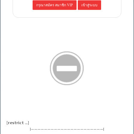
[restrict …]
|——————————————————————|