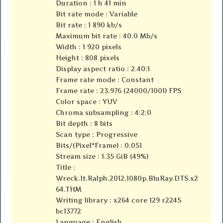
Duration : 1 h 41 min
Bit rate mode : Variable
Bit rate : 1 890 kb/s
Maximum bit rate : 40.0 Mb/s
Width : 1 920 pixels
Height : 808 pixels
Display aspect ratio : 2.40:1
Frame rate mode : Constant
Frame rate : 23.976 (24000/1001) FPS
Color space : YUV
Chroma subsampling : 4:2:0
Bit depth : 8 bits
Scan type : Progressive
Bits/(Pixel*Frame) : 0.051
Stream size : 1.35 GiB (49%)
Title :
Wreck.It.Ralph.2012.1080p.BluRay.DTS.x2
64.THM
Writing library : x264 core 129 r2245
bc13772
Language : English