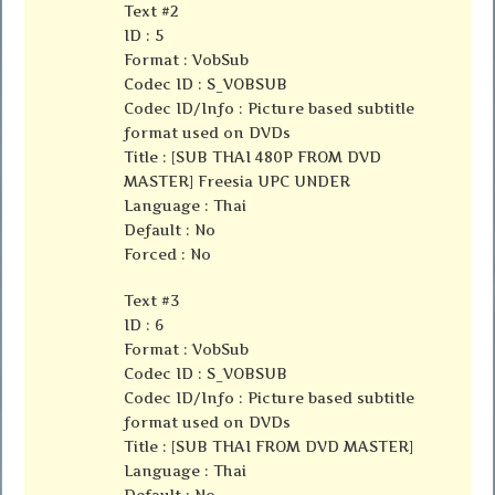
Text #2
ID : 5
Format : VobSub
Codec ID : S_VOBSUB
Codec ID/Info : Picture based subtitle
format used on DVDs
Title : [SUB THAI 480P FROM DVD
MASTER] Freesia UPC UNDER
Language : Thai
Default : No
Forced : No
Text #3
ID : 6
Format : VobSub
Codec ID : S_VOBSUB
Codec ID/Info : Picture based subtitle
format used on DVDs
Title : [SUB THAI FROM DVD MASTER]
Language : Thai
Default : No