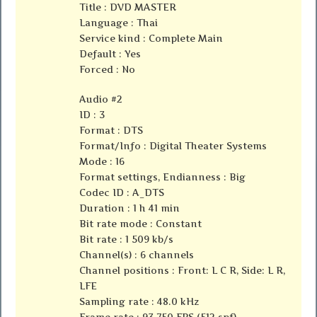
Title : DVD MASTER
Language : Thai
Service kind : Complete Main
Default : Yes
Forced : No
Audio #2
ID : 3
Format : DTS
Format/Info : Digital Theater Systems
Mode : 16
Format settings, Endianness : Big
Codec ID : A_DTS
Duration : 1 h 41 min
Bit rate mode : Constant
Bit rate : 1 509 kb/s
Channel(s) : 6 channels
Channel positions : Front: L C R, Side: L R,
LFE
Sampling rate : 48.0 kHz
Frame rate : 93.750 FPS (512 spf)