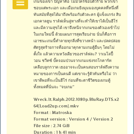
เกมของเขา ปัญหาคือ ไม่มีใครชอบตัวร้าย พวกเขา
ชอบแต่พระเอก และเมื่อเกมยิงมุมมองบุคคลที่หนึ่งที่
ทันสมัยที่สุดได้มาถึงพร้อมกับตัวละคร ผู้แข็งแกร่ง สิบ
เอกคาลฮูน ราล์ฟเห็นลู่ทางที่จะทำให้เขาได้เป็นฮีโร่
และมีความสุขได้ เขาจึงหนีจากเกมของตัวเองเข้าไป
ในเกมใหม่นี้ ด้วยแผนการสุดเรียบง่าย นั่นก็คือการ
เอาชนะเกมนี้ทำลายทุกสิ่งที่ขวางหน้า และปลดปล่อย
ศัตรูสุดร้ายกาจที่ออกมาคุกคามเกมตู้อื่นๆ โดยไม่
ตั้งใจ แล้วความหวังเดียวของราล์ฟละ? วาเนโลปี้
วอน ชวีทซ์ บั๊คจอมป่วนจากเกมแข่งรถโกคาร์ท
เคลือบลูกกวาด เธออาจจะเป็นคนสอนราล์ฟถึงความ
หมายของการเป็นคนดี แต่เขาจะรู้ตัวทันหรือไม่ ว่า
เขาดีพอที่จะเป็นฮีโร่ ก่อนที่ชะตาชีวิตของเกมตู้
ทั้งหมดที่นั่นจะ “จบเกม”
Wreck.It.Ralph.2012.1080p.BluRay.DTS.x2
64[Load2up.com].mkv
Format : Matroska
Format version : Version 4 / Version 2
File size : 2.74 GiB
Duration : 1 h 41 min