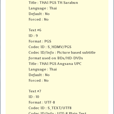
Title : THAI PGS TH Sarabun
Language : Thai
Default : No
Forced : No
Text #6
ID : 9
Format : PGS
Codec ID : S_HDMV/PGS
Codec ID/Info : Picture based subtitle
format used on BDs/HD-DVDs
Title : THAI PGS Angsana UPC
Language : Thai
Default : No
Forced : No
Text #7
ID : 10
Format : UTF-8
Codec ID : S_TEXT/UTF8
Codec ID/Info : UTF-8 Plain Text