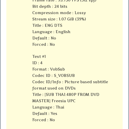
Bit depth : 24 bits
Compression mode : Lossy
Stream size : 1.07 GiB (39%)
Title : ENG DTS
Language : English
Default : No
Forced : No
Text #1
ID : 4
Format : VobSub
Codec ID : S_VOBSUB
Codec ID/Info : Picture based subtitle
format used on DVDs
Title : [SUB THAI 480P FROM DVD
MASTER] Freesia UPC
Language : Thai
Default : Yes
Forced : No