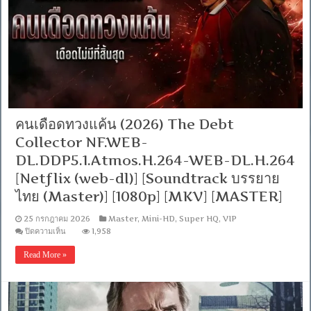
NF.WEB-
DL.DDP5.1.Atmos.H.264
-
WEB-
DL.H.264
[Netflix
(web-
dl)]
[พากย์
ไทย
บรรยาย
คนเดือดทวงแค้น (2026) The Debt
ไทย]
[MKV]
Collector NF.WEB-
[MASTER]
DL.DDP5.1.Atmos.H.264-WEB-DL.H.264
[Netflix (web-dl)] [Soundtrack บรรยาย
ไทย (Master)] [1080p] [MKV] [MASTER]
25 กรกฎาคม 2026
Master
,
Mini-HD
,
Super HQ
,
VIP
บน
ปิดความเห็น
1,958
คน
Read More »
เดือด
ทวง
แค้น
(2026)
The
Debt