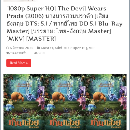
DD+
5.1.Atmos
[1080p Super HQ] The Devil Wears
/
พากย์
Prada (2006) นางมารสวมปราด้า [เสียง
ไทย
อังกฤษ DTS: 5.1 / พากย์ไทย DD 5.1 Blu-Ray
DD+
5.1
Master] [บรรยาย: ไทย-อังกฤษ Master]
Master
แท้.]
[MKV] [MASTER]
[บรรยาย:
ไทย-
6 สิงหาคม 2026
Master
,
Mini-HD
,
Super HQ
,
VIP
อังกฤษ
บน
ปิดความเห็น
509
Master]
[1080p
Super
Read More »
HQ]
The
Devil
Wears
Prada
(2006)
นาง
มาร
สวม
ปราด้
า
[เสียง
อังกฤษ
DTS: