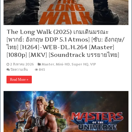
[Netflix
(web-
dl)]
[พากย์
ไทย
(Master)]
[1080p]
The Long Walk (2025) เกมเดินมรณะ
[MKV]
[MASTER]
[พากย์: อังกฤษ DDP 5.1 Atmos] [ซับ: อังกฤษ/
ไทย] [H264]-WEB-DL.H.264 [Master]
[1080p] [MKV] [Soundtrack บรรยายไทย]
2 สิงหาคม 2026
Master
,
Mini-HD
,
Super HQ
,
VIP
บน
ปิดความเห็น
845
The
Long
Read More »
Walk
(2025)
เกม
เดิน
มรณะ
[พากย์:
อังกฤษ
DDP
5.1
Atmos]
[ซับ: