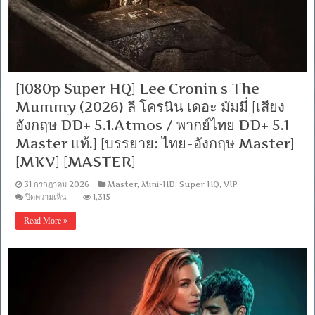
5.1
อังกฤษ
DDP
5.1]
[บรรยาย:
ไทย
อังกฤษ]
[1080p]
[1080p Super HQ] Lee Cronin s The
[MKV]
[MASTER]
Mummy (2026) ลี โครนิน เดอะ มัมมี่ [เสียง
อังกฤษ DD+ 5.1.Atmos / พากย์ไทย DD+ 5.1
Master แท้.] [บรรยาย: ไทย-อังกฤษ Master]
[MKV] [MASTER]
31 กรกฎาคม 2026
Master
,
Mini-HD
,
Super HQ
,
VIP
บน
ปิดความเห็น
1,315
[1080p
Super
Read More »
HQ]
Lee
Cronin
s
The
Mummy
(2026)
ลี
โค