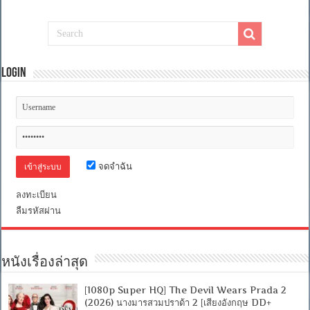
สี
เศร้า
[เสียง
อังกฤษ
DD+
5.1.Atmos
Login
/
พากย์
ไทย
DD
2.0]
[บรรยาย:
ไทย-
อังกฤษ
จดจำฉัน
Master]
[MKV]
[MASTER]
ลงทะเบียน
ลืมรหัสผ่าน
หนังเรื่องล่าสุด
[1080p Super HQ] The Devil Wears Prada 2
(2026) นางมารสวมปราด้า 2 [เสียงอังกฤษ DD+