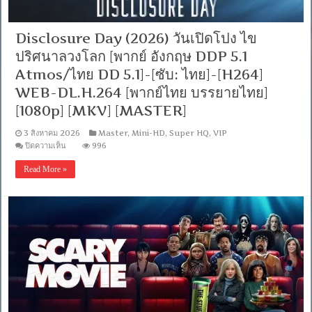
พากย์
ไทย
DD
Disclosure Day (2026) วันเปิดโปง ไข
2.0]
[บรรยาย:
ปริศนาลวงโลก [พากย์ อังกฤษ DDP 5.1
อังกฤษ
Atmos/ไทย DD 5.1]-[ซับ: ไทย]-[H264]
Master]
[1080p]
WEB-DL.H.264 [พากย์ไทย บรรยายไทย]
[MKV]
[MASTER]
[1080p] [MKV] [MASTER]
3 สิงหาคม 2026
Master
,
Mini-HD
,
Super HQ
,
VIP
บน
ปิดความเห็น
996
Disclosure
Day
Read More »
(2026)
วัน
เปิดโปง
ไข
ปริศนา
ลวง
โลก
[พากย์
อังกฤษ
DDP
5.1
Atmos/