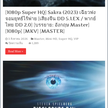
[MKV]
[MASTER]
[VIP]
[1080p Super HQ] Sakra (2023) เฉียวฟง
จอมยุทธ์ไร้พ่าย [เสียงจีน DD 5.1.EX / พากย์
ไทย DD 2.0] [บรรยาย: อังกฤษ Master]
[1080p] [MKV] [MASTER]
3 สิงหาคม 2026
Master
,
Mini-HD
,
Super HQ
,
VIP
บน
ปิดความเห็น
1,289
[1080p
Super
Read More »
HQ]
Sakra
(2023)
เฉียว
ฟง
จอม
ยุทธ์
ไร้
พ่าย
[เสียง
จีน
DD
5.1.EX
/