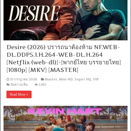
รนิน
เดอะ
มัมมี่
[เสียง
อังกฤษ
DD+
5.1.Atmos
/
พากย์
Desire (2026) ปรารถนาต้องห้าม NF.WEB-
ไทย
DD+
DL.DDP5.1.H.264-WEB-DL.H.264
5.1
Master
[Netflix (web-dl)]-[พากย์ไทย บรรยายไทย]
แท้.]
[1080p] [MKV] [MASTER]
[บรรยาย:
ไทย-
31 กรกฎาคม 2026
Master
,
Mini-HD
,
Super HQ
,
VIP
อังกฤษ
บน
ปิดความเห็น
1,061
Master]
Desire
[MKV]
(2026)
[MASTER]
Read More »
ปรารถนา
ต้อง
ห้าม
NF.WEB-
DL.DDP5.1.H.264-
WEB-
DL.H.264
[Netflix