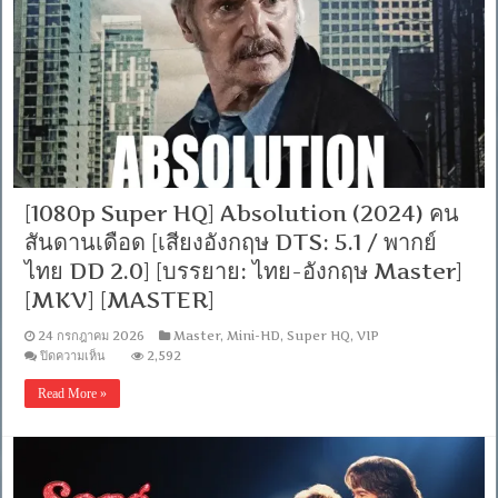
Collector
NF.WEB-
DL.DDP5.1.Atmos.H.264-
WEB-
DL.H.264
[Netflix
(web-
dl)]
[Soundtrack
บรรยาย
ไทย
(Master)]
[1080p Super HQ] Absolution (2024) คน
[1080p]
[MKV]
สันดานเดือด [เสียงอังกฤษ DTS: 5.1 / พากย์
[MASTER]
ไทย DD 2.0] [บรรยาย: ไทย-อังกฤษ Master]
[MKV] [MASTER]
24 กรกฎาคม 2026
Master
,
Mini-HD
,
Super HQ
,
VIP
บน
ปิดความเห็น
2,592
[1080p
Super
Read More »
HQ]
Absolution
(2024)
คน
สันดาน
เดือด