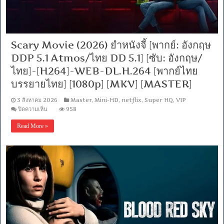
ไทย
DD
5.1]-
[ซับ:
ไทย]-
Scary Movie (2026) ยำหนังจี้ [พากย์: อังกฤษ
[H264]
WEB-
DDP 5.1 Atmos/ไทย DD 5.1] [ซับ: อังกฤษ/
DL.H.264
[พากย์
ไทย]-[H264]-WEB-DL.H.264 [พากย์ไทย
ไทย
บรรยายไทย] [1080p] [MKV] [MASTER]
บรรยาย
ไทย]
3 สิงหาคม 2026
Master
,
Mini-HD
,
netflix
,
Super HQ
,
VIP
[1080p]
[MKV]
บน
ปิดความเห็น
958
[MASTER]
Scary
Movie
Read More »
(2026)
ยำ
หนัง
จี้
[พากย์:
อังกฤษ
DDP
5.1
Atmos/
ไทย
DD
5.1]