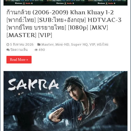
5.1
/
พากย์
ก้านกล้วย (2006-2009) Khan Kluay 1-2
ไทย
[พากย์:ไทย] [SUB:ไทย+อังกฤษ] HDTV.AC-3
DD
5.1
[พากย์ไทย บรรยายไทย] [1080p] [MKV]
Blu-
Ray
[MASTER] [VIP]
Master]
[บรรยาย:
5 สิงหาคม 2026
Master
,
Mini-HD
,
Super HQ
,
VIP
,
หนังไทย
ไทย-
บน
ปิดความเห็น
490
อังกฤษ
ก้าน
Master]
[MKV]
Read More »
กล้วย
[MASTER]
(2006-
2009)
Khan
Kluay
1-
2
[พากย์:ไทย]
[SUB:ไทย+อังกฤษ]
HDTV.AC-
3
[พากย์
ไทย
บรรยาย
ไทย]
[1080p]