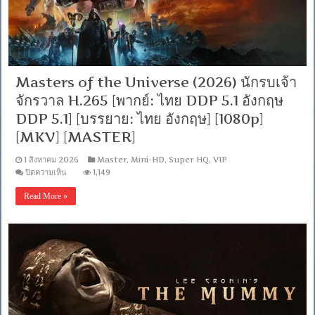
อังกฤษ/
ไทย]
[H264]-
WEB-
DL.H.264
[Master]
[1080p]
Masters of the Universe (2026) นักรบเจ้า
[MKV]
[Soundtrack
จักรวาล H.265 [พากย์: ไทย DDP 5.1 อังกฤษ
บรรยาย
ไทย]
DDP 5.1] [บรรยาย: ไทย อังกฤษ] [1080p]
[MKV] [MASTER]
1 สิงหาคม 2026
Master
,
Mini-HD
,
Super HQ
,
VIP
บน
ปิดความเห็น
1,149
Masters
of
Read More »
the
Universe
(2026)
นักรบ
เจ้า
จักรวาล
H.265
[พากย์:
ไทย
DDP