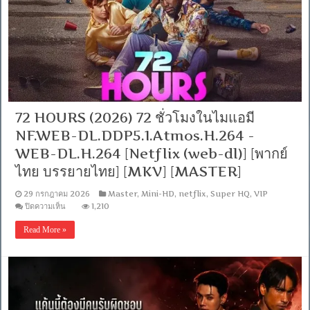
(web-
dl)]-
[พากย์
ไทย
บรรยาย
ไทย]
[1080p]
[MKV]
[MASTER]
72 HOURS (2026) 72 ชั่วโมงในไมแอมี
NF.WEB-DL.DDP5.1.Atmos.H.264 -
WEB-DL.H.264 [Netflix (web-dl)] [พากย์
ไทย บรรยายไทย] [MKV] [MASTER]
29 กรกฎาคม 2026
Master
,
Mini-HD
,
netflix
,
Super HQ
,
VIP
บน
ปิดความเห็น
1,210
72
HOURS
Read More »
(2026)
72
ชั่ว
โมง
ใน
ไม
แอมี