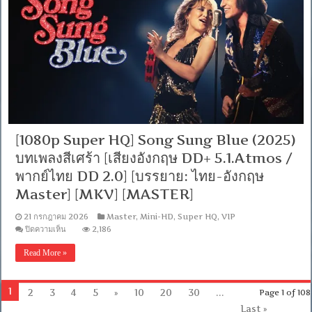
[เสียง
อังกฤษ
DTS:
5.1
/
พากย์
ไทย
DD
2.0]
[บรรยาย:
ไทย-
อังกฤษ
[1080p Super HQ] Song Sung Blue (2025)
Master]
[MKV]
บทเพลงสีเศร้า [เสียงอังกฤษ DD+ 5.1.Atmos /
[MASTER]
พากย์ไทย DD 2.0] [บรรยาย: ไทย-อังกฤษ
Master] [MKV] [MASTER]
21 กรกฎาคม 2026
Master
,
Mini-HD
,
Super HQ
,
VIP
บน
ปิดความเห็น
2,186
[1080p
Super
Read More »
HQ]
Song
Sung
Blue
1
2
3
4
5
»
10
20
30
...
Page 1 of 108
(2025)
Last »
บทเพลง