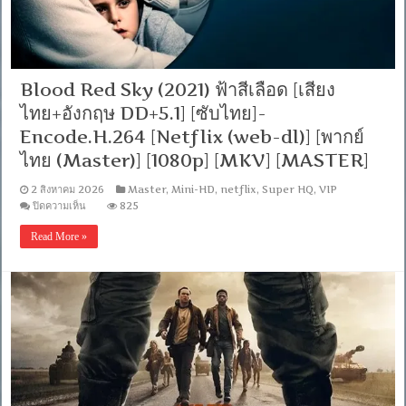
[ซับ:
อังกฤษ/
ไทย]-
[H264]-
WEB-
DL.H.264
Blood Red Sky (2021) ฟ้าสีเลือด [เสียง
[พากย์
ไทย+อังกฤษ DD+5.1] [ซับไทย]-
ไทย
บรรยาย
Encode.H.264 [Netflix (web-dl)] [พากย์
ไทย]
ไทย (Master)] [1080p] [MKV] [MASTER]
[1080p]
[MKV]
[MASTER]
2 สิงหาคม 2026
Master
,
Mini-HD
,
netflix
,
Super HQ
,
VIP
บน
ปิดความเห็น
825
Blood
Red
Read More »
Sky
(2021)
ฟ้า
สี
เลือด
[เสียง
ไทย+อังกฤษ
DD+5.1]
[ซับ
ไทย]-
Encode.H.264