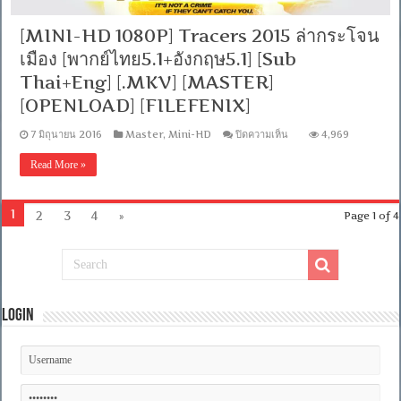
Thai+Eng]
[.MKV]
[MASTER]
[MINI-HD 1080P] Tracers 2015 ล่ากระโจน
[OPENLOAD]
[FILEFENIX]
เมือง [พากย์ไทย5.1+อังกฤษ5.1] [Sub
Thai+Eng] [.MKV] [MASTER]
[OPENLOAD] [FILEFENIX]
บน
7 มิถุนายน 2016
Master
,
Mini-HD
ปิดความเห็น
4,969
[MINI-
HD
Read More »
1080P]
Tracers
2015
ล่า
1
2
3
4
»
Page 1 of 4
กระโจน
เมือง
[พากย์
ไทย5.1+อังกฤษ5.1]
[Sub
Thai+Eng]
Login
[.MKV]
[MASTER]
[OPENLOAD]
[FILEFENIX]