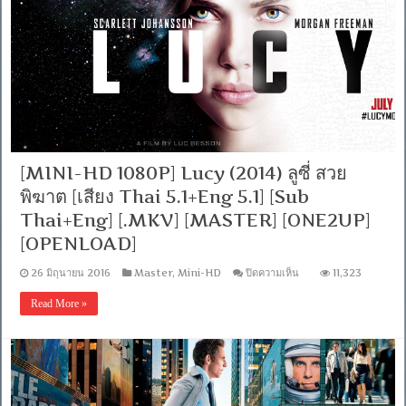
เร้น
รัก
[พากย์
ไทย5.1+อังกฤษ5.1]
[Sub
Thai+Eng]
[ONE2UP]
[OPENLOAD]
[MINI-HD 1080P] Lucy (2014) ลูซี่ สวย
พิฆาต [เสียง Thai 5.1+Eng 5.1] [Sub
Thai+Eng] [.MKV] [MASTER] [ONE2UP]
[OPENLOAD]
บน
26 มิถุนายน 2016
Master
,
Mini-HD
ปิดความเห็น
11,323
[MINI-
HD
Read More »
1080P]
Lucy
(2014)
ลู
ซี่
สวย
พิฆาต