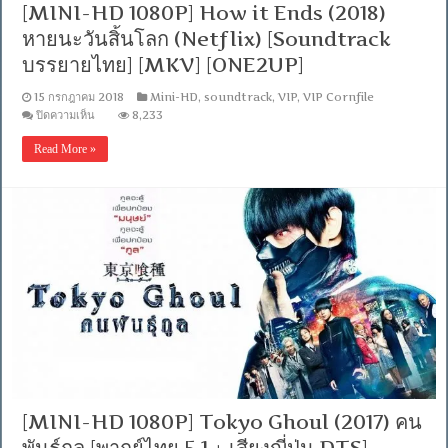
[MINI-HD 1080P] How it Ends (2018)
[Soundtrack
บรรยาย
หายนะวันสิ้นโลก (Netflix) [Soundtrack
ไทย
บรรยายไทย] [MKV] [ONE2UP]
]
[MKV]
15 กรกฎาคม 2018
Mini-HD
,
soundtrack
,
VIP
,
VIP Cornfile
บน
ปิดความเห็น
8,233
[MINI-
HD
Read More »
1080P]
How
it
Ends
(2018)
หายนะ
วัน
สิ้น
โลก
(Netflix)
[Soundtrack
บรรยาย
ไทย]
[MKV]
[ONE2UP]
[MINI-HD 1080P] Tokyo Ghoul (2017) คน