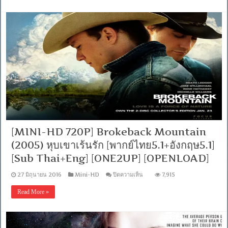
Total
Recall
(2012)
ฅ
นทะ
ลุ
โลก
[พากย์
ไทย5.1+อังกฤษ5.1]
[Sub
Thai+Eng]
[.MKV]
[OPENLOAD]
[FILEFENIX]
[MINI-HD 720P] Brokeback Mountain
(2005) หุบเขาเร้นรัก [พากย์ไทย5.1+อังกฤษ5.1]
[Sub Thai+Eng] [ONE2UP] [OPENLOAD]
บน
27 มิถุนายน 2016
Mini-HD
ปิดความเห็น
7,915
[MINI-
HD
Read More »
720P]
Brokeback
Mountain
(2005)
หุบเขา