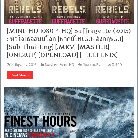
ญี่ปุ่น
5.1]
[Sub
Thai+Eng]
[ONE2UP]
[OPENLOAD]
[MINI-HD 1080P-HQ] Suffragette (2015)
: หัวใจเธอสยบโลก [พากย์ไทย5.1+อังกฤษ5.1]
[Sub Thai+Eng] [.MKV] [MASTER]
[ONE2UP] [OPENLOAD] [FILEFENIX]
บน
14 มิถุนายน 2016
Master
,
Mini-HD
ปิดความเห็น
3,690
[MINI-
HD
Read More »
1080P-
HQ]
Suffragette
(2015)
:
หัวใจ
เธอ
สยบ
โลก
[พากย์
ไทย5.1+อังกฤษ5.1]
[Sub
Thai+Eng]