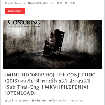
2 ตุลาคม 2016
Master
,
Mini-HD
0
4,318
Read More »
[MINI-HD 1080P HQ] THE CONJURING
(2013) คนเรียกผี [พากย์ไทย5.1+อังกฤษ5.1]
[Sub Thai+Eng] [.MKV] [FILEFENIX]
[OPENLOAD]
บน
28 มิถุนายน 2016
Mini-HD
ปิดความเห็น
14,465
[MINI-