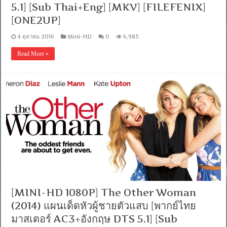
[MKV]
5.1] [Sub Thai+Eng] [MKV] [FILEFENIX]
[ONE2UP]
[ONE2UP]
4 ตุลาคม 2016
Mini-HD
0
6,985
Read More »
[MINI-HD 1080P] The Other Woman
(2014) แผนเด็ดหัวผู้ชายตัวแสบ [พากย์ไทย
มาสเตอร์ AC3+อังกฤษ DTS 5.1] [Sub