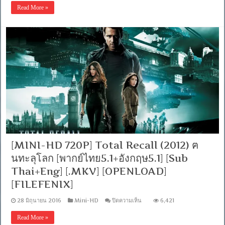
HD
Read More »
1080P
HQ]
THE
CONJURING
(2013)
คน
เรียก
ผี
[พากย์
ไทย5.1+อังกฤษ5.1]
[Sub
Thai+Eng]
[.MKV]
[FILEFENIX]
[OPENLOAD]
[MINI-HD 720P] Total Recall (2012) ฅ
นทะลุโลก [พากย์ไทย5.1+อังกฤษ5.1] [Sub
Thai+Eng] [.MKV] [OPENLOAD]
[FILEFENIX]
บน
28 มิถุนายน 2016
Mini-HD
ปิดความเห็น
6,421
[MINI-
HD
Read More »
720P]