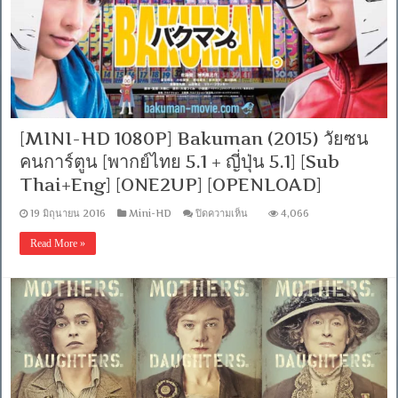
ชีวิต
พิศวง
ของ
วอล
เตอร์
มิต
ตี้
[พากย์
ไทย5.1+อังกฤษ5.1]
[MINI-HD 1080P] Bakuman (2015) วัยซน
[Sub
คนการ์ตูน [พากย์ไทย 5.1 + ญี่ปุ่น 5.1] [Sub
Thai+Eng]
[.MKV]
Thai+Eng] [ONE2UP] [OPENLOAD]
[ONE2UP]
[OPENLOAD]
บน
19 มิถุนายน 2016
Mini-HD
ปิดความเห็น
4,066
[MINI-
HD
Read More »
1080P]
Bakuman
(2015)
วัย
ซน
คน
การ์ตูน
[พากย์
ไทย
5.1
+