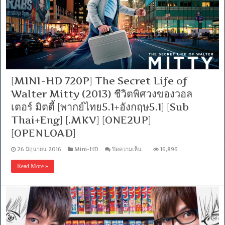
[เสียง
Thai
5.1+Eng
5.1]
[Sub
Thai+Eng]
[.MKV]
[MASTER]
[ONE2UP]
[OPENLOAD]
[MINI-HD 720P] The Secret Life of
Walter Mitty (2013) ชีวิตพิศวงของวอล
เตอร์ มิตตี้ [พากย์ไทย5.1+อังกฤษ5.1] [Sub
Thai+Eng] [.MKV] [ONE2UP]
[OPENLOAD]
บน
26 มิถุนายน 2016
Mini-HD
ปิดความเห็น
16,896
[MINI-
HD
Read More »
720P]
The
Secret
Life
of
Walter
Mitty
(2013)