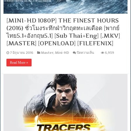
[.MKV]
[MASTER]
[ONE2UP]
[OPENLOAD]
[MINI-HD 1080P] THE FINEST HOURS
[FILEFENIX]
(2016) ชั่วโมงระทึกฝ่าวิกฤตทะเลเดือด [พากย์
ไทย5.1+อังกฤษ5.1] [Sub Thai+Eng] [.MKV]
[MASTER] [OPENLOAD] [FILEFENIX]
บน
7 มิถุนายน 2016
Master
,
Mini-HD
ปิดความเห็น
6,959
[MINI-
HD
Read More »
1080P]
THE
FINEST
HOURS
(2016)
ชั่วโมง
ระทึก
ฝ่า
วิกฤต
ทะเล
เดือด
[พากย์
ไทย5.1+อังกฤษ5.1]
[Sub