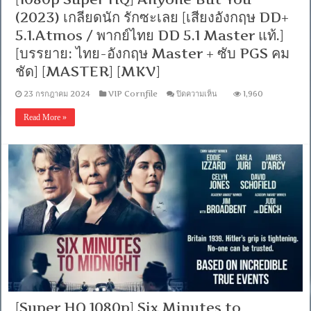
อังกฤษ
(2023) เกลียดนัก รักซะเลย [เสียงอังกฤษ DD+
SRT]
WEB-
5.1.Atmos / พากย์ไทย DD 5.1 Master แท้.]
DL.H.264.
[พากย์
[บรรยาย: ไทย-อังกฤษ Master + ซับ PGS คม
ไทย
ชัด] [MASTER] [MKV]
บรรยาย
ไทย]
บน
23 กรกฎาคม 2024
VIP Cornfile
ปิดความเห็น
1,960
[1080P]
[1080p
[MKV]
Super
[MASTER]
Read More »
HQ]
Anyone
But
You
(2023)
เกลียด
นัก
รัก
ซะ
เลย
[เสียง
อังกฤษ
DD+
5.1.Atmos
/
พากย์
ไทย
[Super HQ 1080p] Six Minutes to