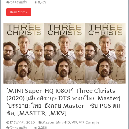
บน
ปิดความเห็น
8,477
มาสเตอร์
[MINI
+
Super-
ซับ
Read More »
HQ
ไทย]
1080P]
[MASTER]
Mulan
[MKV]
(2020)
มู่
หลาน
[พากย์
ไทย
2.0
+
เสียง
อังกฤษ
DTS]
[บรรยาย
ไทย
+
อังกฤษ]
[MINI Super-HQ 1080P] Three Christs
[เสียง
(2020) [เสียงอังกฤษ DTS พากย์ไทย Master]
ไทย
[บรรยาย: ไทย-อังกฤษ Master + ซับ PGS คม
มาสเตอร์
+
ชัด] [MASTER] [MKV]
ซับ
ไทย]
17 ธันวาคม 2020
Master
,
Mini-HD
,
VIP
,
VIP Cornfile
[MASTER]
บน
[MKV]
ปิดความเห็น
2,286