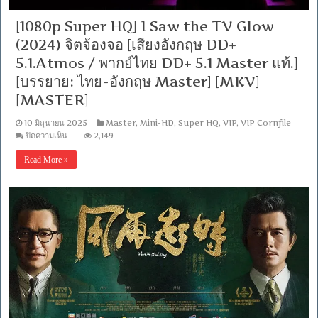
[1080p Super HQ] I Saw the TV Glow
(2024) จิตจ้องจอ [เสียงอังกฤษ DD+
5.1.Atmos / พากย์ไทย DD+ 5.1 Master แท้.]
[บรรยาย: ไทย-อังกฤษ Master] [MKV]
[MASTER]
10 มิถุนายน 2025
Master
,
Mini-HD
,
Super HQ
,
VIP
,
VIP Cornfile
บน
ปิดความเห็น
2,149
[1080p
Super
Read More »
HQ]
I
Saw
the
TV
Glow
(2024)
จิต
จ้อง
จอ
[เสียง
อังกฤษ
DD+
5.1.Atmos