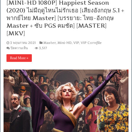
[MINI-HD 1080P] Happiest Season
พากย์
ไทย
(2020) ไม่มีฤดูไหนไม่รักเธอ [เสียงอังกฤษ 5.1 +
Master]
พากย์ไทย Master] [บรรยาย: ไทย-อังกฤษ
[บรรยาย:
ไทย-
Master + ซับ PGS คมชัด] [MASTER]
อังกฤษ
[MKV]
Master
+
ซับ
3 พฤษภาคม 2021
Master
,
Mini-HD
,
VIP
,
VIP Cornfile
PGS
บน
ปิดความเห็น
3,517
คม
[MINI-
ชัด]
HD
Read More »
1080P]
[MASTER]
Happiest
[MKV]
Season
(2020)
ไม่มี
ฤดู
ไหน
ไม่
รัก
เธอ
[เสียง
อังกฤษ
5.1
+
พากย์