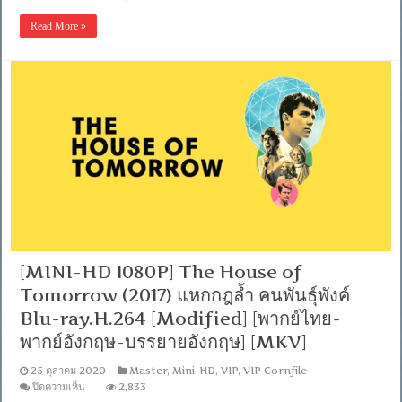
[MINI
Super-
Read More »
HQ
1080P]
Three
Christs
(2020)
[เสียง
อังกฤษ
DTS
พากย์
ไทย
Master]
[บรรยาย:
ไทย-
อังกฤษ
Master
+
ซับ
[MINI-HD 1080P] The House of
PGS
Tomorrow (2017) แหกกฎล้ำ คนพันธุ์พังค์
คม
ชัด]
Blu-ray.H.264 [Modified] [พากย์ไทย-
[MASTER]
[MKV]
พากย์อังกฤษ-บรรยายอังกฤษ] [MKV]
25 ตุลาคม 2020
Master
,
Mini-HD
,
VIP
,
VIP Cornfile
บน
ปิดความเห็น
2,833
[MINI-