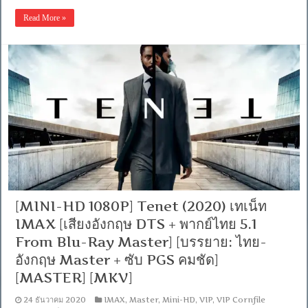
[MINI-
DTS
HD
+
Read More »
1080P]
พากย์
Sound
ไทย
of
Master]
Metal
[บรรยาย:
(2019)
ไทย-
เสียง
อังกฤษ
ที่
Master
หาย
+
ไป
ซับ
[เสียง
PGS
อังกฤษ
คม
5.1/640
ชัด]
Kbps
[MASTER]
+
[MKV]
พากย์
ไทย
Master]
[MINI-HD 1080P] Tenet (2020) เทเน็ท
[บรรยาย:
IMAX [เสียงอังกฤษ DTS + พากย์ไทย 5.1
ไทย-
อังกฤษ
From Blu-Ray Master] [บรรยาย: ไทย-
Master
อังกฤษ Master + ซับ PGS คมชัด]
+
ซับ
[MASTER] [MKV]
PGS
คม
24 ธันวาคม 2020
IMAX
,
Master
,
Mini-HD
,
VIP
,
VIP Cornfile
ชัด]