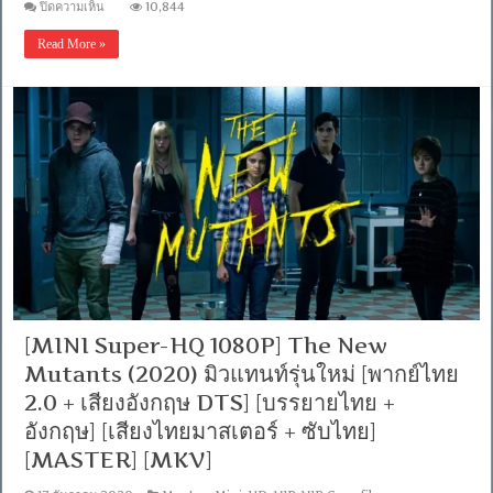
บน
ปิดความเห็น
10,844
[MASTER]
[MINI-
[MKV]
HD
Read More »
1080P]
Tenet
(2020)
เท
เน็ท
IMAX
[เสียง
อังกฤษ
DTS
+
พากย์
ไทย
5.1
From
Blu-
Ray
Master]
[MINI Super-HQ 1080P] The New
[บรรยาย:
ไทย-
Mutants (2020) มิวแทนท์รุ่นใหม่ [พากย์ไทย
อังกฤษ
2.0 + เสียงอังกฤษ DTS] [บรรยายไทย +
Master
+
อังกฤษ] [เสียงไทยมาสเตอร์ + ซับไทย]
ซับ
PGS
[MASTER] [MKV]
คม
ชัด]