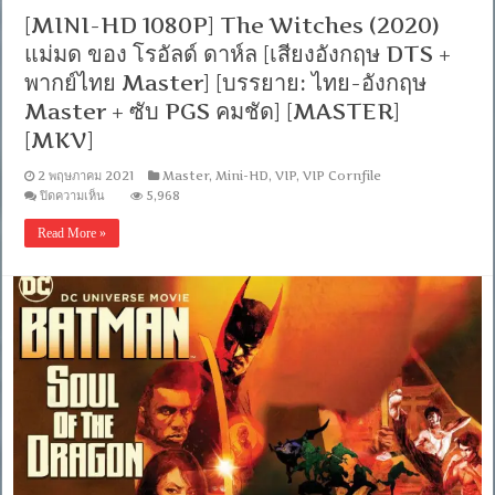
ไทย
[MINI-HD 1080P] The Witches (2020)
Master]
[บรรยาย:
แม่มด ของ โรอัลด์ ดาห์ล [เสียงอังกฤษ DTS +
ไทย-
พากย์ไทย Master] [บรรยาย: ไทย-อังกฤษ
อังกฤษ
Master
Master + ซับ PGS คมชัด] [MASTER]
+
ซับ
[MKV]
PGS
คม
2 พฤษภาคม 2021
Master
,
Mini-HD
,
VIP
,
VIP Cornfile
ชัด]
บน
ปิดความเห็น
5,968
[MASTER]
[MINI-
[MKV]
HD
Read More »
1080P]
The
Witches
(2020)
แม่มด
ของ
โร
อัลด์
ดาห์ล
[เสียง
อังกฤษ
DTS
+
พากย์