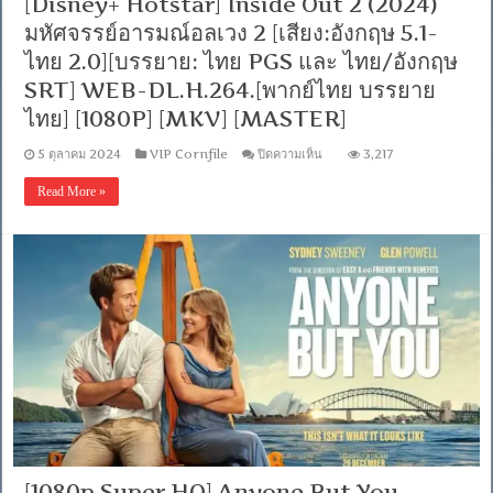
[Disney+ Hotstar] Inside Out 2 (2024)
DD
2.0]
มหัศจรรย์อารมณ์อลเวง 2 [เสียง:อังกฤษ 5.1-
[บรรยาย:
ไทย 2.0][บรรยาย: ไทย PGS และ ไทย/อังกฤษ
ไทย-
อังกฤษ
SRT] WEB-DL.H.264.[พากย์ไทย บรรยาย
Master]
[MKV]
ไทย] [1080P] [MKV] [MASTER]
[MASTER]
บน
5 ตุลาคม 2024
VIP Cornfile
ปิดความเห็น
3,217
[Disney+
Hotstar]
Read More »
Inside
Out
2
(2024)
มหัศจรรย์
อารมณ์
อลเวง
2
[เสียง:อังกฤษ
5.1-
ไทย
2.0]
[บรรยาย:
ไทย
PGS
และ
ไทย/
[1080p Super HQ] Anyone But You