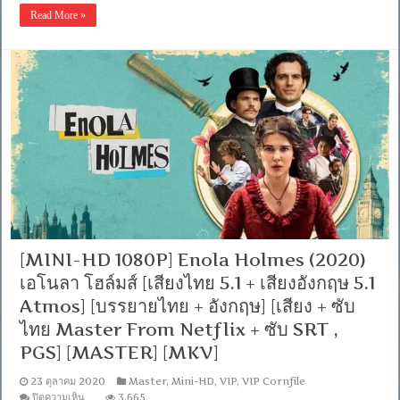
HD
Read More »
1080P]
The
House
of
Tomorrow
(2017)
แหก
กฎ
ล้ำ
คน
พันธุ์
พัง
ค์
Blu-
ray.H.264
[Modified]
[พากย์
[MINI-HD 1080P] Enola Holmes (2020)
ไทย-
เอโนลา โฮล์มส์ [เสียงไทย 5.1 + เสียงอังกฤษ 5.1
พากย์
อังกฤษ-
Atmos] [บรรยายไทย + อังกฤษ] [เสียง + ซับ
บรรยาย
ไทย Master From Netflix + ซับ SRT ,
อังกฤษ]
[MKV]
PGS] [MASTER] [MKV]
23 ตุลาคม 2020
Master
,
Mini-HD
,
VIP
,
VIP Cornfile
บน
ปิดความเห็น
3,665