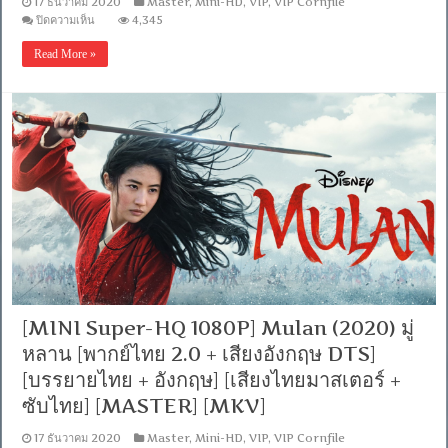
17 ธันวาคม 2020
Master
,
Mini-HD
,
VIP
,
VIP Cornfile
[MASTER]
บน
ปิดความเห็น
4,345
[MKV]
[MINI
Super-
Read More »
HQ
1080P]
The
New
Mutants
(2020)
มิว
แทน
ท์
รุ่น
ใหม่
[พากย์
ไทย
2.0
+
เสียง
อังกฤษ
[MINI Super-HQ 1080P] Mulan (2020) มู่
DTS]
หลาน [พากย์ไทย 2.0 + เสียงอังกฤษ DTS]
[บรรยาย
ไทย
[บรรยายไทย + อังกฤษ] [เสียงไทยมาสเตอร์ +
+
ซับไทย] [MASTER] [MKV]
อังกฤษ]
[เสียง
17 ธันวาคม 2020
Master
,
Mini-HD
,
VIP
,
VIP Cornfile
ไทย