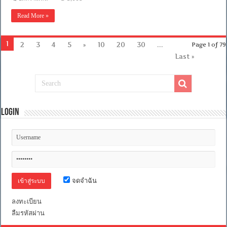
[MINI-
HD
Read More »
1080P]
Enola
Holmes
(2020)
1
2
3
4
5
»
10
20
30
...
Page 1 of 79
เอ
Last »
โนลา
โฮล์มส์
[เสียง
ไทย
5.1
+
เสียง
Login
อังกฤษ
5.1
Atmos]
[บรรยาย
ไทย
+
อังกฤษ]
[เสียง
จดจำฉัน
+
ซับ
ลงทะเบียน
ไทย
Master
ลืมรหัสผ่าน
From
Netflix