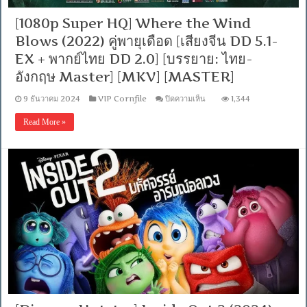
/
พากย์
[1080p Super HQ] Where the Wind
ไทย
DD+
Blows (2022) คู่พายุเดือด [เสียงจีน DD 5.1-
5.1
Master
EX + พากย์ไทย DD 2.0] [บรรยาย: ไทย-
แท้.]
อังกฤษ Master] [MKV] [MASTER]
[บรรยาย:
ไทย-
บน
9 ธันวาคม 2024
VIP Cornfile
ปิดความเห็น
1,344
อังกฤษ
[1080p
Master]
Super
Read More »
[MKV]
HQ]
[MASTER]
Where
the
Wind
Blows
(2022)
คู่
พายุ
เดือด
[เสียง
จีน
DD
5.1-
EX
+
พากย์
ไทย