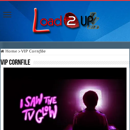
Home
>
VIP Cornfile
VIP Cornfile