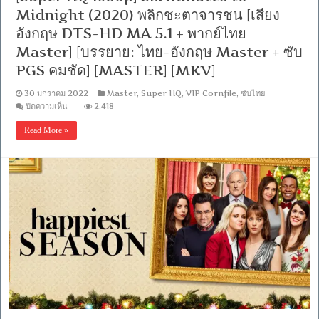
DD
Midnight (2020) พลิกชะตาจารชน [เสียง
5.1
Master
อังกฤษ DTS-HD MA 5.1 + พากย์ไทย
แท้.]
[บรรยาย:
Master] [บรรยาย: ไทย-อังกฤษ Master + ซับ
ไทย-
PGS คมชัด] [MASTER] [MKV]
อังกฤษ
Master
30 มกราคม 2022
Master
,
Super HQ
,
VIP Cornfile
,
ซับไทย
+
บน
ซับ
ปิดความเห็น
2,418
[Super
PGS
HQ
คม
Read More »
1080p]
ชัด]
Six
[MASTER]
Minutes
[MKV]
to
Midnight
(2020)
พลิก
ชะตา
จาร
ชน
[เสียง
อังกฤษ
DTS-
HD
MA
5.1
+