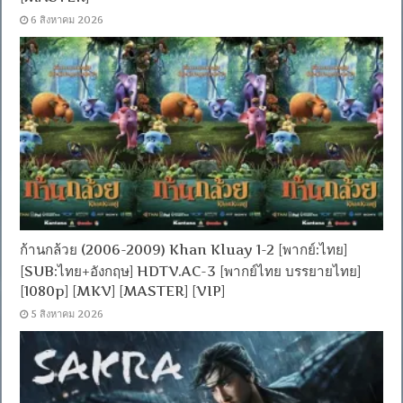
6 สิงหาคม 2026
ก้านกล้วย (2006-2009) Khan Kluay 1-2 [พากย์:ไทย]
[SUB:ไทย+อังกฤษ] HDTV.AC-3 [พากย์ไทย บรรยายไทย]
[1080p] [MKV] [MASTER] [VIP]
5 สิงหาคม 2026