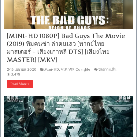
[บรรยาย
ไทย
+
อังกฤษ]
[เสียง
ไทย
+
[MINI-HD 1080P] Bad Guys The Movie
ซับ
ไทย
(2019) ทีมคนซ่า ล่าคนเลว [พากย์ไทย
Master
มาสเตอร์ + เสียงเกาหลี DTS] [เสียงไทย
From
iTunes
MASTER] [MKV]
+ซับ
PGS
บน
16 เมษายน 2020
Mini-HD
,
VIP
,
VIP Cornfile
ปิดความเห็น
คม
[MINI-
3,478
ชัด]
HD
[MASTER]
1080P]
Read More »
[MKV]
Bad
Guys
The
Movie
(2019)
ทีม
คน
ซ่า
ล่า
คน
เลว