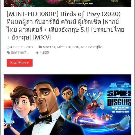
มาสเตอร์
+
[MINI-HD 1080P] Birds of Prey (2020)
เสียง
อังกฤษ
ทีมนกผู้ล่า กับฮาร์ลีย์ ควินน์ ผู้เริดเชิด [พากย์
5.1]
[MKV]
ไทย มาสเตอร์ + เสียงอังกฤษ 5.1] [บรรยายไทย
+ อังกฤษ] [MKV]
4 เมษายน 2020
Master
,
Mini-HD
,
VIP
,
VIP Cornfile
บน
ปิดความเห็น
4,858
[MINI-
HD
Read More »
1080P]
Birds
of
Prey
(2020)
ทีม
นก
ผู้
ล่า
กับ
ฮาร์
ลีย์
ค
วิน