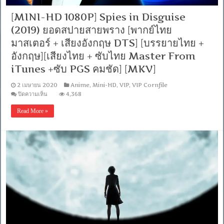
น์
ผู้
[MINI-HD 1080P] Spies in Disguise
เริด
(2019) ยอดสปายสายพราง [พากย์ไทย
เชิด
[พากย์
มาสเตอร์ + เสียงอังกฤษ DTS] [บรรยายไทย +
ไทย
อังกฤษ][เสียงไทย + ซับไทย Master From
มาสเตอร์
+
iTunes +ซับ PGS คมชัด] [MKV]
เสียง
อังกฤษ
2 เมษายน 2020
Anime
,
Mini-HD
,
VIP
,
VIP Cornfile
5.1]
บน
ปิดความเห็น
4,368
[บรรยาย
[MINI-
ไทย
HD
Read More »
+
1080P]
อังกฤษ]
Spies
in
[MKV]
Disguise
(2019)
ยอด
สปาย
สาย
พราง
[พากย์
ไทย
มาสเตอร์
+
เสียง