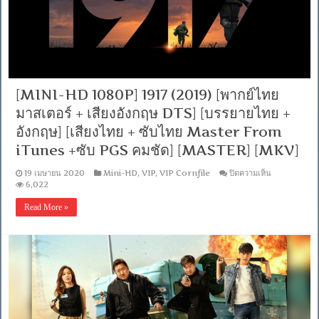
มาสเตอร์
[MKV]
+
เสียง
อังกฤษ
DTS]
[บรรยาย
ไทย
+
[MINI-HD 1080P] 1917 (2019) [พากย์ไทย
อังกฤษ]
[เสียง
มาสเตอร์ + เสียงอังกฤษ DTS] [บรรยายไทย +
ไทย
อังกฤษ] [เสียงไทย + ซับไทย Master From
+
ซับ
iTunes +ซับ PGS คมชัด] [MASTER] [MKV]
ไทย
Master
บน
19 เมษายน 2020
Mini-HD
,
VIP
,
VIP Cornfile
ปิดความเห็น
From
[MINI-
6,022
iTunes
HD
+ซับ
1080P]
Read More »
PGS
1917
คม
(2019)
[พากย์
ชัด]
[MASTER]
ไทย
[MKV]
มาสเตอร์
+
เสียง
อังกฤษ
DTS]