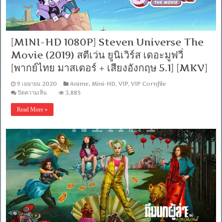
มาสเตอร์
+
เสียง
จีน
5.1]
[MINI-HD 1080P] Steven Universe The
[บรรยาย
Movie (2019) สตีเว่น ยูนิเวิร์ส เดอะมูฟวี่
จีน
+
[พากย์ไทย มาสเตอร์ + เสียงอังกฤษ 5.1] [MKV]
อังกฤษ]
[เสียง
9 เมษายน 2020
Anime
,
Mini-HD
,
VIP
,
VIP Cornfile
ไทย
บน
ปิดความเห็น
3,885
MASTER]
[MINI-
[MASTER]
HD
[MKV]
Read More »
1080P]
Steven
Universe
The
Movie
(2019)
สตี
เว่น
ยูนิเวิร์ส
เดอะ
มูฟ
วี่
[พากย์
ไทย