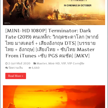
เดอะ
มูวี่
2
[พากย์
ไทย
มาสเตอร์
+
[MINI-HD 1080P] Terminator: Dark
เสียง
อังกฤษ
Fate (2019) ฅนเหล็ก: วิกฤตชะตาโลก [พากย์
DTS]
[บรรยาย
ไทย มาสเตอร์ + เสียงอังกฤษ DTS] [บรรยาย
ไทย
ไทย + อังกฤษ] [เสียงไทย + ซับไทย Master
+
อังกฤษ]
From iTunes +ซับ PGS คมชัด] [MKV]
[เสียง
ไทย
2 กุมภาพันธ์ 2020
Master
,
Mini-HD
,
VIP
,
VIP Cornfile
+
บน
ปิดความเห็น
6,660
ซับ
[MINI-
ไทย
HD
Read More »
1080P]
Master
Terminator:
From
Dark
iTunes
Fate
+ซับ
(2019)
PGS
ฅน
คม
เหล็ก:
ชัด]
วิกฤต
[MASTER]