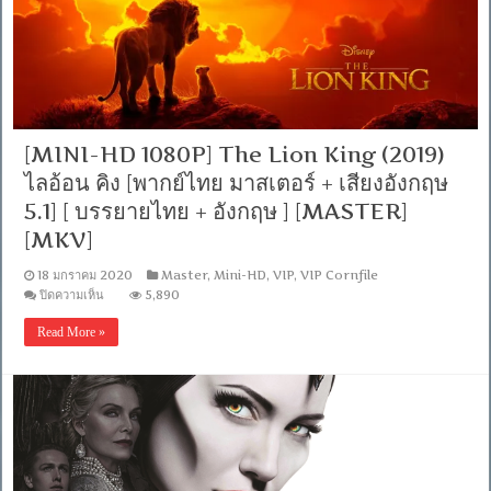
[MKV]
ชะตา
โลก
[พากย์
ไทย
มาสเตอร์
+
เสียง
อังกฤษ
[MINI-HD 1080P] The Lion King (2019)
DTS]
[บรรยาย
ไลอ้อน คิง [พากย์ไทย มาสเตอร์ + เสียงอังกฤษ
ไทย
5.1] [ บรรยายไทย + อังกฤษ ] [MASTER]
+
อังกฤษ]
[MKV]
[เสียง
ไทย
18 มกราคม 2020
Master
,
Mini-HD
,
VIP
,
VIP Cornfile
+
บน
ปิดความเห็น
5,890
ซับ
[MINI-
ไทย
HD
Read More »
Master
1080P]
From
The
iTunes
Lion
+ซับ
King
(2019)
PGS
ไล
คม
อ้อน
ชัด]
[MKV]
คิง
[พากย์