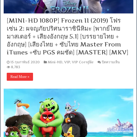
5.1]
[บรรยาย
ไทย
+
[MINI-HD 1080P] Frozen II (2019) โฟร
อังกฤษ]
เซ่น 2: ผจญภัยปริศนาราชินีหิมะ [พากย์ไทย
[เสียง
ไทย
มาสเตอร์ + เสียงอังกฤษ 5.1] [บรรยายไทย +
+
อังกฤษ] [เสียงไทย + ซับไทย Master From
ซับ
ไทย
iTunes +ซับ PGS คมชัด] [MASTER] [MKV]
Master
From
บน
iTunes
15 กุมภาพันธ์ 2020
Mini-HD
,
VIP
,
VIP Cornfile
ปิดความเห็น
[MINI-
+ซับ
8,783
HD
PGS
1080P]
คม
Read More »
Frozen
ชัด]
II
[MKV]
(2019)
โฟร
เซ่น
2:
ผจญ
ภัย
ปริศนา
ราชินี
หิมะ
[พากย์