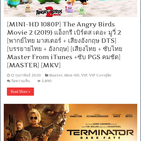
ไทย
มาสเตอร์
+
เสียง
[MINI-HD 1080P] The Angry Birds
อังกฤษ
Movie 2 (2019) แอ็งกรี เบิร์ดส เดอะ มูวี่ 2
5.1]
[บรรยาย
[พากย์ไทย มาสเตอร์ + เสียงอังกฤษ DTS]
ไทย
+
[บรรยายไทย + อังกฤษ] [เสียงไทย + ซับไทย
อังกฤษ]
Master From iTunes +ซับ PGS คมชัด]
[เสียง
ไทย
[MASTER] [MKV]
+
ซับ
12 กุมภาพันธ์ 2020
Master
,
Mini-HD
,
VIP
,
VIP Cornfile
ไทย
บน
ปิดความเห็น
3,890
Master
[MINI-
From
HD
Read More »
iTunes
1080P]
+ซับ
The
PGS
Angry
Birds
คม
Movie
ชัด]
2
[MASTER
(2019)
[MKV]
แอ็
งกรี
เบิร์ดส