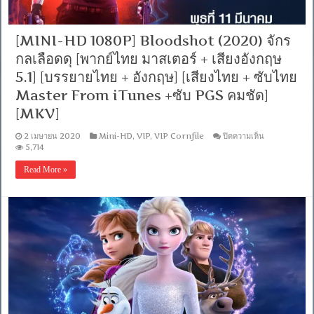
เสียง
อังกฤษ
5.1]
[MINI-HD 1080P] Bloodshot (2020) จักร
[บรรยาย
ไทย
กลเลือดดุ [พากย์ไทย มาสเตอร์ + เสียงอังกฤษ
+
5.1] [บรรยายไทย + อังกฤษ] [เสียงไทย + ซับไทย
อังกฤษ]
[เสียง
Master From iTunes +ซับ PGS คมชัด]
ไทย
[MKV]
+
ซับ
ไทย
บน
2 เมษายน 2020
Mini-HD
,
VIP
,
VIP Cornfile
ปิดความเห็น
Master
[MINI-
5,714
From
HD
iTunes
1080P]
Read More »
Bloodshot
+ซับ
(2020)
PGS
จักร
คม
กล
ชัด]
เลือด
[MKV]
ดุ
[พากย์
ไทย
มาสเตอร์
+
เสียง
อังกฤษ