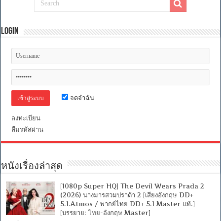
ฟิ
เซนต์:
นางพญา
Login
ปีศาจ
[พากย์
ไทย
มาสเตอร์
+
เสียง
อังกฤษ
5.1]
จดจำฉัน
[บรรยาย
ไทย
+
ลงทะเบียน
อังกฤษ]
ลืมรหัสผ่าน
[เสียง
ไทย
+
ซับ
ไทย
หนังเรื่องล่าสุด
Master
From
[1080p Super HQ] The Devil Wears Prada 2
iTunes
+ซับ
(2026) นางมารสวมปราด้า 2 [เสียงอังกฤษ DD+
PGS
5.1.Atmos / พากย์ไทย DD+ 5.1 Master แท้.]
คม
[บรรยาย: ไทย-อังกฤษ Master]
ชัด]