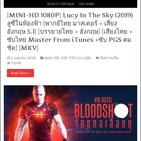
อังกฤษ
DTS]
[MINI-HD 1080P] Lucy In The Sky (2019)
[บรรยาย
ไทย
ลูซี่ในท้องฟ้า [พากย์ไทย มาสเตอร์ + เสียง
+
อังกฤษ 5.1] [บรรยายไทย + อังกฤษ] [เสียงไทย +
อังกฤษ]
[เสียง
ซับไทย Master From iTunes +ซับ PGS คม
ไทย
ชัด] [MKV]
+
ซับ
ไทย
บน
2 เมษายน 2020
Mini-HD
,
VIP
,
VIP Cornfile
ปิดความเห็น
Master
[MINI-
3,648
From
HD
iTunes
1080P]
Read More »
Lucy
+ซับ
In
PGS
The
คม
Sky
ชัด]
(2019)
[MKV]
ลู
ซี่
ใน
ท้องฟ้า
[พากย์
ไทย
มาสเตอร์
+