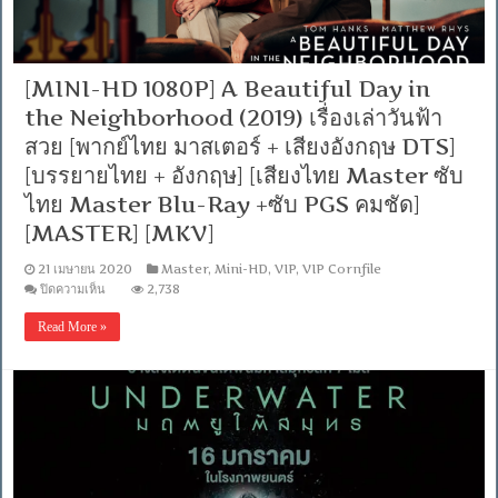
[MINI-HD 1080P] A Beautiful Day in
the Neighborhood (2019) เรื่องเล่าวันฟ้า
สวย [พากย์ไทย มาสเตอร์ + เสียงอังกฤษ DTS]
[บรรยายไทย + อังกฤษ] [เสียงไทย Master ซับ
ไทย Master Blu-Ray +ซับ PGS คมชัด]
[MASTER] [MKV]
21 เมษายน 2020
Master
,
Mini-HD
,
VIP
,
VIP Cornfile
บน
ปิดความเห็น
2,738
[MINI-
HD
Read More »
1080P]
A
Beautiful
Day
in
the
Neighborhood
(2019)
เรื่อง
เล่า