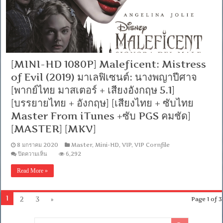
ไทย
มาสเตอร์
+
เสียง
อังกฤษ
5.1]
[
บรรยาย
[MINI-HD 1080P] Maleficent: Mistress
ไทย
of Evil (2019) มาเลฟิเซนต์: นางพญาปีศาจ
+
อังกฤษ
[พากย์ไทย มาสเตอร์ + เสียงอังกฤษ 5.1]
]
[บรรยายไทย + อังกฤษ] [เสียงไทย + ซับไทย
[MASTER]
[MKV]
Master From iTunes +ซับ PGS คมชัด]
[MASTER] [MKV]
8 มกราคม 2020
Master
,
Mini-HD
,
VIP
,
VIP Cornfile
บน
ปิดความเห็น
6,292
[MINI-
HD
Read More »
1080P]
Maleficent:
Mistress
of
1
2
3
»
Page 1 of 3
Evil
(2019)
มาเล