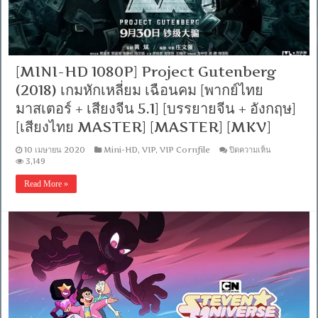
[พากย์
ไทย
มาสเตอร์
+
เสียง
[MINI-HD 1080P] Project Gutenberg
เกาหลี
DTS]
(2018) เกมหักเหลี่ยม เฉือนคม [พากย์ไทย
[เสียง
มาสเตอร์ + เสียงจีน 5.1] [บรรยายจีน + อังกฤษ]
ไทย
MASTER]
[เสียงไทย MASTER] [MASTER] [MKV]
[MKV]
บน
10 เมษายน 2020
Mini-HD
,
VIP
,
VIP Cornfile
ปิดความเห็น
[MINI-
3,149
HD
1080P]
Read More »
Project
Gutenberg
(2018)
เกม
หักเห
ลี่
ยม
เฉือน
คม
[พากย์
ไทย