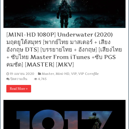
วัน
ฟ้า
สวย
[พากย์
ไทย
มาสเตอร์
+
[MINI-HD 1080P] Underwater (2020)
เสียง
มฤตยูใต้สมุทร [พากย์ไทย มาสเตอร์ + เสียง
อังกฤษ
DTS]
อังกฤษ DTS] [บรรยายไทย + อังกฤษ] [เสียงไทย
[บรรยาย
+ ซับไทย Master From iTunes +ซับ PGS
ไทย
+
คมชัด] [MASTER] [MKV]
อังกฤษ]
[เสียง
19 เมษายน 2020
Master
,
Mini-HD
,
VIP
,
VIP Cornfile
ไทย
บน
ปิดความเห็น
4,745
Master
[MINI-
ซับ
HD
Read More »
ไทย
1080P]
Master
Underwater
Blu-
(2020)
Ray
มฤตยู
+ซับ
ใต้
PGS
สมุทร
คม
[พากย์
ชัด]
ไทย
[MASTER]