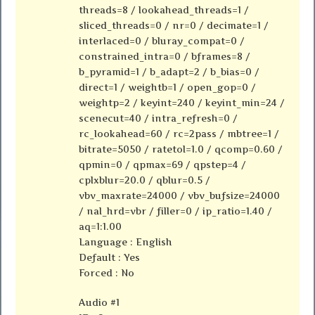
threads=8 / lookahead_threads=1 /
sliced_threads=0 / nr=0 / decimate=1 /
interlaced=0 / bluray_compat=0 /
constrained_intra=0 / bframes=8 /
b_pyramid=1 / b_adapt=2 / b_bias=0 /
direct=1 / weightb=1 / open_gop=0 /
weightp=2 / keyint=240 / keyint_min=24 /
scenecut=40 / intra_refresh=0 /
rc_lookahead=60 / rc=2pass / mbtree=1 /
bitrate=5050 / ratetol=1.0 / qcomp=0.60 /
qpmin=0 / qpmax=69 / qpstep=4 /
cplxblur=20.0 / qblur=0.5 /
vbv_maxrate=24000 / vbv_bufsize=24000
/ nal_hrd=vbr / filler=0 / ip_ratio=1.40 /
aq=1:1.00
Language : English
Default : Yes
Forced : No
Audio #1