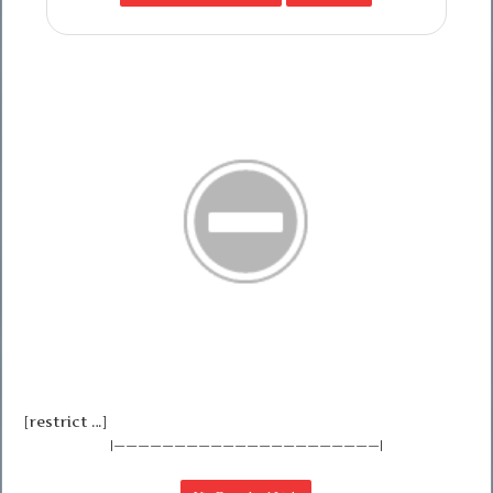
[restrict …]
|——————————————————————|