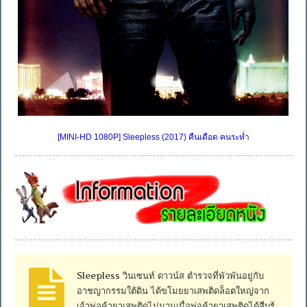
[MINI-HD 1080P] Sleepless (2017) คืนเดือด คนระห่ำ
Sleepless วินเซนท์ ดาวน์ส ตำรวจที่พัวพันอยู่กับ
อาชญากรรมใต้ดิน ได้ขโมยยาเสพติดล็อตใหญ่จาก
เจ้าพ่อค้ายาเสพติดไม่นานเมื่อพ่อค้ายาเสพติดได้สืบรู้