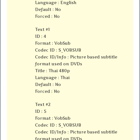
Language : English
Default : No
Forced : No
Text #1
ID : 4
Format : VobSub
Codec ID : S_VOBSUB
Codec ID/Info : Picture based subtitle
format used on DVDs
Title : Thai 480p
Language : Thai
Default : No
Forced : No
Text #2
ID : 5
Format : VobSub
Codec ID : S_VOBSUB
Codec ID/Info : Picture based subtitle
format used on DVDs