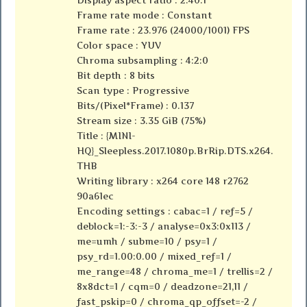
Frame rate mode : Constant
Frame rate : 23.976 (24000/1001) FPS
Color space : YUV
Chroma subsampling : 4:2:0
Bit depth : 8 bits
Scan type : Progressive
Bits/(Pixel*Frame) : 0.137
Stream size : 3.35 GiB (75%)
Title : {MINI-
HQ}_Sleepless.2017.1080p.BrRip.DTS.x264.
THB
Writing library : x264 core 148 r2762
90a61ec
Encoding settings : cabac=1 / ref=5 /
deblock=1:-3:-3 / analyse=0x3:0x113 /
me=umh / subme=10 / psy=1 /
psy_rd=1.00:0.00 / mixed_ref=1 /
me_range=48 / chroma_me=1 / trellis=2 /
8x8dct=1 / cqm=0 / deadzone=21,11 /
fast_pskip=0 / chroma_qp_offset=-2 /