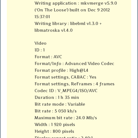
Writing application : mkvmerge v5.9.0
(‘On The Loose’) built on Dec 9 2012
15:37:01
Writing library : libebml v1.3.0 +
libmatroska v1.4.0
Video
ID : 1
Format : AVC
Format/Info : Advanced Video Codec
Format profile : High@L4
Format settings, CABAC : Yes
Format settings, ReFrames : 4 frames
Codec ID : V_MPEG4/ISO/AVC
Duration : 1 h 35 min
Bit rate mode : Variable
Bit rate : 5 050 kb/s
Maximum bit rate : 24.0 Mb/s
Width : 1 920 pixels
Height : 800 pixels
Display aspect ratio : 2.40:1