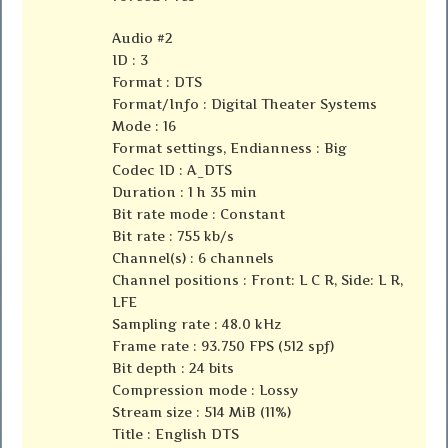
Audio #2
ID : 3
Format : DTS
Format/Info : Digital Theater Systems
Mode : 16
Format settings, Endianness : Big
Codec ID : A_DTS
Duration : 1 h 35 min
Bit rate mode : Constant
Bit rate : 755 kb/s
Channel(s) : 6 channels
Channel positions : Front: L C R, Side: L R,
LFE
Sampling rate : 48.0 kHz
Frame rate : 93.750 FPS (512 spf)
Bit depth : 24 bits
Compression mode : Lossy
Stream size : 514 MiB (11%)
Title : English DTS