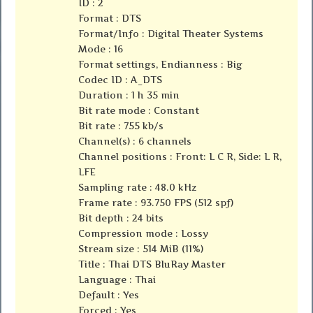
ID : 2
Format : DTS
Format/Info : Digital Theater Systems
Mode : 16
Format settings, Endianness : Big
Codec ID : A_DTS
Duration : 1 h 35 min
Bit rate mode : Constant
Bit rate : 755 kb/s
Channel(s) : 6 channels
Channel positions : Front: L C R, Side: L R,
LFE
Sampling rate : 48.0 kHz
Frame rate : 93.750 FPS (512 spf)
Bit depth : 24 bits
Compression mode : Lossy
Stream size : 514 MiB (11%)
Title : Thai DTS BluRay Master
Language : Thai
Default : Yes
Forced : Yes