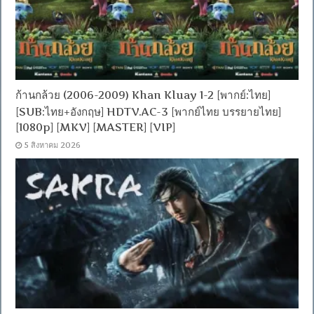
ก้านกล้วย (2006-2009) Khan Kluay 1-2 [พากย์:ไทย]
[SUB:ไทย+อังกฤษ] HDTV.AC-3 [พากย์ไทย บรรยายไทย]
[1080p] [MKV] [MASTER] [VIP]
5 สิงหาคม 2026