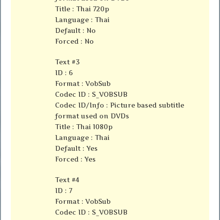
Title : Thai 720p
Language : Thai
Default : No
Forced : No
Text #3
ID : 6
Format : VobSub
Codec ID : S_VOBSUB
Codec ID/Info : Picture based subtitle
format used on DVDs
Title : Thai 1080p
Language : Thai
Default : Yes
Forced : Yes
Text #4
ID : 7
Format : VobSub
Codec ID : S_VOBSUB