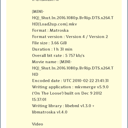
{MINI-
HQ}_Shut.In.2016.1080p.BrRip.DTS.x264.T
HD[Load2up.com].mkv
Format : Matroska
Format version : Version 4 / Version 2
File size : 3.66 GiB
Duration : 1 h 31 min
Overall bit rate : 5 757 kb/s
Movie name : {MINI-
HQ}_Shut.In.2016.1080p.BrRip.DTS.x264.T
HD
Encoded date : UTC 2010-02-22 21:41:31
Writing application : mkvmerge v5.9.0
(‘On The Loose’) built on Dec 9 2012
15:37:01
Writing library : libebml v1.3.0 +
libmatroska v1.4.0
Video