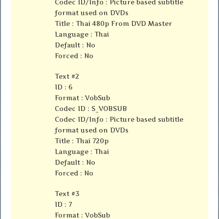
Codec ID/Info : Picture based subtitle
format used on DVDs
Title : Thai 480p From DVD Master
Language : Thai
Default : No
Forced : No
Text #2
ID : 6
Format : VobSub
Codec ID : S_VOBSUB
Codec ID/Info : Picture based subtitle
format used on DVDs
Title : Thai 720p
Language : Thai
Default : No
Forced : No
Text #3
ID : 7
Format : VobSub