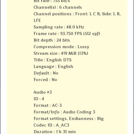
Bit rate : 755 kb/s
Channel(s) : 6 channels
Channel positions : Front: L C R, Side: L R,
LFE
Sampling rate : 48.0 kHz
Frame rate : 93.750 FPS (512 spf)
Bit depth : 24 bits
Compression mode : Lossy
Stream size : 491 MiB (13%)
Title : English DTS
Language : English
Default : No
Forced : No
Audio #3
ID : 4
Format : AC-3
Format/Info : Audio Coding 3
Format settings, Endianness : Big
Codec ID : A_AC3
Duration : 1 h 31 min