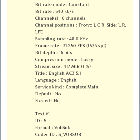
Bit rate mode : Constant
Bit rate : 640 kb/s
Channel(s) : 6 channels
Channel positions : Front: L C R, Side: L R,
LFE
Sampling rate : 48.0 kHz
Frame rate : 31.250 FPS (1536 spf)
Bit depth : 16 bits
Compression mode : Lossy
Stream size : 417 MiB (11%)
Title : English AC3 5.1
Language : English
Service kind : Complete Main
Default : No
Forced : No
Text #1
ID : 5
Format : VobSub
Codec ID : S_VOBSUB