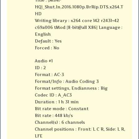
HQ}_Shut.In.2016.1080p.BrRip.DTS.x264.T
HD
Writing library : x264 core 142 r2431+42
c69a006 tMod [8-bit@all X86] Language :
English
Default : Yes
Forced : No
Audio #1
ID : 2
Format : AC-3
Format/Info : Audio Coding 3
Format settings, Endianness : Big
Codec ID : A_AC3
Duration : 1 h 31 min
Bit rate mode : Constant
Bit rate : 448 kb/s
Channel(s) : 6 channels
Channel positions : Front: L C R, Side: L R,
LFE