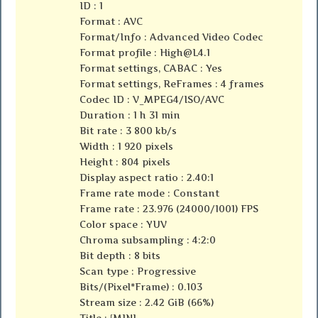
ID : 1
Format : AVC
Format/Info : Advanced Video Codec
Format profile :
High@L4.1
Format settings, CABAC : Yes
Format settings, ReFrames : 4 frames
Codec ID : V_MPEG4/ISO/AVC
Duration : 1 h 31 min
Bit rate : 3 800 kb/s
Width : 1 920 pixels
Height : 804 pixels
Display aspect ratio : 2.40:1
Frame rate mode : Constant
Frame rate : 23.976 (24000/1001) FPS
Color space : YUV
Chroma subsampling : 4:2:0
Bit depth : 8 bits
Scan type : Progressive
Bits/(Pixel*Frame) : 0.103
Stream size : 2.42 GiB (66%)
Title : {MINI-