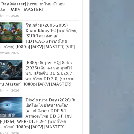
-Ray Master] [บรรยาย: ไทย-อังกฤษ
ter] [MKV] [MASTER]
สิงหาคม 2026
ก้านกล้วย (2006-2009)
Khan Kluay 1-2 [พากย์:ไทย]
[SUB:ไทย+อังกฤษ]
HDTV.AC-3 [พากย์ไทย
ยายไทย] [1080p] [MKV] [MASTER] [VIP]
สิงหาคม 2026
[1080p Super HQ] Sakra
(2023) เฉียวฟง จอมยุทธ์ไร้
พ่าย [เสียงจีน DD 5.1.EX /
พากย์ไทย DD 2.0] [บรรยาย:
กฤษ Master] [1080p] [MKV] [MASTER]
สิงหาคม 2026
Disclosure Day (2026) วัน
เปิดโปง ไขปริศนาลวงโลก
[พากย์ อังกฤษ DDP 5.1
Atmos/ไทย DD 5.1]-[ซับ:
]-[H264] WEB-DL.H.264 [พากย์ไทย
ยายไทย] [1080p] [MKV] [MASTER]
สิงหาคม 2026