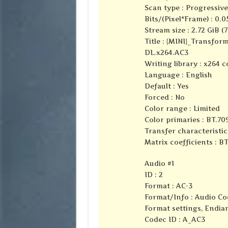
Scan type : Progressive
Bits/(Pixel*Frame) : 0.0
Stream size : 2.72 GiB (
Title : {MINI}_Transfo
DL.x264.AC3
Writing library : x264 c
Language : English
Default : Yes
Forced : No
Color range : Limited
Color primaries : BT.70
Transfer characteristic
Matrix coefficients : B
Audio #1
ID : 2
Format : AC-3
Format/Info : Audio Co
Format settings, Endian
Codec ID : A_AC3