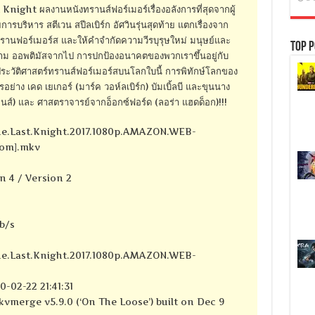
ght ผลงานหนังทรานส์ฟอร์เมอร์เรื่องอลังการที่สุดจากผู้
การบริหาร สตีเวน สปีลเบิร์ก อัศวินรุ่นสุดท้าย แตกเรื่องจาก
รานฟอร์เมอร์ส และให้คำจำกัดความวีรบุรุษใหม่ มนุษย์และ
Top P
ราม ออพติมัสจากไป การปกป้องอนาคตของพวกเราขึ้นอยู่กับ
ประวัติศาสตร์ทรานส์ฟอร์เมอร์สบนโลกใบนี้ การพิทักษ์โลกของ
ย่าง เคด เยเกอร์ (มาร์ค วอห์ลเบิร์ก) บัมเบิ้ลบี และขุนนาง
ินส์) และ ศาสตราจารย์จากอ็อกซ์ฟอร์ด (ลอร่า แฮดด็อก)!!!
he.Last.Knight.2017.1080p.AMAZON.WEB-
com].mkv
n 4 / Version 2
kb/s
he.Last.Knight.2017.1080p.AMAZON.WEB-
-02-22 21:41:31
kvmerge v5.9.0 (‘On The Loose’) built on Dec 9