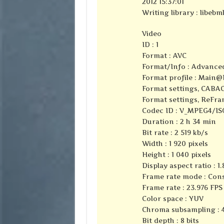
2012 15:37:01
Writing library : libebml
Video
ID : 1
Format : AVC
Format/Info : Advance
Format profile : Main@
Format settings, CABAC
Format settings, ReFra
Codec ID : V_MPEG4/I
Duration : 2 h 34 min
Bit rate : 2 519 kb/s
Width : 1 920 pixels
Height : 1 040 pixels
Display aspect ratio : 1.
Frame rate mode : Con
Frame rate : 23.976 FPS
Color space : YUV
Chroma subsampling : 4
Bit depth : 8 bits