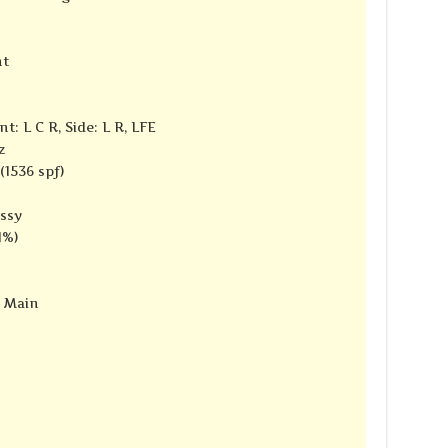
nt
t: L C R, Side: L R, LFE
z
(1536 spf)
ssy
1%)
e Main