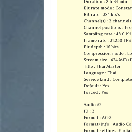
Duration : 2 h 34 min
Bit rate mode : Consta
Bit rate : 384 kb/s
Channel(s) : 2 channels
Channel positions : Fro
Sampling rate : 48.0 kH
Frame rate : 31.250 FPS 
Bit depth : 16 bits
Compression mode : Lo
Stream size : 424 MiB (1
Title : Thai Master
Language : Thai
Service kind : Complet
Default : Yes
Forced : Yes
Audio #2
ID : 3
Format : AC-3
Format/Info : Audio Co
Format settings, Endian