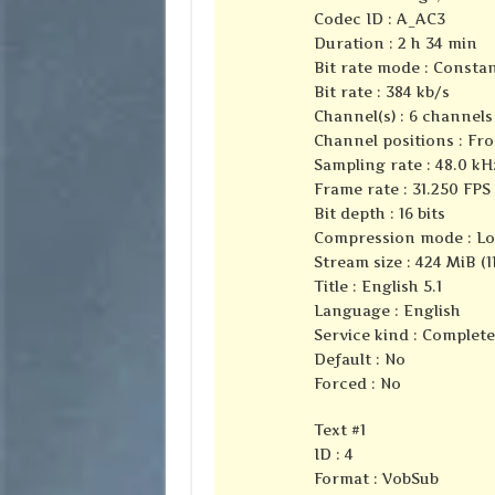
Codec ID : A_AC3
Duration : 2 h 34 min
Bit rate mode : Consta
Bit rate : 384 kb/s
Channel(s) : 6 channels
Channel positions : Fron
Sampling rate : 48.0 kH
Frame rate : 31.250 FPS 
Bit depth : 16 bits
Compression mode : Lo
Stream size : 424 MiB (1
Title : English 5.1
Language : English
Service kind : Complet
Default : No
Forced : No
Text #1
ID : 4
Format : VobSub