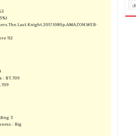
หมว
หมู่
53
75%)
rmers.The.Last.Knight.2017.1080p.AMAZON.WEB-
ore 112
9
s : BT.709
T.709
ding 3
ness : Big