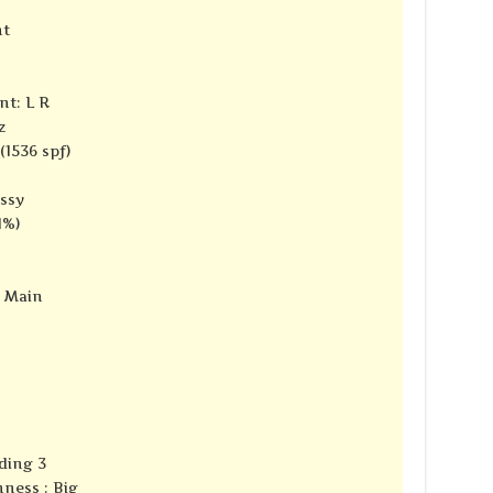
nt
nt: L R
z
(1536 spf)
ssy
1%)
e Main
ding 3
ness : Big