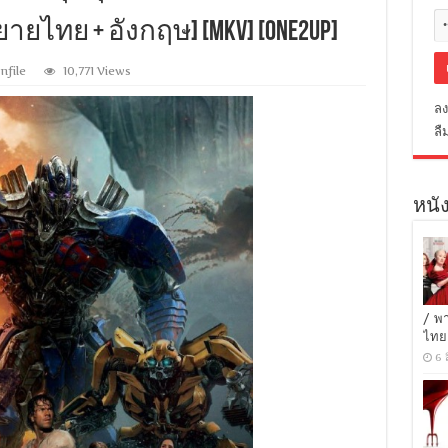
รยายไทย + อังกฤษ] [MKV] [ONE2UP]
nfile
10,771 Views
ลง
ลื
หนัง
/ พ
ไทย
6 