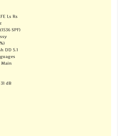
LFE Ls Rs
z
(1536 SPF)
ssy
7%)
sh DD 5.1
nguages
e Main
-31 dB