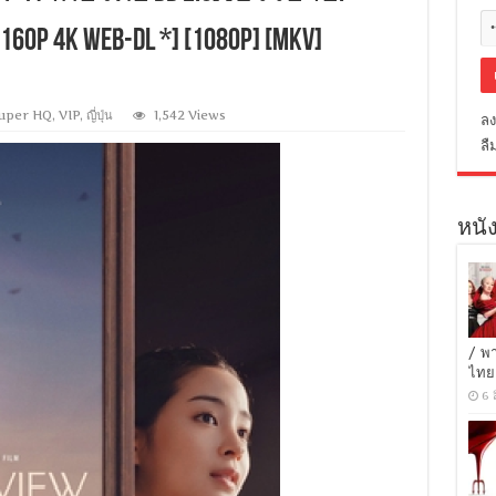
0p 4K WEB-DL *] [1080p] [MKV]
uper HQ
,
VIP
,
ญี่ปุ่น
1,542 Views
ลง
ลื
หนัง
/ พ
ไทย
6 