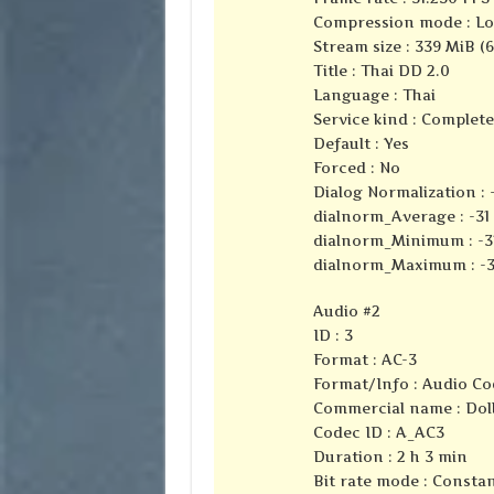
Compression mode : Lo
Stream size : 339 MiB (
Title : Thai DD 2.0
Language : Thai
Service kind : Complet
Default : Yes
Forced : No
Dialog Normalization : 
dialnorm_Average : -31
dialnorm_Minimum : -3
dialnorm_Maximum : -3
Audio #2
ID : 3
Format : AC-3
Format/Info : Audio Co
Commercial name : Dolb
Codec ID : A_AC3
Duration : 2 h 3 min
Bit rate mode : Consta