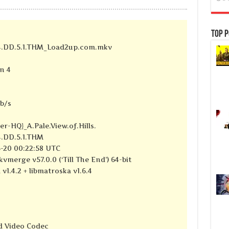
Top P
64.DD.5.1.THM_Load2up.com.mkv
n 4
kb/s
r-HQ}_A.Pale.View.of.Hills.
4.DD.5.1.THM
-20 00:22:58 UTC
vmerge v57.0.0 (‘Till The End’) 64-bit
 v1.4.2 + libmatroska v1.6.4
d Video Codec