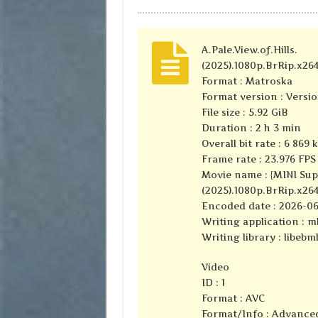
A.Pale.View.of.Hills.
(2025).1080p.BrRip.x2
Format : Matroska
Format version : Versio
File size : 5.92 GiB
Duration : 2 h 3 min
Overall bit rate : 6 869 
Frame rate : 23.976 FPS
Movie name : {MINI Supe
(2025).1080p.BrRip.x26
Encoded date : 2026-06
Writing application : mk
Writing library : libebml
Video
ID : 1
Format : AVC
Format/Info : Advance