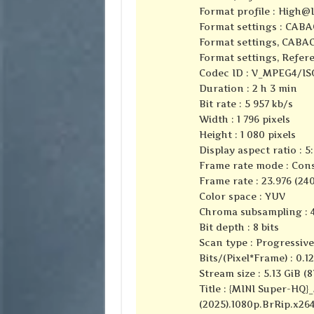
Format profile :
High@L
Format settings : CABA
Format settings, CABAC
Format settings, Refere
Codec ID : V_MPEG4/I
Duration : 2 h 3 min
Bit rate : 5 957 kb/s
Width : 1 796 pixels
Height : 1 080 pixels
Display aspect ratio : 5:
Frame rate mode : Con
Frame rate : 23.976 (24
Color space : YUV
Chroma subsampling : 4
Bit depth : 8 bits
Scan type : Progressive
Bits/(Pixel*Frame) : 0.1
Stream size : 5.13 GiB (
Title : {MINI Super-HQ}_
(2025).1080p.BrRip.x26