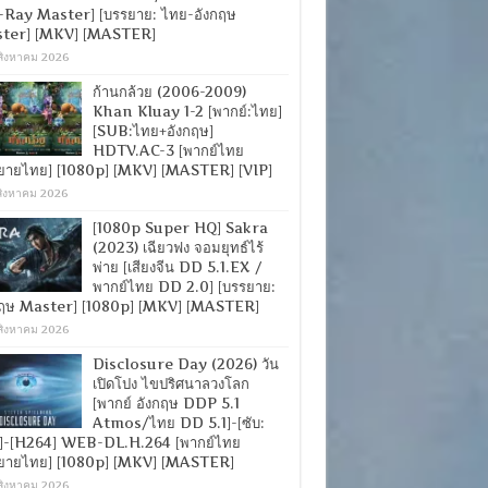
-Ray Master] [บรรยาย: ไทย-อังกฤษ
ter] [MKV] [MASTER]
สิงหาคม 2026
ก้านกล้วย (2006-2009)
Khan Kluay 1-2 [พากย์:ไทย]
[SUB:ไทย+อังกฤษ]
HDTV.AC-3 [พากย์ไทย
ยายไทย] [1080p] [MKV] [MASTER] [VIP]
สิงหาคม 2026
[1080p Super HQ] Sakra
(2023) เฉียวฟง จอมยุทธ์ไร้
พ่าย [เสียงจีน DD 5.1.EX /
พากย์ไทย DD 2.0] [บรรยาย:
กฤษ Master] [1080p] [MKV] [MASTER]
สิงหาคม 2026
Disclosure Day (2026) วัน
เปิดโปง ไขปริศนาลวงโลก
[พากย์ อังกฤษ DDP 5.1
Atmos/ไทย DD 5.1]-[ซับ:
]-[H264] WEB-DL.H.264 [พากย์ไทย
ยายไทย] [1080p] [MKV] [MASTER]
สิงหาคม 2026