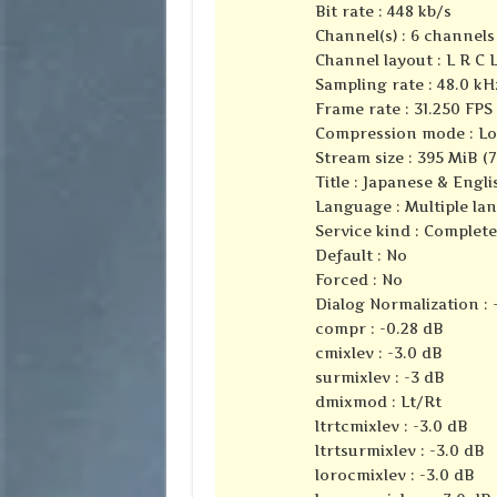
Bit rate : 448 kb/s
Channel(s) : 6 channels
Channel layout : L R C 
Sampling rate : 48.0 kH
Frame rate : 31.250 FPS 
Compression mode : Lo
Stream size : 395 MiB (
Title : Japanese & Engli
Language : Multiple la
Service kind : Complet
Default : No
Forced : No
Dialog Normalization : 
compr : -0.28 dB
cmixlev : -3.0 dB
surmixlev : -3 dB
dmixmod : Lt/Rt
ltrtcmixlev : -3.0 dB
ltrtsurmixlev : -3.0 dB
lorocmixlev : -3.0 dB