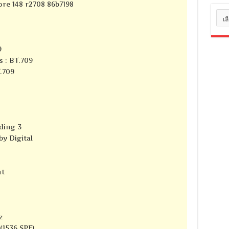
ore 148 r2708 86b7198
หมว
หมู่
9
s : BT.709
T.709
ding 3
y Digital
nt
z
(1536 SPF)