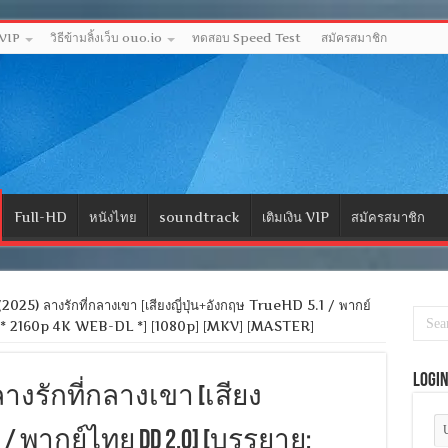
 VIP
วิธีข้ามลิ้งเว็บ ouo.io
ทดสอบ Speed Test
สมัครสมาชิก
Full-HD
หนังไทย
soundtrack
เติมเงิน VIP
สมัครสมาชิก
025) ลางรักที่กลางเขา [เสียงญี่ปุ่น+อังกฤษ TrueHD 5.1 / พากย์
 [* 2160p 4K WEB-DL *] [1080p] [MKV] [MASTER]
Logi
5) ลางรักที่กลางเขา [เสียง
.1 / พากย์ไทย DD 2.0] [บรรยาย: