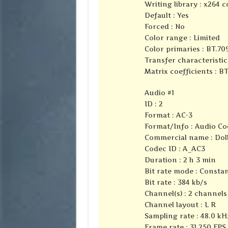
Writing library : x264 c
Default : Yes
Forced : No
Color range : Limited
Color primaries : BT.70
Transfer characteristic
Matrix coefficients : B
Audio #1
ID : 2
Format : AC-3
Format/Info : Audio Co
Commercial name : Dolb
Codec ID : A_AC3
Duration : 2 h 3 min
Bit rate mode : Consta
Bit rate : 384 kb/s
Channel(s) : 2 channels
Channel layout : L R
Sampling rate : 48.0 kH
Frame rate : 31.250 FPS 