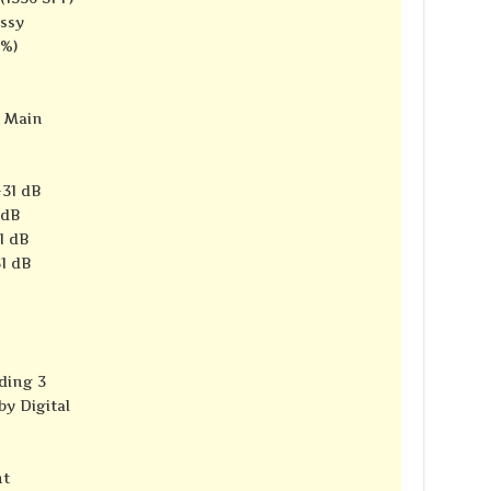
ssy
6%)
e Main
-31 dB
 dB
1 dB
1 dB
ding 3
y Digital
nt