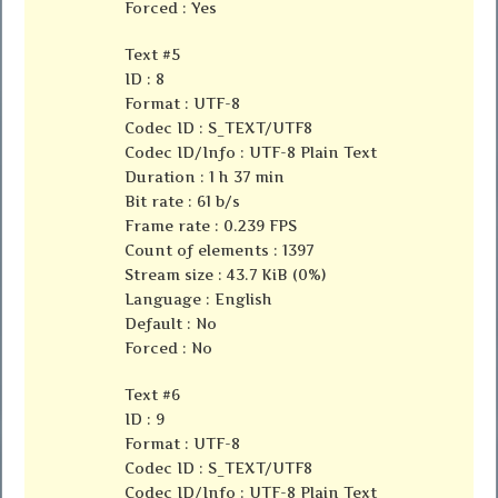
Forced : Yes
Text #5
ID : 8
Format : UTF-8
Codec ID : S_TEXT/UTF8
Codec ID/Info : UTF-8 Plain Text
Duration : 1 h 37 min
Bit rate : 61 b/s
Frame rate : 0.239 FPS
Count of elements : 1397
Stream size : 43.7 KiB (0%)
Language : English
Default : No
Forced : No
Text #6
ID : 9
Format : UTF-8
Codec ID : S_TEXT/UTF8
Codec ID/Info : UTF-8 Plain Text