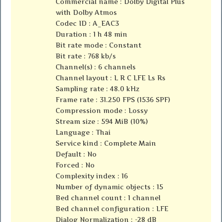
Commercial name : Dolby Digital Plus
with Dolby Atmos
Codec ID : A_EAC3
Duration : 1 h 48 min
Bit rate mode : Constant
Bit rate : 768 kb/s
Channel(s) : 6 channels
Channel layout : L R C LFE Ls Rs
Sampling rate : 48.0 kHz
Frame rate : 31.250 FPS (1536 SPF)
Compression mode : Lossy
Stream size : 594 MiB (10%)
Language : Thai
Service kind : Complete Main
Default : No
Forced : No
Complexity index : 16
Number of dynamic objects : 15
Bed channel count : 1 channel
Bed channel configuration : LFE
Dialog Normalization : -28 dB