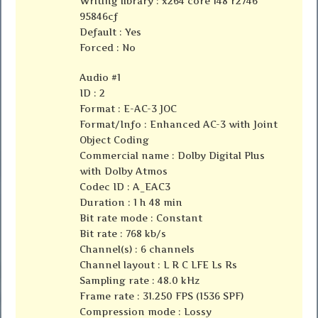
Writing library : x264 core 148 r2746
95846cf
Default : Yes
Forced : No
Audio #1
ID : 2
Format : E-AC-3 JOC
Format/Info : Enhanced AC-3 with Joint
Object Coding
Commercial name : Dolby Digital Plus
with Dolby Atmos
Codec ID : A_EAC3
Duration : 1 h 48 min
Bit rate mode : Constant
Bit rate : 768 kb/s
Channel(s) : 6 channels
Channel layout : L R C LFE Ls Rs
Sampling rate : 48.0 kHz
Frame rate : 31.250 FPS (1536 SPF)
Compression mode : Lossy