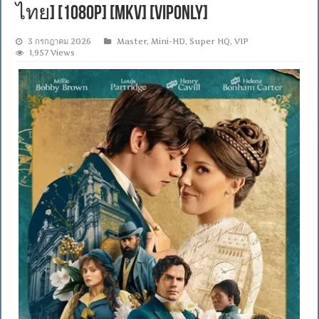
ไทย] [1080p] [MKV] [VIPonly]
3 กรกฎาคม 2026
Master
,
Mini-HD
,
Super HQ
,
VIP
1,957 Views