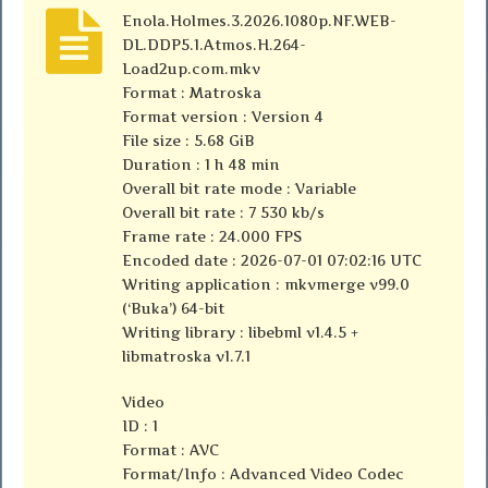
Enola.Holmes.3.2026.1080p.NF.WEB-
DL.DDP5.1.Atmos.H.264-
Load2up.com.mkv
Format : Matroska
Format version : Version 4
File size : 5.68 GiB
Duration : 1 h 48 min
Overall bit rate mode : Variable
Overall bit rate : 7 530 kb/s
Frame rate : 24.000 FPS
Encoded date : 2026-07-01 07:02:16 UTC
Writing application : mkvmerge v99.0
(‘Buka’) 64-bit
Writing library : libebml v1.4.5 +
libmatroska v1.7.1
Video
ID : 1
Format : AVC
Format/Info : Advanced Video Codec