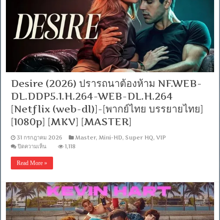
โค
รนิน
เดอะ
มัมมี่
[เสียง
อังกฤษ
DD+
5.1.Atmos
/
พากย์
Desire (2026) ปรารถนาต้องห้าม NF.WEB-
ไทย
DD+
DL.DDP5.1.H.264-WEB-DL.H.264
5.1
Master
[Netflix (web-dl)]-[พากย์ไทย บรรยายไทย]
แท้.]
[1080p] [MKV] [MASTER]
[บรรยาย:
ไทย-
31 กรกฎาคม 2026
Master
,
Mini-HD
,
Super HQ
,
VIP
อังกฤษ
บน
ปิดความเห็น
1,118
Master]
Desire
[MKV]
(2026)
[MASTER]
Read More »
ปรารถนา
ต้อง
ห้าม
NF.WEB-
DL.DDP5.1.H.264-
WEB-
DL.H.264