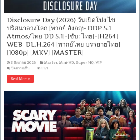
พากย์
ไทย
DD
Disclosure Day (2026) วันเปิดโปง ไข
2.0]
[บรรยาย:
ปริศนาลวงโลก [พากย์ อังกฤษ DDP 5.1
อังกฤษ
Atmos/ไทย DD 5.1]-[ซับ: ไทย]-[H264]
Master]
[1080p]
WEB-DL.H.264 [พากย์ไทย บรรยายไทย]
[MKV]
[MASTER]
[1080p] [MKV] [MASTER]
3 สิงหาคม 2026
Master
,
Mini-HD
,
Super HQ
,
VIP
บน
ปิดความเห็น
1,171
Disclosure
Day
Read More »
(2026)
วัน
เปิดโปง
ไข
ปริศนา
ลวง
โลก
[พากย์
อังกฤษ
DDP
5.1
Atmos/