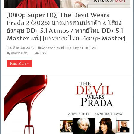
5.1
Master
แท้.]
[1080p Super HQ] The Devil Wears
[บรรยาย:
Prada 2 (2026) นางมารสวมปราด้า 2 [เสียง
ไทย-
อังกฤษ
อังกฤษ DD+ 5.1.Atmos / พากย์ไทย DD+ 5.1
Master]
[MKV]
Master แท้.] [บรรยาย: ไทย-อังกฤษ Master]
[MASTER]
6 สิงหาคม 2026
Master
,
Mini-HD
,
Super HQ
,
VIP
บน
ปิดความเห็น
505
[1080p
Super
Read More »
HQ]
The
Devil
Wears
Prada
2
(2026)
นาง
มาร
สวม
ปราด้
า
2
[เสียง
อังกฤษ