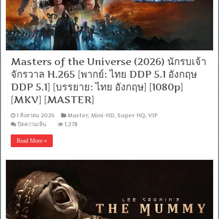
[ซับ:
อังกฤษ/
ไทย]
[H264]-
WEB-
DL.H.264
[Master]
[1080p]
Masters of the Universe (2026) นักรบเจ้า
[MKV]
[Soundtrack
จักรวาล H.265 [พากย์: ไทย DDP 5.1 อังกฤษ
บรรยาย
ไทย]
DDP 5.1] [บรรยาย: ไทย อังกฤษ] [1080p]
[MKV] [MASTER]
1 สิงหาคม 2026
Master
,
Mini-HD
,
Super HQ
,
VIP
บน
ปิดความเห็น
1,278
Masters
of
Read More »
the
Universe
(2026)
นักรบ
เจ้า
จักรวาล
H.265
[พากย์:
ไทย
DDP