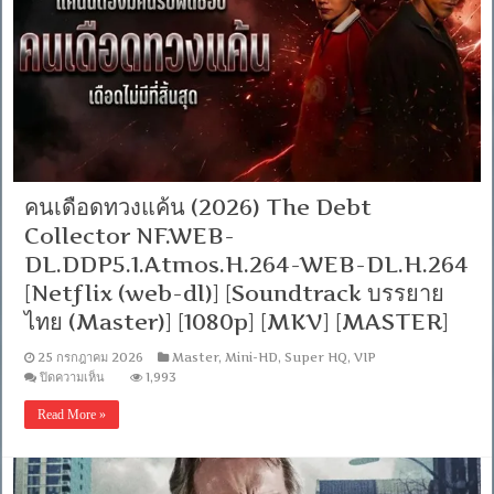
แอมี
NF.WEB-
DL.DDP5.1.Atmos.H.264
-
WEB-
DL.H.264
[Netflix
(web-
dl)]
[พากย์
ไทย
บรรยาย
คนเดือดทวงแค้น (2026) The Debt
ไทย]
[MKV]
Collector NF.WEB-
[MASTER]
DL.DDP5.1.Atmos.H.264-WEB-DL.H.264
[Netflix (web-dl)] [Soundtrack บรรยาย
ไทย (Master)] [1080p] [MKV] [MASTER]
25 กรกฎาคม 2026
Master
,
Mini-HD
,
Super HQ
,
VIP
บน
ปิดความเห็น
1,993
คน
Read More »
เดือด
ทวง
แค้น
(2026)
The