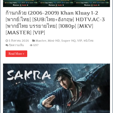
5.1
/
พากย์
ก้านกล้วย (2006-2009) Khan Kluay 1-2
ไทย
[พากย์:ไทย] [SUB:ไทย+อังกฤษ] HDTV.AC-3
DD
5.1
[พากย์ไทย บรรยายไทย] [1080p] [MKV]
Blu-
Ray
[MASTER] [VIP]
Master]
[บรรยาย:
5 สิงหาคม 2026
Master
,
Mini-HD
,
Super HQ
,
VIP
,
หนังไทย
ไทย-
บน
ปิดความเห็น
697
อังกฤษ
ก้าน
Master]
[MKV]
Read More »
กล้วย
[MASTER]
(2006-
2009)
Khan
Kluay
1-
2
[พากย์:ไทย]
[SUB:ไทย+อังกฤษ]
HDTV.AC-
3
[พากย์
ไทย
บรรยาย
ไทย]