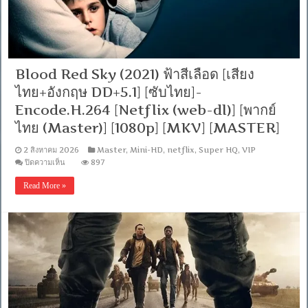
5.1]
[ซับ:
อังกฤษ/
ไทย]-
[H264]-
WEB-
DL.H.264
Blood Red Sky (2021) ฟ้าสีเลือด [เสียง
[พากย์
ไทย+อังกฤษ DD+5.1] [ซับไทย]-
ไทย
บรรยาย
Encode.H.264 [Netflix (web-dl)] [พากย์
ไทย]
ไทย (Master)] [1080p] [MKV] [MASTER]
[1080p]
[MKV]
[MASTER]
2 สิงหาคม 2026
Master
,
Mini-HD
,
netflix
,
Super HQ
,
VIP
บน
ปิดความเห็น
897
Blood
Red
Read More »
Sky
(2021)
ฟ้า
สี
เลือด
[เสียง
ไทย+อังกฤษ
DD+5.1]
[ซับ
ไทย]-
Encode.H.264