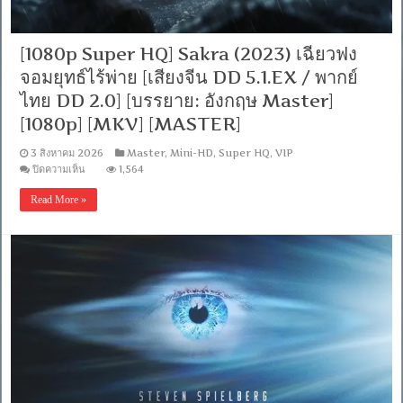
[1080p]
[MKV]
[MASTER]
[VIP]
[1080p Super HQ] Sakra (2023) เฉียวฟง
จอมยุทธ์ไร้พ่าย [เสียงจีน DD 5.1.EX / พากย์
ไทย DD 2.0] [บรรยาย: อังกฤษ Master]
[1080p] [MKV] [MASTER]
3 สิงหาคม 2026
Master
,
Mini-HD
,
Super HQ
,
VIP
บน
ปิดความเห็น
1,564
[1080p
Super
Read More »
HQ]
Sakra
(2023)
เฉียว
ฟง
จอม
ยุทธ์
ไร้
พ่าย
[เสียง
จีน
DD
5.1.EX
/