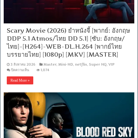
ไทย
DD
5.1]-
[ซับ:
ไทย]-
Scary Movie (2026) ยำหนังจี้ [พากย์: อังกฤษ
[H264]
WEB-
DDP 5.1 Atmos/ไทย DD 5.1] [ซับ: อังกฤษ/
DL.H.264
[พากย์
ไทย]-[H264]-WEB-DL.H.264 [พากย์ไทย
ไทย
บรรยายไทย] [1080p] [MKV] [MASTER]
บรรยาย
ไทย]
3 สิงหาคม 2026
Master
,
Mini-HD
,
netflix
,
Super HQ
,
VIP
[1080p]
[MKV]
บน
ปิดความเห็น
1,074
[MASTER]
Scary
Movie
Read More »
(2026)
ยำ
หนัง
จี้
[พากย์:
อังกฤษ
DDP
5.1
Atmos/
ไทย
DD