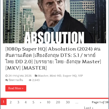
Debt
Collector
NF.WEB-
DL.DDP5.1.Atmos.H.264-
WEB-
DL.H.264
[Netflix
(web-
dl)]
[Soundtrack
บรรยาย
ไทย
(Master)]
[1080p Super HQ] Absolution (2024) คน
[1080p]
[MKV]
สันดานเดือด [เสียงอังกฤษ DTS: 5.1 / พากย์
[MASTER]
ไทย DD 2.0] [บรรยาย: ไทย-อังกฤษ Master]
[MKV] [MASTER]
24 กรกฎาคม 2026
Master
,
Mini-HD
,
Super HQ
,
VIP
บน
ปิดความเห็น
2,643
[1080p
Super
Read More »
HQ]
Absolution
(2024)
คน
1
2
3
4
5
»
10
20
30
...
Page 1 of 38
สันดาน
Last »