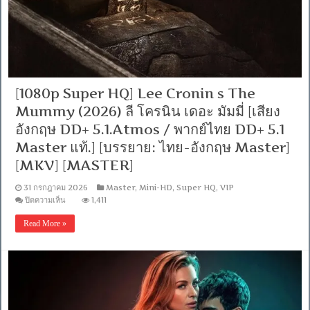
5.1
อังกฤษ
DDP
5.1]
[บรรยาย:
ไทย
อังกฤษ]
[1080p]
[1080p Super HQ] Lee Cronin s The
[MKV]
[MASTER]
Mummy (2026) ลี โครนิน เดอะ มัมมี่ [เสียง
อังกฤษ DD+ 5.1.Atmos / พากย์ไทย DD+ 5.1
Master แท้.] [บรรยาย: ไทย-อังกฤษ Master]
[MKV] [MASTER]
31 กรกฎาคม 2026
Master
,
Mini-HD
,
Super HQ
,
VIP
บน
ปิดความเห็น
1,411
[1080p
Super
Read More »
HQ]
Lee
Cronin
s
The
Mummy
(2026)
ลี