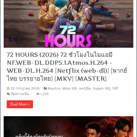
[Netflix
(web-
dl)]-
[พากย์
ไทย
บรรยาย
ไทย]
[1080p]
[MKV]
[MASTER]
72 HOURS (2026) 72 ชั่วโมงในไมแอมี
NF.WEB-DL.DDP5.1.Atmos.H.264 -
WEB-DL.H.264 [Netflix (web-dl)] [พากย์
ไทย บรรยายไทย] [MKV] [MASTER]
29 กรกฎาคม 2026
Master
,
Mini-HD
,
netflix
,
Super HQ
,
VIP
บน
ปิดความเห็น
1,236
72
HOURS
Read More »
(2026)
72
ชั่ว
โมง
ใน
ไม