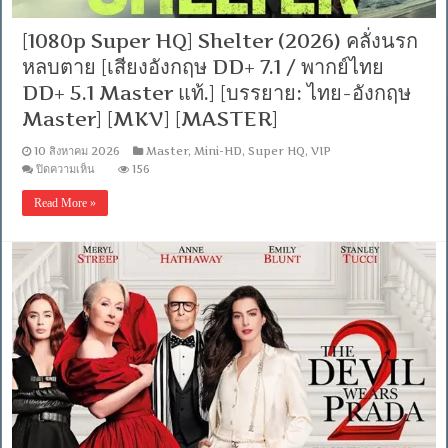
[1080p Super HQ] Shelter (2026) คลั่งนรก
หลบตาย [เสียงอังกฤษ DD+ 7.1 / พากย์ไทย
DD+ 5.1 Master แท้.] [บรรยาย: ไทย-อังกฤษ
Master] [MKV] [MASTER]
10 สิงหาคม 2026
Master
,
Mini-HD
,
Super HQ
,
VIP
บน
ปิดความเห็น
156
[1080p
Super
Read More »
HQ]
Shelter
(2026)
คลั่ง
นรก
หลบ
ตาย
[เสียง
อังกฤษ
DD+
7.1
/
พากย์
ไทย
DD+