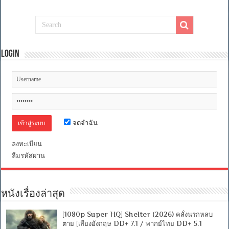
เดือด
[เสียง
อังกฤษ
DTS:
5.1
/
พากย์
Login
ไทย
DD
2.0]
[บรรยาย:
ไทย-
อังกฤษ
Master]
[MKV]
จดจำฉัน
[MASTER]
ลงทะเบียน
ลืมรหัสผ่าน
หนังเรื่องล่าสุด
[1080p Super HQ] Shelter (2026) คลั่งนรกหลบ
ตาย [เสียงอังกฤษ DD+ 7.1 / พากย์ไทย DD+ 5.1