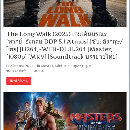
[Netflix
(web-
dl)]
[พากย์
ไทย
(Master)]
[1080p]
The Long Walk (2025) เกมเดินมรณะ
[MKV]
[MASTER]
[พากย์: อังกฤษ DDP 5.1 Atmos] [ซับ: อังกฤษ/
ไทย] [H264]-WEB-DL.H.264 [Master]
[1080p] [MKV] [Soundtrack บรรยายไทย]
2 สิงหาคม 2026
Master
,
Mini-HD
,
Super HQ
,
VIP
บน
ปิดความเห็น
914
The
Long
Read More »
Walk
(2025)
เกม
เดิน
มรณะ
[พากย์:
อังกฤษ
DDP
5.1
Atmos]