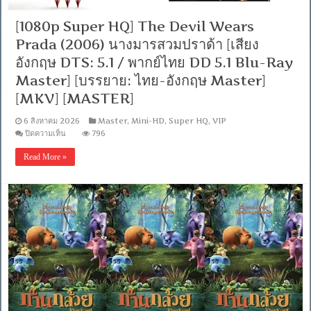
DD+
5.1.Atmos
[1080p Super HQ] The Devil Wears
/
พากย์
Prada (2006) นางมารสวมปราด้า [เสียง
ไทย
อังกฤษ DTS: 5.1 / พากย์ไทย DD 5.1 Blu-Ray
DD+
5.1
Master] [บรรยาย: ไทย-อังกฤษ Master]
Master
แท้.]
[MKV] [MASTER]
[บรรยาย:
ไทย-
6 สิงหาคม 2026
Master
,
Mini-HD
,
Super HQ
,
VIP
อังกฤษ
บน
ปิดความเห็น
796
Master]
[1080p
Super
Read More »
HQ]
The
Devil
Wears
Prada
(2006)
นาง
มาร
สวม
ปราด้
า
[เสียง
อังกฤษ
DTS: