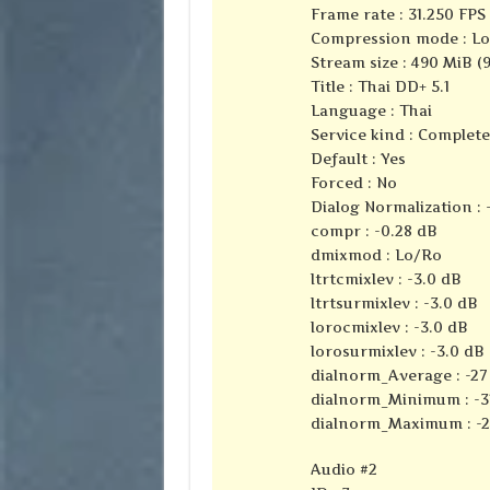
Frame rate : 31.250 FPS 
Compression mode : Lo
Stream size : 490 MiB (
Title : Thai DD+ 5.1
Language : Thai
Service kind : Complet
Default : Yes
Forced : No
Dialog Normalization : 
compr : -0.28 dB
dmixmod : Lo/Ro
ltrtcmixlev : -3.0 dB
ltrtsurmixlev : -3.0 dB
lorocmixlev : -3.0 dB
lorosurmixlev : -3.0 dB
dialnorm_Average : -27
dialnorm_Minimum : -3
dialnorm_Maximum : -2
Audio #2