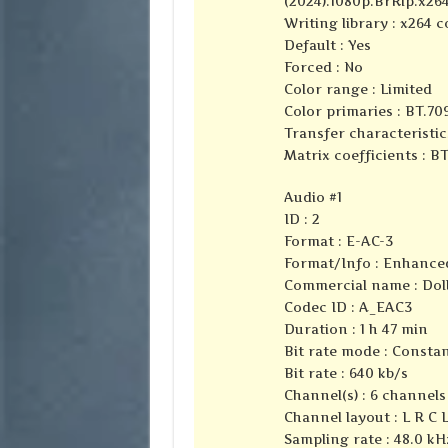
(2024).1080p.BrRip.x26
Writing library : x264 
Default : Yes
Forced : No
Color range : Limited
Color primaries : BT.70
Transfer characteristic
Matrix coefficients : B
Audio #1
ID : 2
Format : E-AC-3
Format/Info : Enhance
Commercial name : Dolb
Codec ID : A_EAC3
Duration : 1 h 47 min
Bit rate mode : Consta
Bit rate : 640 kb/s
Channel(s) : 6 channels
Channel layout : L R C 
Sampling rate : 48.0 kH