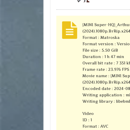
{MINI Super-HQ}_Arthur
(2024).1080p.BrRip.x2
Format : Matroska
Format version : Versio
File size : 5.50 GiB
Duration : 1 h 47 min
Overall bit rate : 7 351 k
Frame rate : 23.976 FPS
Movie name : {MINI Sup
(2024).1080p.BrRip.x26
Encoded date : 2024-08
Writing application : mk
Writing library : libebml
Video
ID : 1
Format : AVC