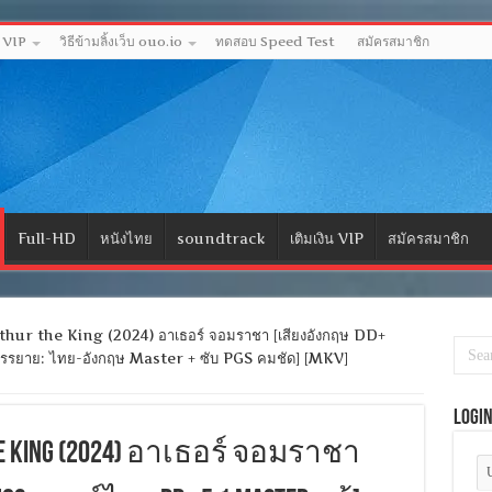
ด VIP
วิธีข้ามลิ้งเว็บ ouo.io
ทดสอบ Speed Test
สมัครสมาชิก
Full-HD
หนังไทย
soundtrack
เติมเงิน VIP
สมัครสมาชิก
hur the King (2024) อาเธอร์ จอมราชา [เสียงอังกฤษ DD+
บรรยาย: ไทย-อังกฤษ Master + ซับ PGS คมชัด] [MKV]
Logi
the King (2024) อาเธอร์ จอมราชา