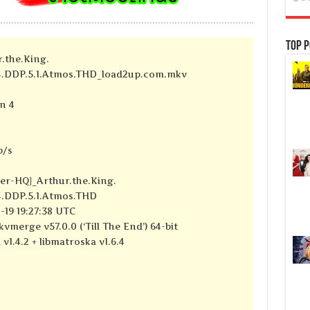
Top P
.the.King.
64.DDP.5.1.Atmos.THD_load2up.com.mkv
n 4
b/s
er-HQ}_Arthur.the.King.
4.DDP.5.1.Atmos.THD
-19 19:27:38 UTC
vmerge v57.0.0 (‘Till The End’) 64-bit
 v1.4.2 + libmatroska v1.6.4