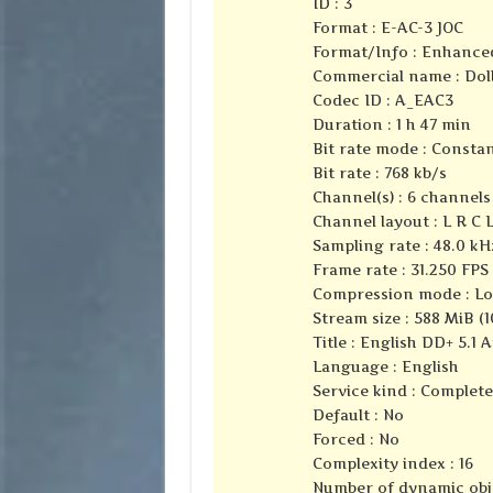
ID : 3
Format : E-AC-3 JOC
Format/Info : Enhanced
Commercial name : Dolb
Codec ID : A_EAC3
Duration : 1 h 47 min
Bit rate mode : Consta
Bit rate : 768 kb/s
Channel(s) : 6 channels
Channel layout : L R C 
Sampling rate : 48.0 kH
Frame rate : 31.250 FPS 
Compression mode : Lo
Stream size : 588 MiB (
Title : English DD+ 5.1 
Language : English
Service kind : Complet
Default : No
Forced : No
Complexity index : 16
Number of dynamic obje