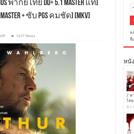
os พากย์ไทย DD+ 5.1 Master แท้]
ster + ซับ PGS คมชัด] [MKV]
ลง
VIP
1,677 Views
ลื
หนัง
/ พ
ไทย
6 