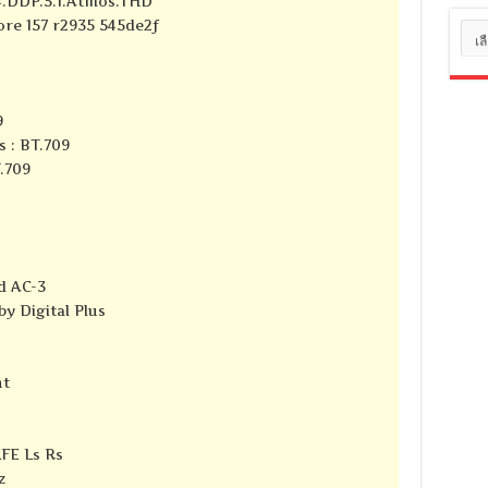
4.DDP.5.1.Atmos.THD
core 157 r2935 545de2f
หมว
หมู่
9
s : BT.709
T.709
d AC-3
y Digital Plus
nt
LFE Ls Rs
z