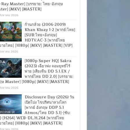
-Ray Master] [บรรยาย: ไทย-อังกฤษ
ter] [MKV] [MASTER]
สิงหาคม 2026
ก้านกล้วย (2006-2009)
Khan Kluay 1-2 [พากย์:ไทย]
[SUB:ไทย+อังกฤษ]
HDTV.AC-3 [พากย์ไทย
ยายไทย] [1080p] [MKV] [MASTER] [VIP]
สิงหาคม 2026
[1080p Super HQ] Sakra
(2023) เฉียวฟง จอมยุทธ์ไร้
พ่าย [เสียงจีน DD 5.1.EX /
พากย์ไทย DD 2.0] [บรรยาย:
กฤษ Master] [1080p] [MKV] [MASTER]
สิงหาคม 2026
Disclosure Day (2026) วัน
เปิดโปง ไขปริศนาลวงโลก
[พากย์ อังกฤษ DDP 5.1
Atmos/ไทย DD 5.1]-[ซับ:
]-[H264] WEB-DL.H.264 [พากย์ไทย
ยายไทย] [1080p] [MKV] [MASTER]
สิงหาคม 2026