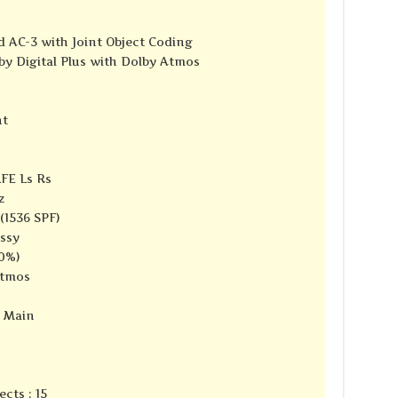
 AC-3 with Joint Object Coding
y Digital Plus with Dolby Atmos
nt
LFE Ls Rs
z
(1536 SPF)
ssy
10%)
Atmos
e Main
cts : 15