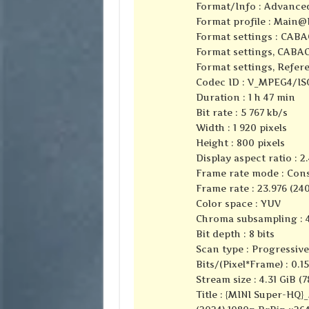
Format/Info : Advance
Format profile :
Main@L
Format settings : CABA
Format settings, CABAC
Format settings, Refere
Codec ID : V_MPEG4/I
Duration : 1 h 47 min
Bit rate : 5 767 kb/s
Width : 1 920 pixels
Height : 800 pixels
Display aspect ratio : 2.
Frame rate mode : Con
Frame rate : 23.976 (24
Color space : YUV
Chroma subsampling : 4
Bit depth : 8 bits
Scan type : Progressive
Bits/(Pixel*Frame) : 0.15
Stream size : 4.31 GiB (
Title : {MINI Super-HQ}