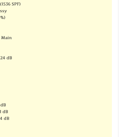
(1536 SPF)
ssy
9%)
e Main
-24 dB
 dB
1 dB
4 dB