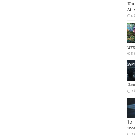
(2024)
Blu
อา
Mas
เธอ
6 
ร์
จอม
ราชา
[เสียง
อังกฤษ
DD+
บรร
5.1.Atmos
พากย์
5 
ไทย
DD+
5.1
Master
แท้]
[บรรยาย:
อัง
ไทย-
3 
อังกฤษ
Master
+
ซับ
PGS
คม
ชัด]
ไทย
[MKV]
บรร
[MASTER]
3 