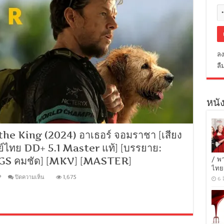
ลง
ลื
หนัง
he King (2024) อาเธอร์ จอมราชา [เสียง
์ไทย DD+ 5.1 Master แท้] [บรรยาย:
PGS คมชัด] [MKV] [MASTER]
/ พ
ไทย
บน
P
ปิดความเห็น
1,675
6 
[1080p
Super
HQ]
Arthur
the
King