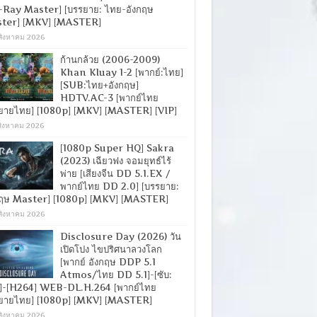
-Ray Master] [บรรยาย: ไทย-อังกฤษ
ter] [MKV] [MASTER]
สิงหาคม 2026
ก้านกล้วย (2006-2009)
Khan Kluay 1-2 [พากย์:ไทย]
[SUB:ไทย+อังกฤษ]
HDTV.AC-3 [พากย์ไทย
ยายไทย] [1080p] [MKV] [MASTER] [VIP]
สิงหาคม 2026
[1080p Super HQ] Sakra
(2023) เฉียวฟง จอมยุทธ์ไร้
พ่าย [เสียงจีน DD 5.1.EX /
พากย์ไทย DD 2.0] [บรรยาย:
กฤษ Master] [1080p] [MKV] [MASTER]
สิงหาคม 2026
Disclosure Day (2026) วัน
เปิดโปง ไขปริศนาลวงโลก
[พากย์ อังกฤษ DDP 5.1
Atmos/ไทย DD 5.1]-[ซับ:
]-[H264] WEB-DL.H.264 [พากย์ไทย
ยายไทย] [1080p] [MKV] [MASTER]
สิงหาคม 2026