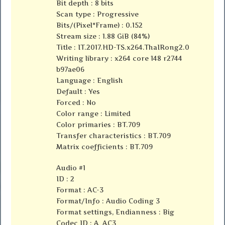
Bit depth : 8 bits
Scan type : Progressive
Bits/(Pixel*Frame) : 0.152
Stream size : 1.88 GiB (84%)
Title : IT.2017.HD-TS.x264.ThaIRong2.0
Writing library : x264 core 148 r2744
b97ae06
Language : English
Default : Yes
Forced : No
Color range : Limited
Color primaries : BT.709
Transfer characteristics : BT.709
Matrix coefficients : BT.709
Audio #1
ID : 2
Format : AC-3
Format/Info : Audio Coding 3
Format settings, Endianness : Big
Codec ID : A_AC3