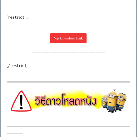
[restrict …]
|——————————————————————|
|——————————————————————|
[/restrict]