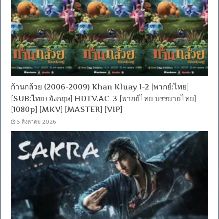
ก้านกล้วย (2006-2009) Khan Kluay 1-2 [พากย์:ไทย]
[SUB:ไทย+อังกฤษ] HDTV.AC-3 [พากย์ไทย บรรยายไทย]
[1080p] [MKV] [MASTER] [VIP]
5 สิงหาคม 2026