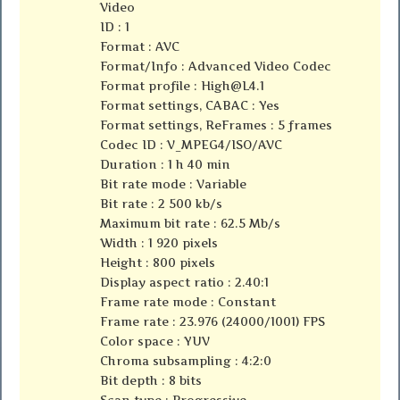
Video
ID : 1
Format : AVC
Format/Info : Advanced Video Codec
Format profile :
High@L4.1
Format settings, CABAC : Yes
Format settings, ReFrames : 5 frames
Codec ID : V_MPEG4/ISO/AVC
Duration : 1 h 40 min
Bit rate mode : Variable
Bit rate : 2 500 kb/s
Maximum bit rate : 62.5 Mb/s
Width : 1 920 pixels
Height : 800 pixels
Display aspect ratio : 2.40:1
Frame rate mode : Constant
Frame rate : 23.976 (24000/1001) FPS
Color space : YUV
Chroma subsampling : 4:2:0
Bit depth : 8 bits
Scan type : Progressive