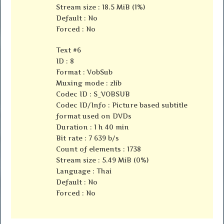
Stream size : 18.5 MiB (1%)
Default : No
Forced : No
Text #6
ID : 8
Format : VobSub
Muxing mode : zlib
Codec ID : S_VOBSUB
Codec ID/Info : Picture based subtitle
format used on DVDs
Duration : 1 h 40 min
Bit rate : 7 639 b/s
Count of elements : 1738
Stream size : 5.49 MiB (0%)
Language : Thai
Default : No
Forced : No