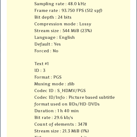
Sampling rate : 48.0 kHz
Frame rate : 93.750 FPS (512 spf)
Bit depth : 24 bits
Compression mode : Lossy
Stream size : 544 MiB (23%)
Language : English
Default : Yes
Forced : No
Text #1
ID : 3
Format : PGS
Muxing mode : zlib
Codec ID : S_HDMV/PGS
Codec ID/Info : Picture based subtitle
format used on BDs/HD-DVDs
Duration : 1 h 40 min
Bit rate : 29.6 kb/s
Count of elements : 3478
Stream size : 21.3 MiB (1%)