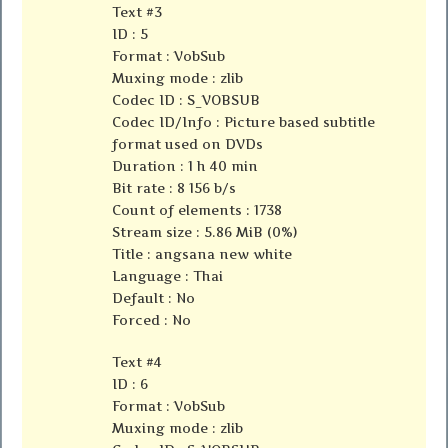
Text #3
ID : 5
Format : VobSub
Muxing mode : zlib
Codec ID : S_VOBSUB
Codec ID/Info : Picture based subtitle
format used on DVDs
Duration : 1 h 40 min
Bit rate : 8 156 b/s
Count of elements : 1738
Stream size : 5.86 MiB (0%)
Title : angsana new white
Language : Thai
Default : No
Forced : No
Text #4
ID : 6
Format : VobSub
Muxing mode : zlib