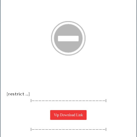
[restrict …]
|——————————————————————|
|——————————————————————|