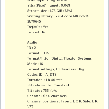
Bits/(Pixel*Frame) : 0.068
Stream size : 1.76 GiB (75%)
Writing library : x264 core 148 r2694
3b70645
Default : Yes
Forced : No
Audio
ID : 2
Format : DTS
Format/Info : Digital Theater Systems
Mode : 16
Format settings, Endianness : Big
Codec ID : A_DTS
Duration : 1 h 40 min
Bit rate mode : Constant
Bit rate : 755 kb/s
Channel(s) : 6 channels
Channel positions : Front: L C R, Side: L R,
LFE