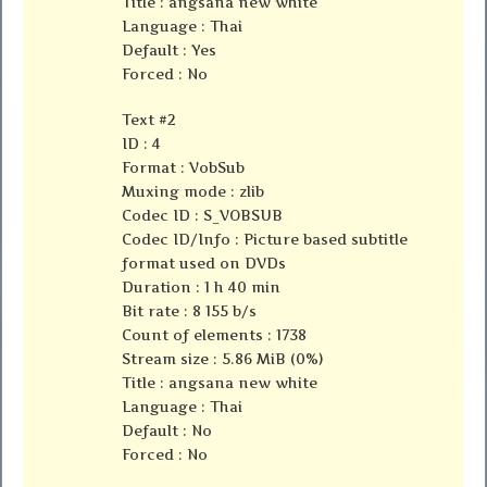
Title : angsana new white
Language : Thai
Default : Yes
Forced : No
Text #2
ID : 4
Format : VobSub
Muxing mode : zlib
Codec ID : S_VOBSUB
Codec ID/Info : Picture based subtitle
format used on DVDs
Duration : 1 h 40 min
Bit rate : 8 155 b/s
Count of elements : 1738
Stream size : 5.86 MiB (0%)
Title : angsana new white
Language : Thai
Default : No
Forced : No