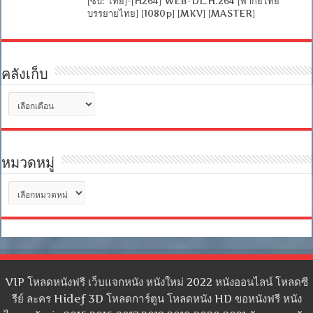
[ซับ: ไทย]-[H264] WEB-DL.H.264 [พากย์ไทย
บรรยายไทย] [1080p] [MKV] [MASTER]
คลังเก็บ
คลัง
เก็บ
หมวดหมู่
หมวด
หมู่
VIP โหลดหนังฟรี เว็บแจกหนัง หนังใหม่ 2022 หนังออนไลน์ โหลดซี
รีย์ ละคร Hidef 3D โหลดการ์ตูน โหลดหนัง HD ขอหนังฟรี หนัง