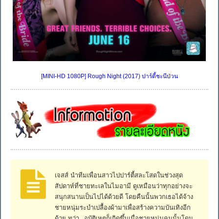
[MINI-HD 1080P] Rough Night (2017) ปาร์ตี้ชะนีป่วน
เจสส์ นำทีมเพื่อนสาวไปปาร์ตี้สละโสดในช่วงสุด
สัปดาห์ที่ชายทะเลในไมอามี ดูเหมือนว่าทุกอย่างจะ
สนุกสนานเป็นไปได้ด้วยดี โดยคืนนั้นพวกเธอได้จ้าง
ชายหนุ่มระบำเปลื้องผ้ามาเพื่อสร้างความบันเทิงอีก
ด้วย ทว่า…อุบัติเหตุก็เกิดขึ้นเมื่อชายหนุ่มคนนั้นโดน