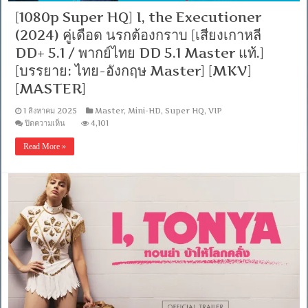
[1080p Super HQ] I, the Executioner
(2024) คู่เดือด นรกต้องกราบ [เสียงเกาหลี
DD+ 5.1 / พากย์ไทย DD 5.1 Master แท้.]
[บรรยาย: ไทย-อังกฤษ Master] [MKV]
[MASTER]
1 สิงหาคม 2025
Master
,
Mini-HD
,
Super HQ
,
VIP
บน
ปิดความเห็น
4,101
[1080p
Super
Read More »
HQ]
I,
the
Executioner
(2024)
คู่
เดือด
นรก
ต้อง
กราบ
[เสียง
เกาหลี
DD+
5.1
/