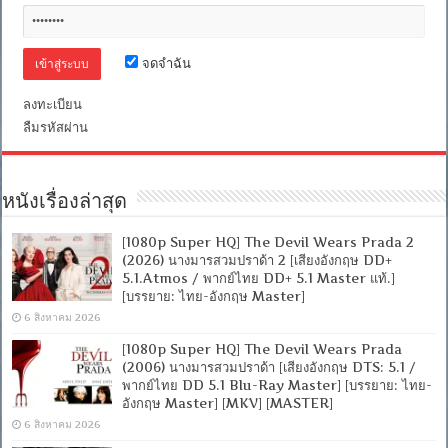
ป่า
ฮา
สุด
ติ่ง
จดจำฉัน
[พากย์
อังกฤษ
ลงทะเบียน
DTS]
ลืมรหัสผ่าน
[ซับ
ไทย
+
อังกฤษ]
[MKV]
หนังเรื่องล่าสุด
[ONE2UP]
[Filefenix]
[1080p Super HQ] The Devil Wears Prada 2
(2026) นางมารสวมปราด้า 2 [เสียงอังกฤษ DD+
5.1.Atmos / พากย์ไทย DD+ 5.1 Master แท้.]
[บรรยาย: ไทย-อังกฤษ Master]
6 สิงหาคม 2026
[1080p Super HQ] The Devil Wears Prada
(2006) นางมารสวมปราด้า [เสียงอังกฤษ DTS: 5.1 /
พากย์ไทย DD 5.1 Blu-Ray Master] [บรรยาย: ไทย-
อังกฤษ Master] [MKV] [MASTER]
6 สิงหาคม 2026