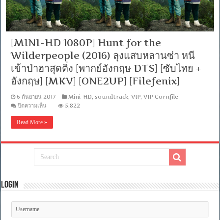
[MINI-HD 1080P] Hunt for the
Wilderpeople (2016) ลุงแสบหลานซ่า หนี
เข้าป่าฮาสุดติ่ง [พากย์อังกฤษ DTS] [ซับไทย +
อังกฤษ] [MKV] [ONE2UP] [Filefenix]
6 กันยายน 2017
Mini-HD
,
soundtrack
,
VIP
,
VIP Cornfile
บน
ปิดความเห็น
5,822
[MINI-
HD
Read More »
1080P]
Hunt
for
the
Wilderpeople
(2016)
ลุง
แสบ
Login
หลาน
ซ่า
หนี
เข้า