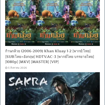
ก้านกล้วย (2006-2009) Khan Kluay 1-2 [พากย์:ไทย]
[SUB:ไทย+อังกฤษ] HDTV.AC-3 [พากย์ไทย บรรยายไทย]
[1080p] [MKV] [MASTER] [VIP]
5 สิงหาคม 2026