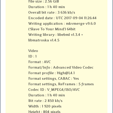
File size : 2.56 GiB
Duration : 1 h 40 min
Overall bit rate : 3 636 kb/s
Encoded date : UTC 2017-09-04 11:26:44
Writing application : mkvmerge v9.6.0
(‘Slave To Your Mind’) 64bit
Writing library : libebml v1.3.4 +
libmatroska v1.4.5
Video
ID : 1
Format : AVC
Format/Info : Advanced Video Codec
Format profile :
High@L4.1
Format settings, CABAC : Yes
Format settings, ReFrames : 5 frames
Codec ID : V_MPEG4/ISO/AVC
Duration : 1 h 40 min
Bit rate : 2 850 kb/s
Width : 1 920 pixels
Height : 804 pixels