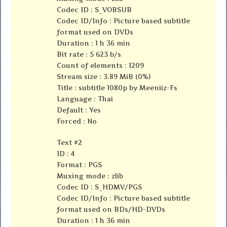
Codec ID : S_VOBSUB
Codec ID/Info : Picture based subtitle
format used on DVDs
Duration : 1 h 36 min
Bit rate : 5 623 b/s
Count of elements : 1209
Stream size : 3.89 MiB (0%)
Title : subtitle 1080p by Meeniiz-Fs
Language : Thai
Default : Yes
Forced : No
Text #2
ID : 4
Format : PGS
Muxing mode : zlib
Codec ID : S_HDMV/PGS
Codec ID/Info : Picture based subtitle
format used on BDs/HD-DVDs
Duration : 1 h 36 min