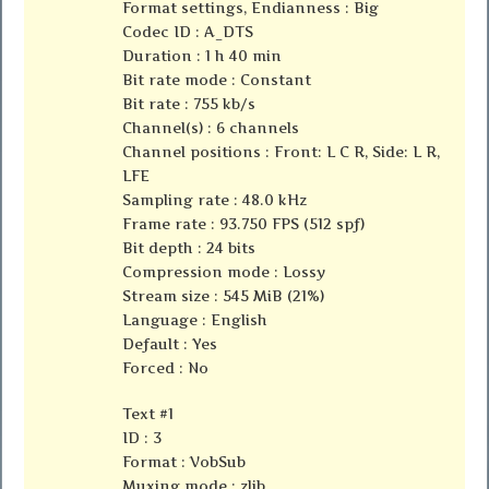
Format settings, Endianness : Big
Codec ID : A_DTS
Duration : 1 h 40 min
Bit rate mode : Constant
Bit rate : 755 kb/s
Channel(s) : 6 channels
Channel positions : Front: L C R, Side: L R,
LFE
Sampling rate : 48.0 kHz
Frame rate : 93.750 FPS (512 spf)
Bit depth : 24 bits
Compression mode : Lossy
Stream size : 545 MiB (21%)
Language : English
Default : Yes
Forced : No
Text #1
ID : 3
Format : VobSub
Muxing mode : zlib