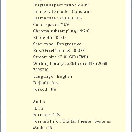
Display aspect ratio : 2.40:1
Frame rate mode : Constant
Frame rate : 24.000 FPS
Color space : YUV
Chroma subsampling : 4:2:0
Bit depth : 8 bits
Scan type : Progressive
Bits/(Pixel*Frame) : 0.077
Stream size : 2.01 GiB (78%)
Writing library : x264 core 148 r2638
7599210
Language : English
Default : Yes
Forced : No
Audio
ID : 2
Format : DTS
Format/Info : Digital Theater Systems
Mode : 16