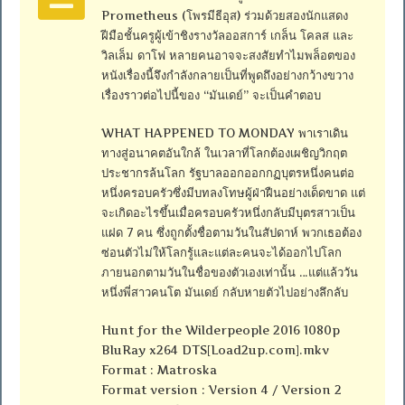
Prometheus (โพรมีธีอุส) ร่วมด้วยสองนักแสดง
ฝีมือชั้นครูผู้เข้าชิงรางวัลออสการ์ เกล็น โคลส และ
วิลเล็ม ดาโฟ หลายคนอาจจะสงสัยทำไมพล็อตของ
หนังเรื่องนี้จึงกำลังกลายเป็นที่พูดถึงอย่างกว้างขวาง
เรื่องราวต่อไปนี้ของ “มันเดย์” จะเป็นคำตอบ
WHAT HAPPENED TO MONDAY พาเราเดิน
ทางสู่อนาคตอันใกล้ ในเวลาที่โลกต้องเผชิญวิกฤต
ประชากรล้นโลก รัฐบาลออกออกกฏบุตรหนึ่งคนต่อ
หนึ่งครอบครัวซึ่งมีบทลงโทษผู้ฝ่าฝืนอย่างเด็ดขาด แต่
จะเกิดอะไรขึ้นเมื่อครอบครัวหนึ่งกลับมีบุตรสาวเป็น
แฝด 7 คน ซึ่งถูกตั้งชื่อตามวันในสัปดาห์ พวกเธอต้อง
ซ่อนตัวไม่ให้โลกรู้และแต่ละคนจะได้ออกไปโลก
ภายนอกตามวันในชื่อของตัวเองเท่านั้น …แต่แล้ววัน
หนึ่งพี่สาวคนโต มันเดย์ กลับหายตัวไปอย่างลึกลับ
Hunt for the Wilderpeople 2016 1080p
BluRay x264 DTS[Load2up.com].mkv
Format : Matroska
Format version : Version 4 / Version 2