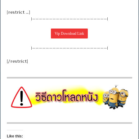
[restrict …]
|——————————————————————|
|——————————————————————|
[/restrict]
Like this: