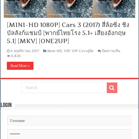
[MINI-HD 1080P] Cars 3 (2017) สี่ล้อซิ่ง ชิง
บัลลังก์แชมป์ [พากย์ไทยโรง 5.1+ เสียงอังกฤษ
5.1] [MKV] [ONE2UP]
บน
6 พฤศจิกายน 2017
Mini-HD
,
VIP
,
VIP Cornfile
ปิดความเห็น
[MINI-
6,826
HD
1080P]
Read More »
Cars
3
(2017)
สี่
ล้อ
ซิ่ง
ชิง
Login
บัลลังก์
แชมป์
[พากย์
ไทย
โรง
5.1+
เสียง