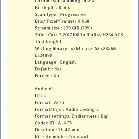
Chroma subsampling : 4:2:0
Bit depth : 8 bits
Scan type : Progressive
Bits/(Pixel*Frame) : 0.068
Stream size : 1.79 GiB (79%)
Title : Cars.3.2017.1080p.BluRay.H264.AC3-
ThaiRong5.1
Writing library : x264 core 152 r2851M
ba24899
Language : English
Default : Yes
Forced : No
Audio #1
ID : 2
Format : AC-3
Format/Info : Audio Coding 3
Format settings, Endianness : Big
Codec ID : A_AC3
Duration : 1 h 42 min
Bit rate mode : Constant