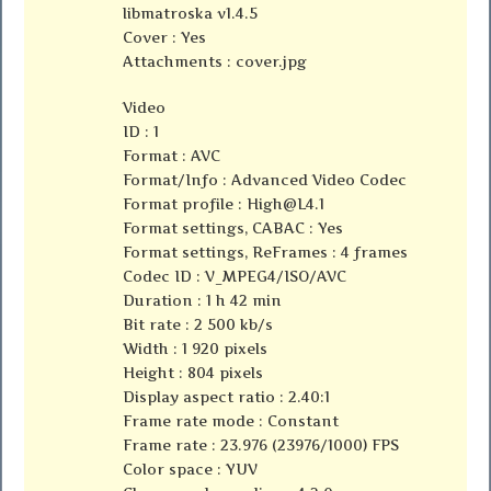
libmatroska v1.4.5
Cover : Yes
Attachments : cover.jpg
Video
ID : 1
Format : AVC
Format/Info : Advanced Video Codec
Format profile :
High@L4.1
Format settings, CABAC : Yes
Format settings, ReFrames : 4 frames
Codec ID : V_MPEG4/ISO/AVC
Duration : 1 h 42 min
Bit rate : 2 500 kb/s
Width : 1 920 pixels
Height : 804 pixels
Display aspect ratio : 2.40:1
Frame rate mode : Constant
Frame rate : 23.976 (23976/1000) FPS
Color space : YUV