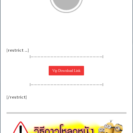
[restrict …]
|——————————————————————|
|——————————————————————|
[/restrict]