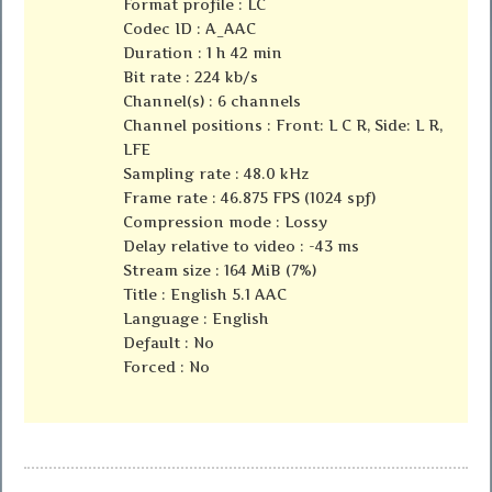
Format profile : LC
Codec ID : A_AAC
Duration : 1 h 42 min
Bit rate : 224 kb/s
Channel(s) : 6 channels
Channel positions : Front: L C R, Side: L R,
LFE
Sampling rate : 48.0 kHz
Frame rate : 46.875 FPS (1024 spf)
Compression mode : Lossy
Delay relative to video : -43 ms
Stream size : 164 MiB (7%)
Title : English 5.1 AAC
Language : English
Default : No
Forced : No