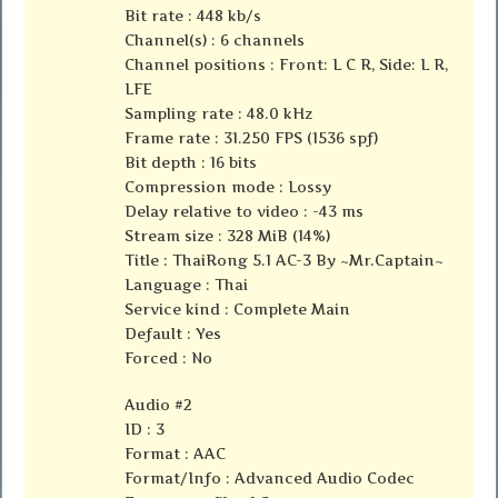
Bit rate : 448 kb/s
Channel(s) : 6 channels
Channel positions : Front: L C R, Side: L R,
LFE
Sampling rate : 48.0 kHz
Frame rate : 31.250 FPS (1536 spf)
Bit depth : 16 bits
Compression mode : Lossy
Delay relative to video : -43 ms
Stream size : 328 MiB (14%)
Title : ThaiRong 5.1 AC-3 By ~Mr.Captain~
Language : Thai
Service kind : Complete Main
Default : Yes
Forced : No
Audio #2
ID : 3
Format : AAC
Format/Info : Advanced Audio Codec