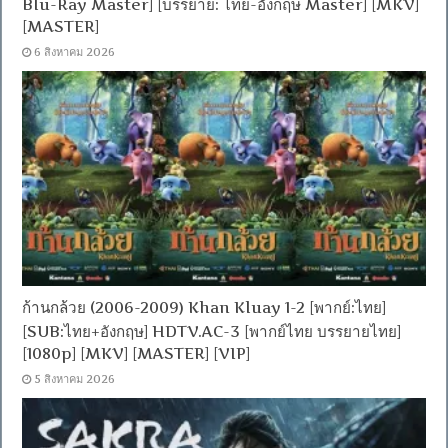
Blu-Ray Master] [บรรยาย: ไทย-อังกฤษ Master] [MKV]
[MASTER]
6 สิงหาคม 2026
ก้านกล้วย (2006-2009) Khan Kluay 1-2 [พากย์:ไทย]
[SUB:ไทย+อังกฤษ] HDTV.AC-3 [พากย์ไทย บรรยายไทย]
[1080p] [MKV] [MASTER] [VIP]
5 สิงหาคม 2026