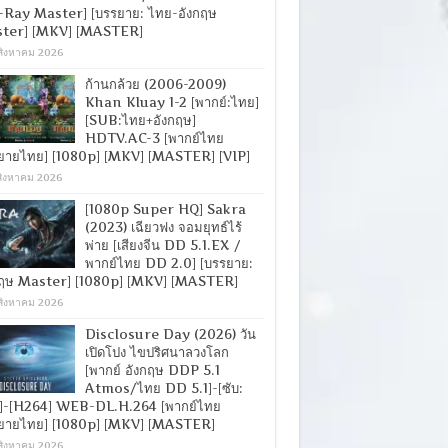
-Ray Master] [บรรยาย: ไทย-อังกฤษ
ter] [MKV] [MASTER]
สิงหาคม 2026
ก้านกล้วย (2006-2009)
Khan Kluay 1-2 [พากย์:ไทย]
[SUB:ไทย+อังกฤษ]
HDTV.AC-3 [พากย์ไทย
ยายไทย] [1080p] [MKV] [MASTER] [VIP]
สิงหาคม 2026
[1080p Super HQ] Sakra
(2023) เฉียวฟง จอมยุทธ์ไร้
พ่าย [เสียงจีน DD 5.1.EX /
พากย์ไทย DD 2.0] [บรรยาย:
กฤษ Master] [1080p] [MKV] [MASTER]
สิงหาคม 2026
Disclosure Day (2026) วัน
เปิดโปง ไขปริศนาลวงโลก
[พากย์ อังกฤษ DDP 5.1
Atmos/ไทย DD 5.1]-[ซับ:
]-[H264] WEB-DL.H.264 [พากย์ไทย
ยายไทย] [1080p] [MKV] [MASTER]
สิงหาคม 2026