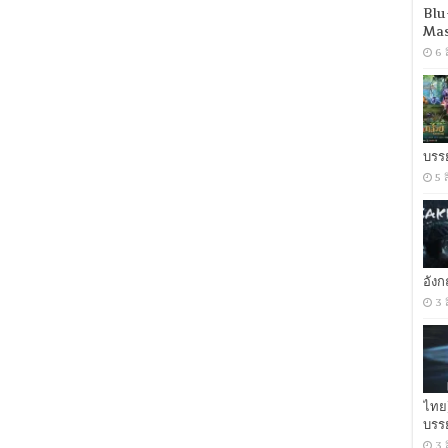
(2017)
Blu
คอล
Mas
มี
6 
บาย
ยัวร์
เนม
[พากย์
อังกฤษ
DTS]
บรร
[ซับ
5 
ไทย
+
อังกฤษ]
[MKV]
[ONE2UP]
อัง
3 
ไทย
บรร
3 