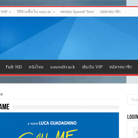
ด VIP
วิธีข้ามลิ้งเว็บ ouo.io
ทดสอบ Speed Test
สมัครสมาชิก
Full-HD
หนังไทย
soundtrack
เติมเงิน VIP
สมัครสมาชิก
me
Name
Logi