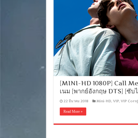
[MINI-HD 1080P] Call Me b
เนม [พากย์อังกฤษ DTS] [ซั
22 มีนาคม 2018
Mini-HD
,
VIP
,
VIP Cornf
Read More »