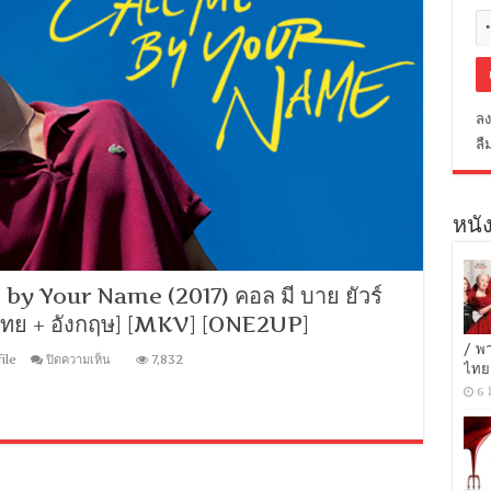
ลง
ลื
หนัง
y Your Name (2017) คอล มี บาย ยัวร์
บไทย + อังกฤษ] [MKV] [ONE2UP]
/ พ
บน
ile
ปิดความเห็น
7,832
ไทย
[MINI-
HD
6 
1080P]
Call
Me
by
Your
Name