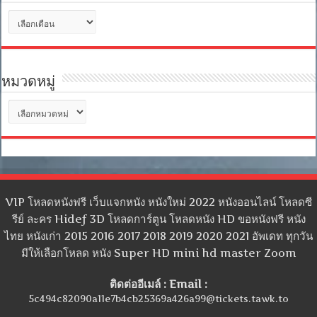
คลัง
เก็บ
หมวดหมู่
หมวด
หมู่
VIP โหลดหนังฟรี เว็บแจกหนัง หนังใหม่ 2022 หนังออนไลน์ โหลดซี
รีย์ ละคร Hidef 3D โหลดการ์ตูน โหลดหนัง HD ขอหนังฟรี หนัง
ไทย หนังเก่า 2015 2016 2017 2018 2019 2020 2021 อัพเดท ทุกวัน
มีให้เลือกโหลด หนัง Super HD mini hd master Zoom
ติดต่ออีเมล์ : Email :
5c494c82090a11e7b4cb25369a426a99@tickets.tawk.to