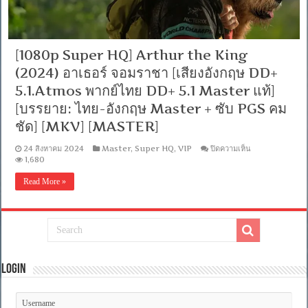
[1080p Super HQ] Arthur the King
(2024) อาเธอร์ จอมราชา [เสียงอังกฤษ DD+
5.1.Atmos พากย์ไทย DD+ 5.1 Master แท้]
[บรรยาย: ไทย-อังกฤษ Master + ซับ PGS คม
ชัด] [MKV] [MASTER]
บน
24 สิงหาคม 2024
Master
,
Super HQ
,
VIP
ปิดความเห็น
[1080p
1,680
Super
HQ]
Read More »
Arthur
the
King
(2024)
อา
เธอ
ร์
จอม
Login
ราชา
[เสียง
อังกฤษ