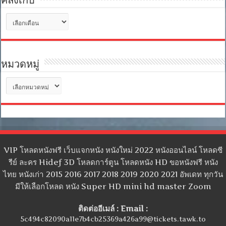
คลังเก็บ
คลัง
เก็บ
หมวดหมู่
หมวด
หมู่
VIP โหลดหนังฟรี เว็บแจกหนัง หนังใหม่ 2022 หนังออนไลน์ โหลดซี
รีย์ ละคร Hidef 3D โหลดการ์ตูน โหลดหนัง HD ขอหนังฟรี หนัง
ไทย หนังเก่า 2015 2016 2017 2018 2019 2020 2021 อัพเดท ทุกวัน
มีให้เลือกโหลด หนัง Super HD mini hd master Zoom
ติดต่ออีเมล์ : Email :
5c494c82090a11e7b4cb25369a426a99@tickets.tawk.to