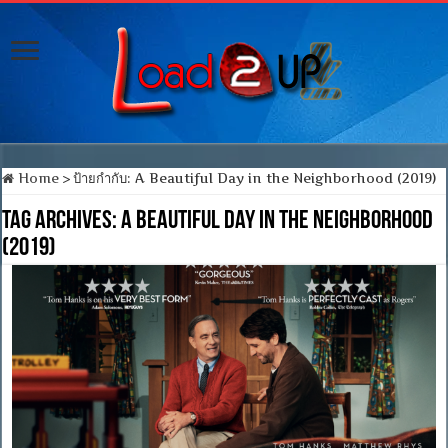
Home
>
ป้ายกำกับ:
A Beautiful Day in the Neighborhood (2019)
Tag Archives:
A Beautiful Day in the Neighborhood
(2019)