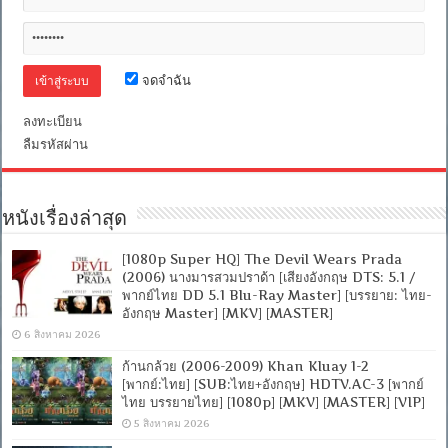
สวย
[พากย์
ไทย
มาสเตอร์
จดจำฉัน
+
เสียง
อังกฤษ
ลงทะเบียน
DTS]
ลืมรหัสผ่าน
[บรรยาย
ไทย
+
อังกฤษ]
หนังเรื่องล่าสุด
[เสียง
ไทย
Master
[1080p Super HQ] The Devil Wears Prada
ซับ
(2006) นางมารสวมปราด้า [เสียงอังกฤษ DTS: 5.1 /
ไทย
พากย์ไทย DD 5.1 Blu-Ray Master] [บรรยาย: ไทย-
Master
อังกฤษ Master] [MKV] [MASTER]
Blu-
Ray
6 สิงหาคม 2026
+ซับ
PGS
ก้านกล้วย (2006-2009) Khan Kluay 1-2
คม
[พากย์:ไทย] [SUB:ไทย+อังกฤษ] HDTV.AC-3 [พากย์
ชัด]
ไทย บรรยายไทย] [1080p] [MKV] [MASTER] [VIP]
[MASTER]
5 สิงหาคม 2026
[MKV]