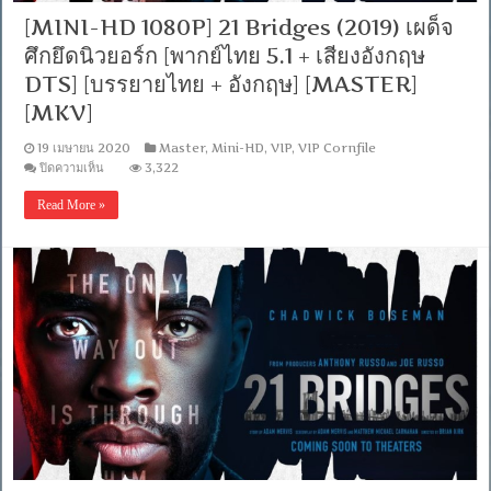
[MINI-HD 1080P] 21 Bridges (2019) เผด็จ
ศึกยึดนิวยอร์ก [พากย์ไทย 5.1 + เสียงอังกฤษ
DTS] [บรรยายไทย + อังกฤษ] [MASTER]
[MKV]
19 เมษายน 2020
Master
,
Mini-HD
,
VIP
,
VIP Cornfile
บน
ปิดความเห็น
3,322
[MINI-
HD
Read More »
1080P]
21
Bridges
(2019)
เผด็จ
ศึก
ยึด
นิวยอร์ก
[พากย์
ไทย
5.1
+
เสียง
อังกฤษ
DTS]
[บรรยาย