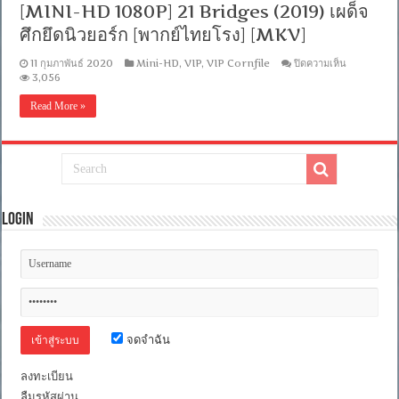
[MINI-HD 1080P] 21 Bridges (2019) เผด็จ
ไทย
+
ศึกยึดนิวยอร์ก [พากย์ไทยโรง] [MKV]
อังกฤษ]
[MASTER]
บน
11 กุมภาพันธ์ 2020
Mini-HD
,
VIP
,
VIP Cornfile
ปิดความเห็น
[MKV]
[MINI-
3,056
HD
1080P]
Read More »
21
Bridges
(2019)
เผด็จ
ศึก
ยึด
นิวยอร์ก
Login
[พากย์
ไทย
โรง]
[MKV]
จดจำฉัน
ลงทะเบียน
ลืมรหัสผ่าน