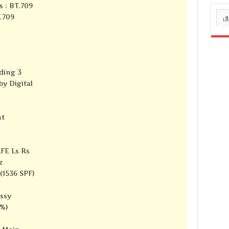
s : BT.709
หมว
T.709
หมู่
ding 3
y Digital
nt
LFE Ls Rs
z
(1536 SPF)
ssy
8%)