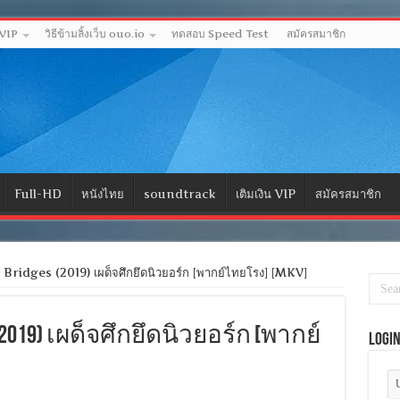
 VIP
วิธีข้ามลิ้งเว็บ ouo.io
ทดสอบ Speed Test
สมัครสมาชิก
Full-HD
หนังไทย
soundtrack
เติมเงิน VIP
สมัครสมาชิก
ridges (2019) เผด็จศึกยึดนิวยอร์ก [พากย์ไทยโรง] [MKV]
es (2019) เผด็จศึกยึดนิวยอร์ก [พากย์
Logi