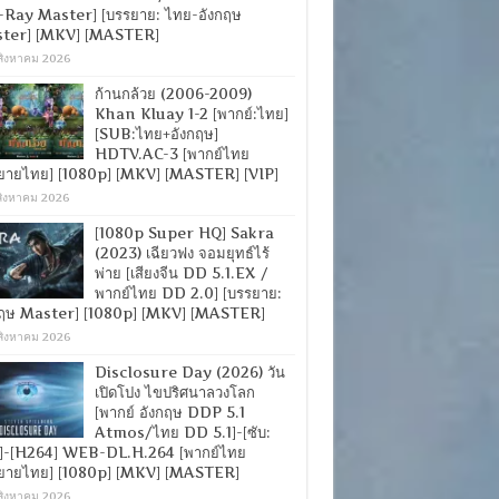
-Ray Master] [บรรยาย: ไทย-อังกฤษ
ter] [MKV] [MASTER]
สิงหาคม 2026
ก้านกล้วย (2006-2009)
Khan Kluay 1-2 [พากย์:ไทย]
[SUB:ไทย+อังกฤษ]
HDTV.AC-3 [พากย์ไทย
ยายไทย] [1080p] [MKV] [MASTER] [VIP]
สิงหาคม 2026
[1080p Super HQ] Sakra
(2023) เฉียวฟง จอมยุทธ์ไร้
พ่าย [เสียงจีน DD 5.1.EX /
พากย์ไทย DD 2.0] [บรรยาย:
กฤษ Master] [1080p] [MKV] [MASTER]
สิงหาคม 2026
Disclosure Day (2026) วัน
เปิดโปง ไขปริศนาลวงโลก
[พากย์ อังกฤษ DDP 5.1
Atmos/ไทย DD 5.1]-[ซับ:
]-[H264] WEB-DL.H.264 [พากย์ไทย
ยายไทย] [1080p] [MKV] [MASTER]
สิงหาคม 2026