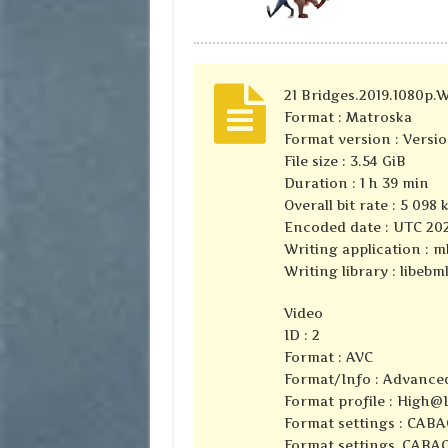
21 Bridges.2019.1080p
Format : Matroska
Format version : Versio
File size : 3.54 GiB
Duration : 1 h 39 min
Overall bit rate : 5 098 
Encoded date : UTC 202
Writing application : m
Writing library : libebml
Video
ID : 2
Format : AVC
Format/Info : Advance
Format profile : High@
Format settings : CABA
Format settings, CABAC