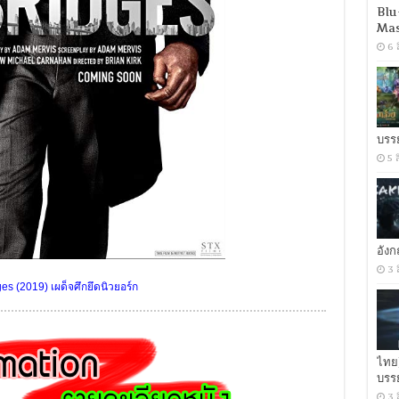
Blu
Mas
6 
บรร
5 
อัง
3 
es (2019) เผด็จศึกยึดนิวยอร์ก
ไทย
บรร
3 