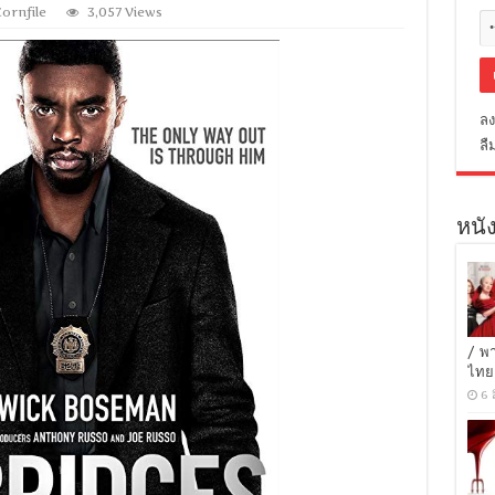
Cornfile
3,057 Views
ลง
ลื
หนัง
/ พ
ไทย
6 