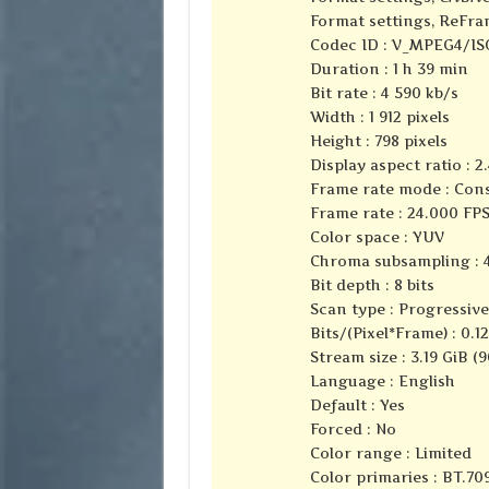
Format settings, ReFra
Codec ID : V_MPEG4/I
Duration : 1 h 39 min
Bit rate : 4 590 kb/s
Width : 1 912 pixels
Height : 798 pixels
Display aspect ratio : 2.
Frame rate mode : Con
Frame rate : 24.000 FP
Color space : YUV
Chroma subsampling : 4
Bit depth : 8 bits
Scan type : Progressive
Bits/(Pixel*Frame) : 0.1
Stream size : 3.19 GiB (
Language : English
Default : Yes
Forced : No
Color range : Limited
Color primaries : BT.70