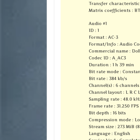
Transfer characteristic
Matrix coefficients : B
Audio #1
ID : 1
Format : AC-3
Format/Info : Audio Co
Commercial name : Dolb
Codec ID : A_AC3
Duration : 1 h 39 min
Bit rate mode : Consta
Bit rate : 384 kb/s
Channel(s) : 6 channels
Channel layout : L R C 
Sampling rate : 48.0 kH
Frame rate : 31.250 FPS 
Bit depth : 16 bits
Compression mode : Lo
Stream size : 273 MiB (
Language : English