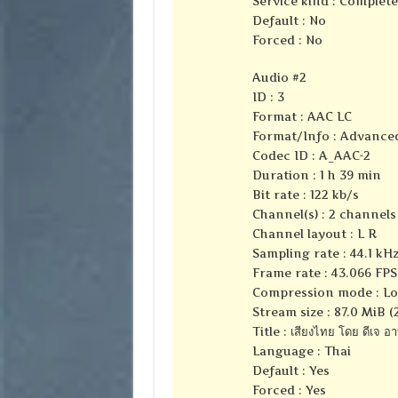
Service kind : Complet
Default : No
Forced : No
Audio #2
ID : 3
Format : AAC LC
Format/Info : Advance
Codec ID : A_AAC-2
Duration : 1 h 39 min
Bit rate : 122 kb/s
Channel(s) : 2 channels
Channel layout : L R
Sampling rate : 44.1 kH
Frame rate : 43.066 FPS
Compression mode : Lo
Stream size : 87.0 MiB (
Title : เสียงไทย โดย ดีเจ อ
Language : Thai
Default : Yes
Forced : Yes