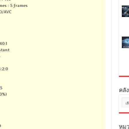
mes : 5 frames
SO/AVC
40:1
stant
S
:2:0
25
คลัง
90%)
คลัง
เก็บ
9
หมว