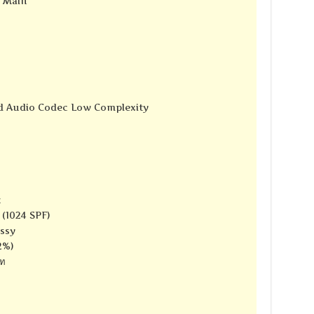
e Main
d Audio Codec Low Complexity
z
 (1024 SPF)
ssy
2%)
าท