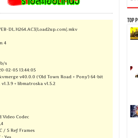
Top P
.WEB-DL.H264.AC3[Load2up.com].mkv
n 4
kb/s
0-02-05 13:44:05
kvmerge v40.0.0 (‘Old Town Road + Pony’) 64-bit
 v1.3.9 + libmatroska v1.5.2
d Video Codec
L4
C / 5 Ref Frames
 : Yes