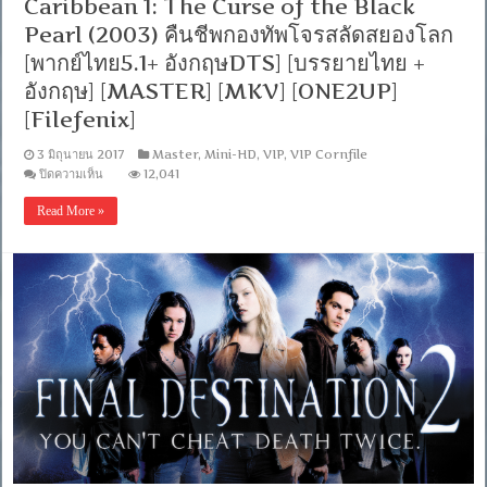
Caribbean 1: The Curse of the Black
+
อังกฤษ
Pearl (2003) คืนชีพกองทัพโจรสลัดสยองโลก
DTS]
[SubThai+Eng]
[พากย์ไทย5.1+ อังกฤษDTS] [บรรยายไทย +
[MASTER]
อังกฤษ] [MASTER] [MKV] [ONE2UP]
[MKV]
[ONE2UP]
[Filefenix]
3 มิถุนายน 2017
Master
,
Mini-HD
,
VIP
,
VIP Cornfile
บน
ปิดความเห็น
12,041
[MINI-
HD
Read More »
1080P]
Pirates
of
the
Caribbean
1:
The
Curse
of
the
Black
Pearl
(2003)
คืนชีพ
กองทัพ
โจร
สลัด