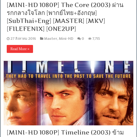
[MINI-HD 1080P] The Core (2003) ผ่าน
รกกลางใจโลก [พากย์ไทย+อังกฤษ]
[SubThai+Eng] [MASTER] [MKV]
[FILEFENIX] [ONE2UP]
27 สิงหาคม 2016
Master
,
Mini-HD
0
7,715
Read More »
[MINI-HD 1080P] Timeline (2003) ข้าม