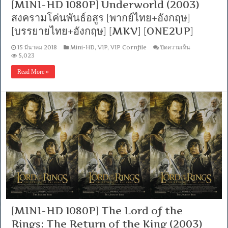
[MINI-HD 1080P] Underworld (2003)
ซับ
PGS
สงครามโค่นพันธ์อสูร [พากย์ไทย+อังกฤษ]
คม
[บรรยายไทย+อังกฤษ] [MKV] [ONE2UP]
ชัด]
[MASTER]
[MKV]
บน
15 มีนาคม 2018
Mini-HD
,
VIP
,
VIP Cornfile
ปิดความเห็น
[MINI-
5,023
HD
1080P]
Read More »
Underworld
(2003)
สงคราม
โค่น
พันธ์
อสูร
[พากย์
ไทย+อังกฤษ]
[บรรยาย
ไทย+อังกฤษ]
[MKV]
[ONE2UP]
[MINI-HD 1080P] The Lord of the
Rings: The Return of the King (2003)