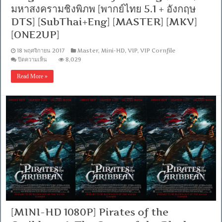
มหาสงครามชิงพิภพ [พากย์ไทย 5.1 + อังกฤษ
DTS] [SubThai+Eng] [MASTER] [MKV]
[ONE2UP]
18 พฤศจิกายน 2017
Master
,
Mini-HD
,
VIP
,
VIP Cornfile
บน
ปิดความเห็น
8,029
[MINI-
HD
Read More »
1080P]
The
Lord
of
the
Rings:
The
Return
of
the
King
(2003)
มหา
สงคราม
ชิง
พิภพ
[พากย์
[MINI-HD 1080P] Pirates of the
ไทย
5.1