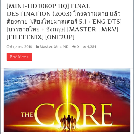
สยอง
[MINI-HD 1080P HQ] FINAL
โลก
DESTINATION (2003) โกงความตาย แล้ว
[พากย์
ไทย5.1+
ต้องตาย [เสียงไทยมาสเตอร์ 5.1 + ENG DTS]
อังกฤษDTS]
[บรรยายไทย + อังกฤษ] [MASTER] [MKV]
[บรรยาย
[FILEFENIX] [ONE2UP]
ไทย
+
อังกฤษ]
6 ตุลาคม 2016
Master
,
Mini-HD
0
4,284
[MASTER]
[MKV]
Read More »
[ONE2UP]
[Filefenix]