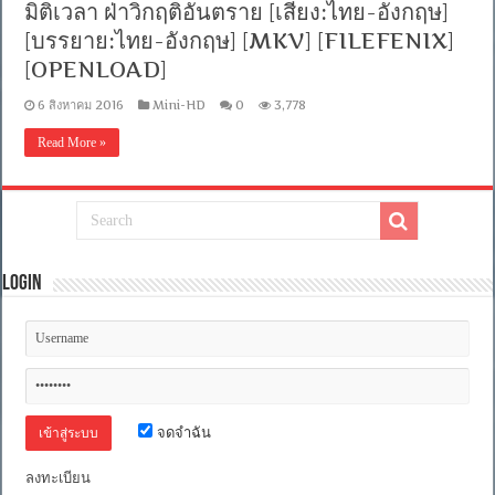
มิติเวลา ฝ่าวิกฤติอันตราย [เสียง:ไทย-อังกฤษ]
[บรรยาย:ไทย-อังกฤษ] [MKV] [FILEFENIX]
[OPENLOAD]
6 สิงหาคม 2016
Mini-HD
0
3,778
Read More »
Login
จดจำฉัน
ลงทะเบียน