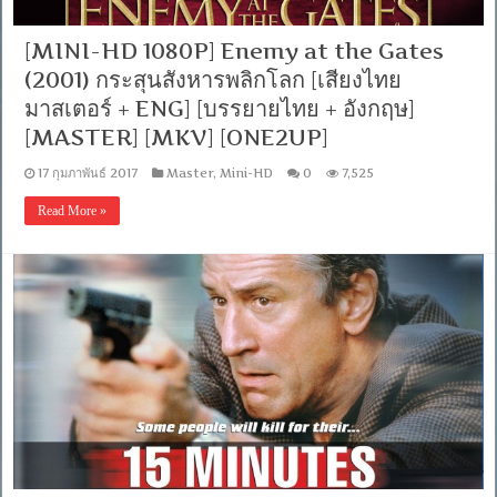
ครอง
พิภพ
[พากย์
[MINI-HD 1080P] Enemy at the Gates
ไทย5.1+อังกฤษDTS]
(2001) กระสุนสังหารพลิกโลก [เสียงไทย
[SubThai+Eng]
[MASTER]
มาสเตอร์ + ENG] [บรรยายไทย + อังกฤษ]
[MKV]
[ONE2UP]
[MASTER] [MKV] [ONE2UP]
17 กุมภาพันธ์ 2017
Master
,
Mini-HD
0
7,525
Read More »