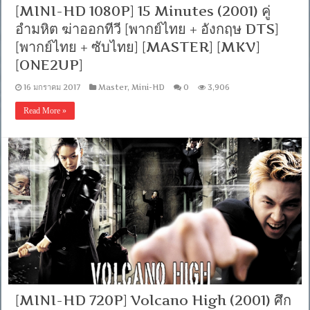
[MINI-HD 1080P] 15 Minutes (2001) คู่
อำมหิต ฆ่าออกทีวี [พากย์ไทย + อังกฤษ DTS]
[พากย์ไทย + ซับไทย] [MASTER] [MKV]
[ONE2UP]
16 มกราคม 2017
Master
,
Mini-HD
0
3,906
Read More »
[MINI-HD 720P] Volcano High (2001) ศึก