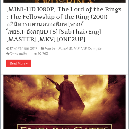
[MINI-HD 1080P] The Lord of the Rings
: The Fellowship of the Ring (2001)
อภินิหารแหวนครองพิภพ [พากย์
ไทย5.1+อังกฤษDTS] [SubThai+Eng]
[MASTER] [MKV] [ONE2UP]
17 พฤศจิกายน 2017
Master
,
Mini-HD
,
VIP
,
VIP Cornfile
บน
ปิดความเห็น
10,763
[MINI-
HD
Read More »
1080P]
The
Lord
of
the
Rings
:
The
Fellowship
of
the
Ring
(2001)
อภินิหาร
แหวน