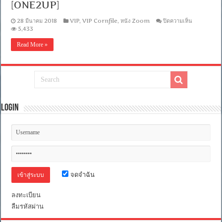
[ONE2UP]
บน
28 มีนาคม 2018
VIP
,
VIP Cornfile
,
หนัง Zoom
ปิดความเห็น
5,433
[ซูด
ชัดV.2
Read More »
720p]
12
Strong
(2018)
12
ตาย
ไม่
เป็น
Login
[พากย์
ไทย
โรง
5.1
+
อังกฤษ]
[MKV]
[ONE2UP]
จดจำฉัน
ลงทะเบียน
ลืมรหัสผ่าน