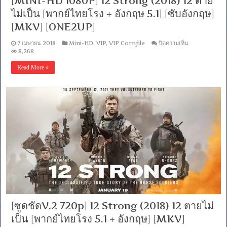
[MINI-HD 1080P] 12 Strong (2018) 12 ตาย
อังกฤษ]
ไม่เป็น [พากย์ไทยโรง + อังกฤษ 5.1] [ซับอังกฤษ]
[MASTER]
[MKV]
[MKV] [ONE2UP]
[ONE2UP]
บน
7 เมษายน 2018
Mini-HD
,
VIP
,
VIP Cornfile
ปิดความเห็น
[MINI-
8,268
HD
1080P]
Read More »
12
Strong
(2018)
12
ตาย
ไม่
เป็น
[พากย์
ไทย
โรง
+
อังกฤษ
5.1]
[ซับ
อังกฤษ]
[MKV]
[ซูดชัดV.2 720p] 12 Strong (2018) 12 ตายไม่
[ONE2UP]
เป็น [พากย์ไทยโรง 5.1 + อังกฤษ] [MKV]