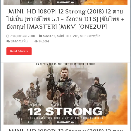
[MINI-HD 1080P] 12 Strong (2018) 12 ตาย
ไม่เป็น [พากย์ไทย 5.1 + อังกฤษ DTS] [ซับไทย +
อังกฤษ] [MASTER] [MKV] [ONE2UP]
7 พฤษภาคม 2018
Master
,
Mini-HD
,
VIP
,
VIP Cornfile
บน
ปิดความเห็น
14,604
[MINI-
HD
Read More »
1080P]
12
Strong
(2018)
12
ตาย
ไม่
เป็น
[พากย์
ไทย
5.1
+
อังกฤษ
DTS]
[ซับ
ไทย
+