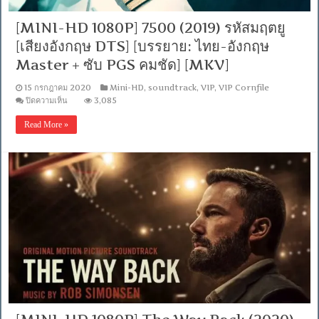
[MINI-HD 1080P] 7500 (2019) รหัสมฤตยู
[เสียงอังกฤษ DTS] [บรรยาย: ไทย-อังกฤษ
Master + ซับ PGS คมชัด] [MKV]
15 กรกฎาคม 2020
Mini-HD
,
soundtrack
,
VIP
,
VIP Cornfile
บน
ปิดความเห็น
3,085
[MINI-
HD
Read More »
1080P]
7500
(2019)
รหัส
มฤตยู
[เสียง
อังกฤษ
DTS]
[บรรยาย:
ไทย-
อังกฤษ
Master
+
ซับ
PGS
คม
ชัด]