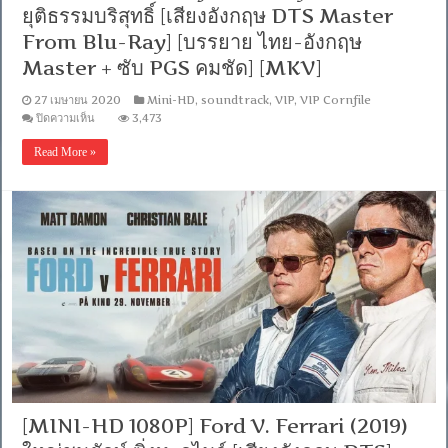
ยุติธรรมบริสุทธิ์ [เสียงอังกฤษ DTS Master
[MKV]
From Blu-Ray] [บรรยาย ไทย-อังกฤษ
Master + ซับ PGS คมชัด] [MKV]
27 เมษายน 2020
Mini-HD
,
soundtrack
,
VIP
,
VIP Cornfile
บน
ปิดความเห็น
3,473
[MINI-
HD
Read More »
1080P]
Just
Mercy
(2019)
ยุติธรรม
บริสุทธิ์
[เสียง
อังกฤษ
DTS
Master
From
Blu-
Ray]
[บรรยาย
ไทย-
อังกฤษ
Master
[MINI-HD 1080P] Ford V. Ferrari (2019)
+
ซับ