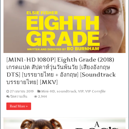
สวย
กล้า
ท้า
อันตราย
[เสียง
อังกฤษ
DTS]
[บรรยาย
ไทย
+
อังกฤษ]
[Soundtrack
[MINI-HD 1080P] Eighth Grade (2018)
บรรยาย
เกรดแปด สัปดาห์วุ่นวันพ้นวัย [เสียงอังกฤษ
ไทย]
[MKV]
DTS] [บรรยายไทย + อังกฤษ] [Soundtrack
บรรยายไทย] [MKV]
27 เมษายน 2019
Mini-HD
,
soundtrack
,
VIP
,
VIP Cornfile
บน
ปิดความเห็น
2,944
[MINI-
HD
Read More »
1080P]
Eighth
Grade
(2018)
เกรด