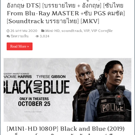
อังกฤษ DTS] [บรรยายไทย + อังกฤษ] [ซับไทย
บรรยาย
ไทย]
From Blu-Ray MASTER +ซับ PGS คมชัด]
[MKV]
[Soundtrack บรรยายไทย] [MKV]
26 มกราคม 2020
Mini-HD
,
soundtrack
,
VIP
,
VIP Cornfile
บน
ปิดความเห็น
3,024
[MINI-
HD
Read More »
1080P]
Downton
Abbey
(2019)
ดาวน์
ตัน
แอบ
บีย์
เดอะ
มูฟ
วี่
[เสียง
อังกฤษ
DTS]
[บรรยาย
ไทย
[MINI-HD 1080P] Black and Blue (2019)
+
อังกฤษ]