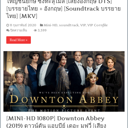
ใหญ่ชนยักษ์ ซิ่งทะลุไมล์ [เสียงอังกฤษ DTS]
PGS
[บรรยายไทย + อังกฤษ] [Soundtrack บรรยาย
คม
ชัด]
ไทย] [MKV]
[MKV]
11 กุมภาพันธ์ 2020
Mini-HD
,
soundtrack
,
VIP
,
VIP Cornfile
บน
ปิดความเห็น
3,599
[MINI-
HD
Read More »
1080P]
Ford
V.
Ferrari
(2019)
ใหญ่
ชน
ยักษ์
ซิ่ง
ทะลุ
ไมล์
[เสียง
อังกฤษ
DTS]
[บรรยาย
ไทย
[MINI-HD 1080P] Downton Abbey
+
อังกฤษ]
(2019) ดาวน์ตัน แอบบีย์ เดอะ มูฟวี่ [เสียง
[Soundtrack