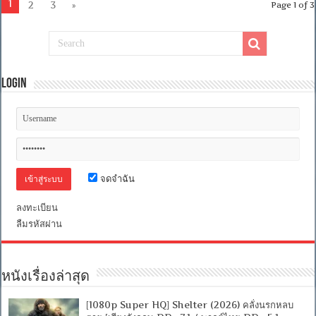
Here
1
2
3
»
Page 1 of 3
We
Go
Again
(2018)
มามา
มียา!
2
Login
[เสียง
อังกฤษ
DTS]
[บรรยาย
ไทย
+
อังกฤษ]
[Soundtrack
จดจำฉัน
บรรยาย
ไทย
+
ลงทะเบียน
ซับ
ลืมรหัสผ่าน
ไทย]
[MKV]
[ONE2UP]
หนังเรื่องล่าสุด
[1080p Super HQ] Shelter (2026) คลั่งนรกหลบ