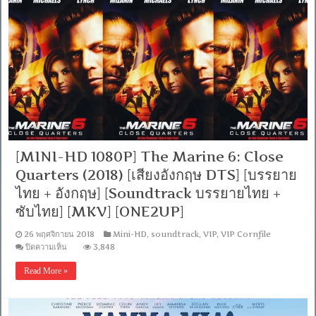
+ซับ
Born
PGS
(2018)
คม
อะ
ชัด]
ส
[MKV]
ตาร์
[ONE2UP]
อีส
บอร์น
[เสียง
อังกฤษ
DTS]
[บรรยาย
ไทย
[MINI-HD 1080P] The Marine 6: Close
+
อังกฤษ]
Quarters (2018) [เสียงอังกฤษ DTS] [บรรยาย
[Soundtrack
บรรยาย
ไทย + อังกฤษ] [Soundtrack บรรยายไทย +
ไทย
ซับไทย] [MKV] [ONE2UP]
+
ซับ
26 พฤศจิกายน 2018
Mini-HD
,
soundtrack
,
VIP
,
VIP Cornfile
ไทย]
บน
ปิดความเห็น
3,848
[MINI-
HD
Read More »
1080P]
The
Marine
6: