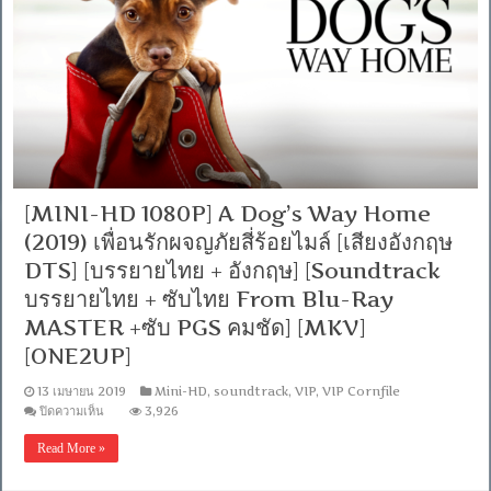
แปด
สัปดาห์
วุ่น
วัน
พ้น
วัย
[เสียง
อังกฤษ
DTS]
[บรรยาย
ไทย
[MINI-HD 1080P] A Dog’s Way Home
+
อังกฤษ]
(2019) เพื่อนรักผจญภัยสี่ร้อยไมล์ [เสียงอังกฤษ
[Soundtrack
DTS] [บรรยายไทย + อังกฤษ] [Soundtrack
บรรยาย
ไทย]
บรรยายไทย + ซับไทย From Blu-Ray
[MKV]
MASTER +ซับ PGS คมชัด] [MKV]
[ONE2UP]
13 เมษายน 2019
Mini-HD
,
soundtrack
,
VIP
,
VIP Cornfile
บน
ปิดความเห็น
3,926
[MINI-
HD
Read More »
1080P]
A
Dog’s