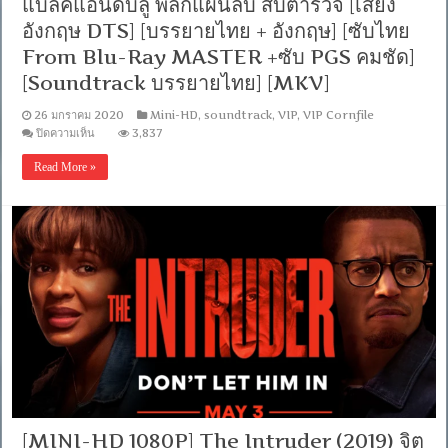
แบล็คแอนด์บลู พลิกแผนลับ สับตำรวจ [เสียง
[ซับ
อังกฤษ DTS] [บรรยายไทย + อังกฤษ] [ซับไทย
ไทย
From
From Blu-Ray MASTER +ซับ PGS คมชัด]
Blu-
[Soundtrack บรรยายไทย] [MKV]
Ray
MASTER
+ซับ
26 มกราคม 2020
Mini-HD
,
soundtrack
,
VIP
,
VIP Cornfile
PGS
บน
ปิดความเห็น
3,837
คม
[MINI-
ชัด]
HD
Read More »
[Soundtrack
1080P]
Black
บรรยาย
and
ไทย]
Blue
[MKV]
(2019)
แบ
ล็ค
แอนด์
บลู
พลิก
แผน
ลับ
สับ
ตำรวจ
[เสียง
อังกฤษ
[MINI-HD 1080P] The Intruder (2019) จิต
DTS]