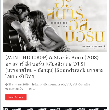
Way
Home
(2019)
เพื่อน
รัก
ผจญ
ภัย
สี่
ร้อย
ไมล์
[เสียง
อังกฤษ
DTS]
[MINI-HD 1080P] A Star is Born (2018)
[บรรยาย
ไทย
อะ สตาร์ อีส บอร์น [เสียงอังกฤษ DTS]
+
[บรรยายไทย + อังกฤษ] [Soundtrack บรรยาย
อังกฤษ]
[Soundtrack
ไทย + ซับไทย]
บรรยาย
ไทย
31 มกราคม 2019
Mini-HD
,
soundtrack
,
VIP
,
VIP Cornfile
+
บน
ปิดความเห็น
5,300
ซับ
[MINI-
ไทย
HD
Read More »
From
1080P]
Blu-
A
Ray
Star
MASTER
is