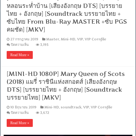
[บรรยาย
หลอนระห่ำบ้าน [เสียงอังกฤษ DTS] [บรรยาย
ไทย
ไทย + อังกฤษ] [Soundtrack บรรยายไทย +
+
อังกฤษ]
ซับไทย From Blu-Ray MASTER +ซับ PGS
[ซับ
คมชัด] [MKV]
ไทย
From
Blu-
27 กรกฎาคม 2019
Master
,
Mini-HD
,
VIP
,
VIP Cornfile
Ray
บน
ปิดความเห็น
3,195
MASTER
[MINI-
+ซับ
HD
Read More »
PGS
1080P]
The
คม
Intruder
ชัด]
(2019)
[MINI-HD 1080P] Mary Queen of Scots
[Soundtrack
จิต
บรรยาย
(2018) แมรี่ ราชินีแห่งสกอตส์ [เสียงอังกฤษ
หลอน
ไทย]
ระห่ำ
[MKV]
DTS] [บรรยายไทย + อังกฤษ] [Soundtrack
บ้าน
บรรยายไทย] [MKV]
[เสียง
อังกฤษ
10 มิถุนายน 2019
Mini-HD
,
soundtrack
,
VIP
,
VIP Cornfile
DTS]
[บรรยาย
บน
ปิดความเห็น
3,672
[MINI-
ไทย
HD
+
Read More »
1080P]
อังกฤษ]
Mary
[Soundtrack
Queen