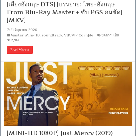
[เสียงอังกฤษ DTS] [บรรยาย: ไทย-อังกฤษ
คม
ชัด]
From Blu-Ray Master + ซับ PGS คมชัด]
[MKV]
[MKV]
21 มิถุนายน 2020
บน
Master
,
Mini-HD
,
soundtrack
,
VIP
,
VIP Cornfile
ปิดความเห็น
[MINI-
2,960
HD
1080P]
Read More »
Emma.
(2020)
เอ็มม่า
[เสียง
อังกฤษ
DTS]
[บรรยาย:
ไทย-
อังกฤษ
From
Blu-
Ray
Master
+
ซับ
PGS
คม
[MINI-HD 1080P] Just Mercy (2019)
ชัด]