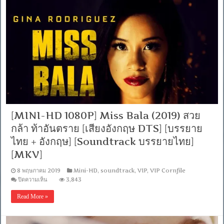
บรรยาย
of
ไทย
Scots
(2018)
+
แมรี่
ซับ
ราชินี
ไทย
From
แห่ง
Blu-
สก
Ray
อตส์
MASTER
[เสียง
+ซับ
อังกฤษ
PGS
DTS]
คม
[บรรยาย
ชัด]
ไทย
[MKV]
[MINI-HD 1080P] Miss Bala (2019) สวย
+
อังกฤษ]
กล้า ท้าอันตราย [เสียงอังกฤษ DTS] [บรรยาย
[Soundtrack
บรรยาย
ไทย + อังกฤษ] [Soundtrack บรรยายไทย]
ไทย]
[MKV]
[MKV]
8 พฤษภาคม 2019
Mini-HD
,
soundtrack
,
VIP
,
VIP Cornfile
บน
ปิดความเห็น
3,843
[MINI-
HD
Read More »
1080P]
Miss
Bala
(2019)