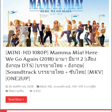
Close
Quarters
(2018)
[เสียง
อังกฤษ
DTS]
[บรรยาย
ไทย
+
อังกฤษ]
[Soundtrack
บรรยาย
ไทย
[MINI-HD 1080P] Mamma Mia! Here
+
ซับ
We Go Again (2018) มามา มียา! 2 [เสียง
ไทย]
อังกฤษ DTS] [บรรยายไทย + อังกฤษ]
[MKV]
[ONE2UP]
[Soundtrack บรรยายไทย + ซับไทย] [MKV]
[ONE2UP]
26 พฤศจิกายน 2018
Mini-HD
,
soundtrack
,
VIP
,
VIP Cornfile
บน
ปิดความเห็น
3,935
[MINI-
HD
Read More »
1080P]
Mamma
Mia!