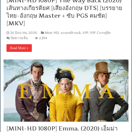
[MINI-HD 1080P] The Way Back (2020)
[MKV]
เส้นทางเกียรติยศ [เสียงอังกฤษ DTS] [บรรยาย
ไทย-อังกฤษ Master + ซับ PGS คมชัด]
[MKV]
26 มิถุนายน 2020
Mini-HD
,
soundtrack
,
VIP
,
VIP Cornfile
บน
ปิดความเห็น
2,814
[MINI-
HD
Read More »
1080P]
The
Way
Back
(2020)
เส้น
ทาง
เกียรติยศ
[เสียง
อังกฤษ
DTS]
[บรรยาย
ไทย-
อังกฤษ
Master
+
ซับ
[MINI-HD 1080P] Emma. (2020) เอ็มม่า
PGS