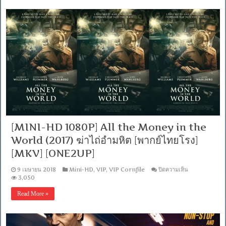
Hunt
2
(2018)
ศึก
ถล่ม
ฟ้า
อสูร
น้อย
จอม
ซน
2
[พากย์
ไทย
โรง]
[MKV]
[MINI-HD 1080P] All the Money in the
[ONE2UP]
World (2017) ฆ่าไถ่อำมหิต [พากย์ไทยโรง]
[MKV] [ONE2UP]
บน
9 เมษายน 2018
Mini-HD
,
VIP
,
VIP Cornfile
ปิดความเห็น
[MINI-
3,050
HD
1080P]
Read More »
All
the
Money
in