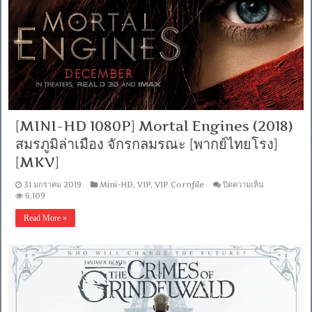
ส
ไป
เด
อร์-
แมน
ผงาด
สู่
จักรวาล-
แมงมุม
[พากย์
[MINI-HD 1080P] Mortal Engines (2018)
ไทย
สมรภูมิล่าเมือง จักรกลมรณะ [พากย์ไทยโรง]
โรง]
[ซับ
[MKV]
ENG]
[MKV]
บน
31 มกราคม 2019
Mini-HD
,
VIP
,
VIP Cornfile
ปิดความเห็น
[MINI-
6,109
HD
1080P]
Read More »
Mortal
Engines
(2018)
สมรภูมิ
ล่า
เมือง
จักร
กล