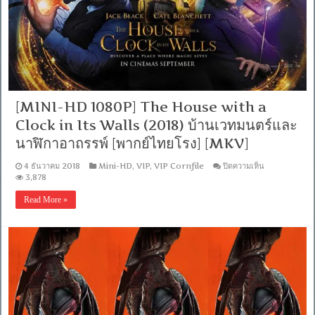
อาชญากรรม
ขอ
งก
ริน
เดลวัลด์
[พากย์
ไทย
โรง]
[MINI-HD 1080P] The House with a
[MKV]
Clock in Its Walls (2018) บ้านเวทมนตร์และ
นาฬิกาอาถรรพ์ [พากย์ไทยโรง] [MKV]
บน
4 ธันวาคม 2018
Mini-HD
,
VIP
,
VIP Cornfile
ปิดความเห็น
[MINI-
3,878
HD
1080P]
Read More »
The
House
with
a
Clock
in
Its
Walls
(2018)
บ้าน
เวทมนตร์