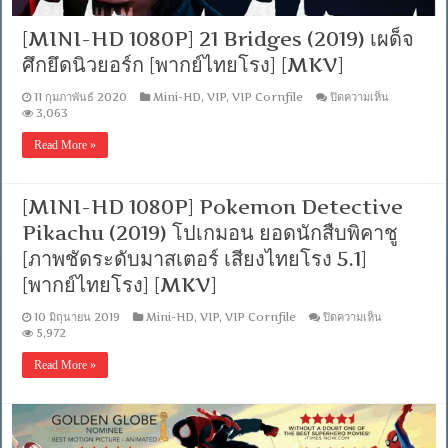
[MINI-HD 1080P] 21 Bridges (2019) เผด็จ
ศึกยึดนิวยอร์ก [พากย์ไทยโรง] [MKV]
บน
11 กุมภาพันธ์ 2020
Mini-HD
,
VIP
,
VIP Cornfile
ปิดความเห็น
[MINI-
3,063
HD
1080P]
Read More »
21
Bridges
(2019)
เผด็จ
[MINI-HD 1080P] Pokemon Detective
ศึก
Pikachu (2019) โปเกมอน ยอดนักสืบพิคาชู
ยึด
นิวยอร์ก
[ภาพชัดระดับมาสเตอร์ เสียงไทยโรง 5.1]
[พากย์
[พากย์ไทยโรง] [MKV]
ไทย
โรง]
บน
10 มิถุนายน 2019
Mini-HD
,
VIP
,
VIP Cornfile
ปิดความเห็น
[MKV]
[MINI-
5,972
HD
1080P]
Read More »
Pokemon
Detective
Pikachu
(2019)
โปเก