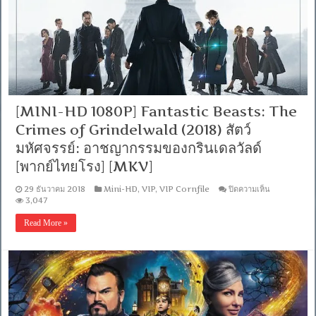
มรณะ
[พากย์
ไทย
โรง]
[MKV]
[MINI-HD 1080P] Fantastic Beasts: The
Crimes of Grindelwald (2018) สัตว์
มหัศจรรย์: อาชญากรรมของกรินเดลวัลด์
[พากย์ไทยโรง] [MKV]
บน
29 ธันวาคม 2018
Mini-HD
,
VIP
,
VIP Cornfile
ปิดความเห็น
[MINI-
3,047
HD
1080P]
Read More »
Fantastic
Beasts:
The
Crimes
of
Grindelwal
(2018)
สัตว์
มหัศจรรย์: