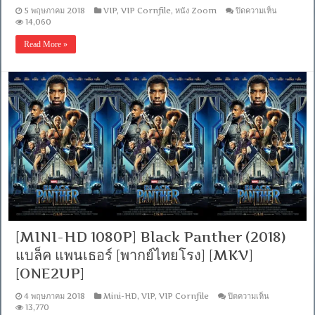
บน
5 พฤษภาคม 2018
VIP
,
VIP Cornfile
,
หนัง Zoom
ปิดความเห็น
14,060
[หนัง
ซูม]
Read More »
The
Avenger
Infinity
War
(2018)
อิน
ฟิ
นิ
ตี
วอร์
มหา
สงคราม
อัญมณี
[พากย์
ไทย
โรง]
[MINI-HD 1080P] Black Panther (2018)
[MKV]
[ONE2UP
แบล็ค แพนเธอร์ [พากย์ไทยโรง] [MKV]
[ONE2UP]
บน
4 พฤษภาคม 2018
Mini-HD
,
VIP
,
VIP Cornfile
ปิดความเห็น
[MINI-
13,770