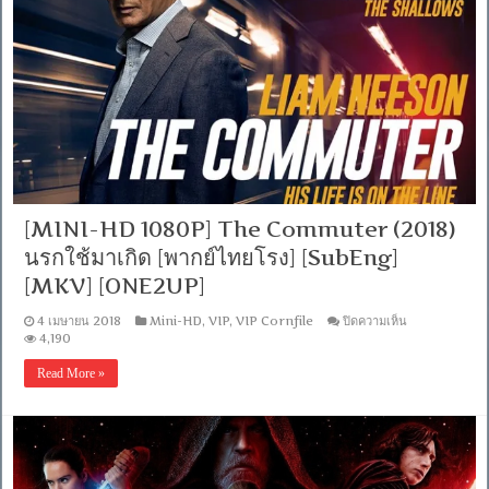
the
World
(2017)
ฆ่า
ไถ่
อำมหิต
[พากย์
ไทย
โรง]
[MKV]
[ONE2UP]
[MINI-HD 1080P] The Commuter (2018)
นรกใช้มาเกิด [พากย์ไทยโรง] [SubEng]
[MKV] [ONE2UP]
บน
4 เมษายน 2018
Mini-HD
,
VIP
,
VIP Cornfile
ปิดความเห็น
[MINI-
4,190
HD
1080P]
Read More »
The
Commuter
(2018)
นรก
ใช้
มา