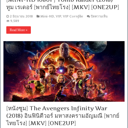
ทูม เรเดอร์ [พากย์ไทยโรง] [MKV] [ONE2UP]
บน
2 มิถุนายน 2018
Mini-HD
,
VIP
,
VIP Cornfile
ปิดความเห็น
[MINI-
9,589
HD
1080P]
Read More »
Tomb
Raider
(2018)
ทูม
เรเด
อร์
[พากย์
ไทย
โรง]
[MKV]
[ONE2UP]
[หนังซูม] The Avengers Infinity War
(2018) อินฟินิตีวอร์ มหาสงครามอัญมณี [พากย์
ไทยโรง] [MKV] [ONE2UP]