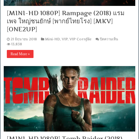
[MINI-HD 1080P] Rampage (2018) แรม
เพจ ใหญ่ชนยักษ์ [พากย์ไทยโรง] [MKV]
[ONE2UP]
บน
21 มิถุนายน 2018
Mini-HD
,
VIP
,
VIP Cornfile
ปิดความเห็น
[MINI-
13,838
HD
1080P]
Read More »
Rampage
(2018)
แรม
เพจ
ใหญ่
ชน
ยักษ์
[พากย์
ไทย
โรง]
[MKV]
[ONE2UP]
[MINI-HD 1080P] Tomb Raider (2018)