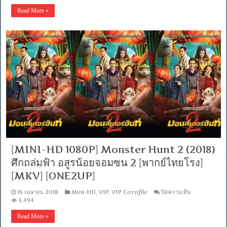
HD
1080P]
Read More »
Black
Panther
(2018)
แบ
ล็ค
แพน
เธอ
ร์
[พากย์
ไทย
โรง]
[MKV]
[ONE2UP]
[MINI-HD 1080P] Monster Hunt 2 (2018)
ศึกถล่มฟ้า อสูรน้อยจอมซน 2 [พากย์ไทยโรง]
[MKV] [ONE2UP]
บน
16 เมษายน 2018
Mini-HD
,
VIP
,
VIP Cornfile
ปิดความเห็น
[MINI-
4,494
HD
1080P]
Read More »
Monster