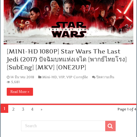
เกิด
[พากย์
ไทย
โรง]
[SubEng]
[MKV]
[ONE2UP]
[MINI-HD 1080P] Star Wars The Last
Jedi (2017) ปัจฉิมบทแห่งเจได [พากย์ไทยโรง]
[SubEng] [MKV] [ONE2UP]
บน
14 มีนาคม 2018
Mini-HD
,
VIP
,
VIP Cornfile
ปิดความเห็น
[MINI-
5,681
HD
1080P]
Read More »
Star
Wars
The
Last
1
2
3
4
»
Page 1 of 4
Jedi
(2017)
ปัจฉิม
บท
แห่ง