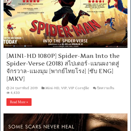
มอน
ยอด
นัก
สืบ
พิ
คาชู
[ภาพ
ชัด
ระดับ
มาสเตอร์
เสียง
[MINI-HD 1080P] Spider-Man Into the
ไทย
Spider-Verse (2018) สไปเดอร์-แมนผงาดสู่
โรง
5.1]
จักรวาล-แมงมุม [พากย์ไทยโรง] [ซับ ENG]
[พากย์
[MKV]
ไทย
โรง]
บน
24 กุมภาพันธ์ 2019
Mini-HD
,
VIP
,
VIP Cornfile
ปิดความเห็น
[MKV]
[MINI-
4,430
HD
1080P]
Read More »
Spider-
Man
Into
the
Spider-
Verse
(2018)