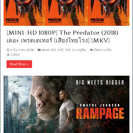
และ
นาฬิกา
อาถรรพ์
[พากย์
ไทย
โรง]
[MINI-HD 1080P] The Predator (2018)
[MKV]
เดอะ เพรดเดเทอร์ [เสียงไทยโรง] [MKV]
บน
4 ธันวาคม 2018
Mini-HD
,
VIP
,
VIP Cornfile
ปิดความเห็น
[MINI-
3,864
HD
1080P]
Read More »
The
Predator
(2018)
เดอะ
เพ
รด
เด
เท
อร์
[เสียง
ไทย
โรง]
[MKV]