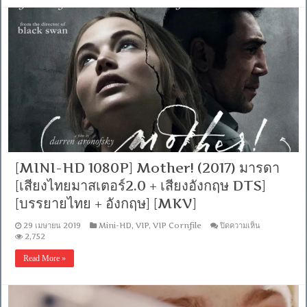
(2018)
ไถ่
เธอ
ที่
เมือง
บาป
[พากย์
ไทย
5.1
+
เสียง
อังกฤษ
DTS]
[บรรยาย
[MINI-HD 1080P] Mother! (2017) มารดา
ไทย
+
[เสียงไทยมาสเตอร์2.0 + เสียงอังกฤษ DTS]
อังกฤษ]
[บรรยายไทย + อังกฤษ] [MKV]
[เสียง
ไทย
บน
29 เมษายน 2019
Mini-HD
,
VIP
,
VIP Cornfile
ปิดความเห็น
+
[MINI-
2,752
ซับ
HD
ไทย
1080P]
Read More »
From
Mother!
MASTER
(2017)
+ซับ
มารดา
PGS
[เสียง
คม