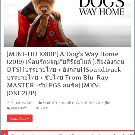
สัปดาห์
วุ่น
วัน
พ้น
วัย
[เสียง
อังกฤษ
DTS]
[บรรยาย
ไทย
[MINI-HD 1080P] A Dog’s Way Home
+
อังกฤษ]
(2019) เพื่อนรักผจญภัยสี่ร้อยไมล์ [เสียงอังกฤษ
[Soundtrack
DTS] [บรรยายไทย + อังกฤษ] [Soundtrack
บรรยาย
ไทย]
บรรยายไทย + ซับไทย From Blu-Ray
[MKV]
MASTER +ซับ PGS คมชัด] [MKV]
[ONE2UP]
13 เมษายน 2019
Mini-HD
,
soundtrack
,
VIP
,
VIP Cornfile
บน
ปิดความเห็น
3,921
[MINI-
HD
Read More »
1080P]
A
Dog’s
Way