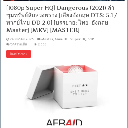
Master]
[1080p Super HQ] Dangerous (2021) ล่า
[บรรยาย:
ขุมทรัพย์ลับลวงพราง [เสียงอังกฤษ DTS: 5.1 /
ไทย-
อังกฤษ
พากย์ไทย DD 2.0] [บรรยาย: ไทย-อังกฤษ
Master]
[MKV]
Master] [MKV] [MASTER]
[MASTER]
24 มีนาคม 2025
Master
,
Mini-HD
,
Super HQ
,
VIP
บน
ปิดความเห็น
2,556
[1080p
Super
Read More »
HQ]
Dangerous
(2021)
ล่า
ขุมทรัพย์
ลับ
ลวง
พราง
[เสียง
อังกฤษ
DTS:
5.1
/
พากย์
ไทย
DD