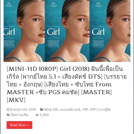
Haunted
Halloween
(2018)
คืน
อัศจรรย์
ขน
หัว
ลุก
2:
หุ่น
ฝัง
แค้น
[พากย์
[MINI-HD 1080P] Girl (2018) ฝันนี้เพื่อเป็น
ไทย
5.1
เกิร์ล [พากย์ไทย 5.1 + เสียงดัตช์ DTS] [บรรยาย
แท้
+
ไทย + อังกฤษ] [เสียงไทย + ซับไทย From
เสียง
MASTER +ซับ PGS คมชัด] [MASTER]
อังกฤษ
DTS]
[MKV]
[บรรยาย
ไทย
8 พฤษภาคม 2019
Mini-HD
,
soundtrack
,
VIP
,
VIP Cornfile
+
บน
ปิดความเห็น
3,969
อังกฤษ]
[MINI-
[MASTER]
HD
Read More »
[MKV]
1080P]
Girl