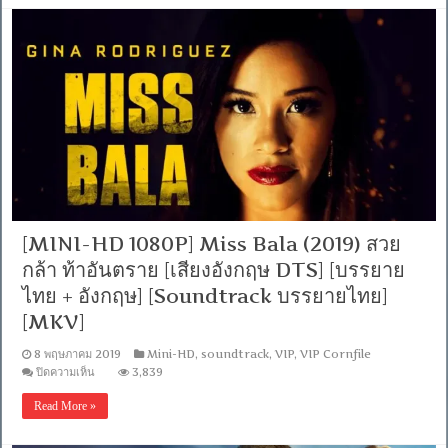
(2018)
ฝัน
นี้
เพื่อ
เป็น
เกิร์ล
[พากย์
ไทย
5.1
+
เสียง
ดัตช์
DTS]
[บรรยาย
[MINI-HD 1080P] Miss Bala (2019) สวย
ไทย
+
กล้า ท้าอันตราย [เสียงอังกฤษ DTS] [บรรยาย
อังกฤษ]
ไทย + อังกฤษ] [Soundtrack บรรยายไทย]
[เสียง
ไทย
[MKV]
+
ซับ
8 พฤษภาคม 2019
Mini-HD
,
soundtrack
,
VIP
,
VIP Cornfile
ไทย
บน
ปิดความเห็น
3,839
From
[MINI-
MASTER
HD
Read More »
+ซับ
1080P]
PGS
Miss
คม
Bala