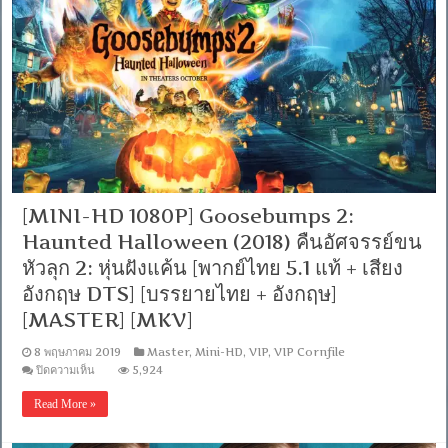
ปฏิวัติ
ทวง
โลก
[พากย์
ไทย
โรง
5.1
+
เสียง
อังกฤษ
DTS]
[บรรยาย
[MINI-HD 1080P] Goosebumps 2:
อังกฤษ
From
Haunted Halloween (2018) คืนอัศจรรย์ขน
Blu-
ray
หัวลุก 2: หุ่นฝังแค้น [พากย์ไทย 5.1 แท้ + เสียง
Master]
อังกฤษ DTS] [บรรยายไทย + อังกฤษ]
[MKV]
[MASTER] [MKV]
8 พฤษภาคม 2019
Master
,
Mini-HD
,
VIP
,
VIP Cornfile
บน
ปิดความเห็น
5,924
[MINI-
HD
Read More »
1080P]
Goosebumps
2: