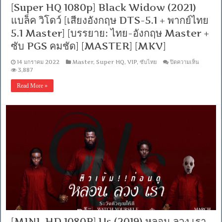
5.1
[Super HQ 1080p] Black Widow (2021)
Master
[บรรยาย:
แบล็ค วิโดว์ [เสียงอังกฤษ DTS-5.1 + พากย์ไทย
ไทย-
5.1 Master] [บรรยาย: ไทย-อังกฤษ Master +
อังกฤษ
Master
ซับ PGS คมชัด] [MASTER] [MKV]
+
ซับ
บน
14 มกราคม 2022
Master
,
Super HQ
,
VIP
,
ซับไทย
ปิดความเห็น
PGS
[Super
3,887
คม
HQ
ชัด]
1080p]
Read More »
[MASTE
Black
[MKV]
Widow
(2021)
แบ
ล็ค
วิ
โดว์
[เสียง
อังกฤษ
DTS-
5.1
+
พากย์
ไทย
5.1
Master
[บรรยาย:
[MINI-HD 1080P] Us (2019) หลอน ลวง เรา