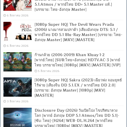
PGS
5.1.Atmos / พากย์ไทย DD+ 5.1 Master แท้.]
คม
[บรรยาย: ไทย-อังกฤษ Master]
ชัด]
6 สิงหาคม 2026
[MKV]
[ONE2UP]
[1080p Super HQ] The Devil Wears Prada
(2006) นางมารสวมปราด้า [เสียงอังกฤษ DTS: 5.1 /
พากย์ไทย DD 5.1 Blu-Ray Master] [บรรยาย: ไทย-
อังกฤษ Master] [MKV] [MASTER]
6 สิงหาคม 2026
ก้านกล้วย (2006-2009) Khan Kluay 1-2
[พากย์:ไทย] [SUB:ไทย+อังกฤษ] HDTV.AC-3 [พากย์
ไทย บรรยายไทย] [1080p] [MKV] [MASTER] [VIP]
5 สิงหาคม 2026
[1080p Super HQ] Sakra (2023) เฉียวฟง จอมยุทธ์
ไร้พ่าย [เสียงจีน DD 5.1.EX / พากย์ไทย DD 2.0]
[บรรยาย: อังกฤษ Master] [1080p] [MKV]
[MASTER]
3 สิงหาคม 2026
Disclosure Day (2026) วันเปิดโปง ไขปริศนาลวง
โลก [พากย์ อังกฤษ DDP 5.1 Atmos/ไทย DD 5.1]-
[ซับ: ไทย]-[H264] WEB-DL.H.264 [พากย์ไทย
บรรยายไทย] [1080p] [MKV] [MASTER]