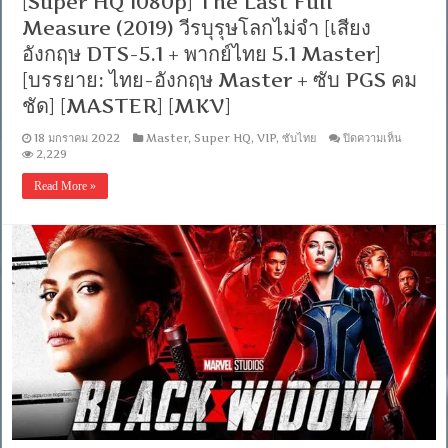
[Super HQ 1080p] The Last Full
Master]
[บรรยาย:
Measure (2019) วีรบุรุษโลกไม่จำ [เสียง
ไทย-
อังกฤษ DTS-5.1 + พากย์ไทย 5.1 Master]
อังกฤษ
Master]
[บรรยาย: ไทย-อังกฤษ Master + ซับ PGS คม
[MKV]
[MASTER]
ชัด] [MASTER] [MKV]
บน
18 มกราคม 2022
Master
,
Super HQ
,
VIP
,
ซับไทย
ปิดความเห็น
[Super
2,229
HQ
1080p]
Read More »
The
Last
Full
Measur
(2019)
วีรบุรุษ
โลก
ไม่
จำ
[เสียง
อังกฤษ
DTS-
5.1
+
พากย์
ไทย