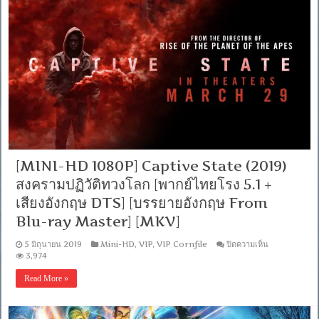
of
[เสียง
Scots
ไทย
(2018)
+
แมรี่
ซับ
ราชินี
ไทย
แห่ง
Master
สก
From
อตส์
iTunes
+ซับ
[เสียง
PGS
อังกฤษ
คม
DTS]
ชัด]
[บรรยาย
[MKV]
ไทย
[MINI-HD 1080P] Captive State (2019)
+
อังกฤษ]
สงครามปฏิวัติทวงโลก [พากย์ไทยโรง 5.1 +
[Soundtrack
บรรยาย
เสียงอังกฤษ DTS] [บรรยายอังกฤษ From
ไทย]
Blu-ray Master] [MKV]
[MKV]
บน
5 มิถุนายน 2019
Mini-HD
,
VIP
,
VIP Cornfile
ปิดความเห็น
[MINI-
3,974
HD
1080P]
Read More »
Captive
State
(2019)
สงคราม