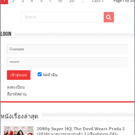
1
2
3
4
5
»
10
20
...
Last »
Page 1 of 20
Home
(2019)
เพื่อน
รัก
ผจญ
ภัย
Login
สี่
ร้อย
ไมล์
[เสียง
อังกฤษ
DTS]
[บรรยาย
ไทย
จดจำฉัน
+
อังกฤษ]
[Soundtrack
ลงทะเบียน
บรรยาย
ลืมรหัสผ่าน
ไทย
+
ซับ
ไทย
From
หนังเรื่องล่าสุด
Blu-
Ray
MASTER
[1080p Super HQ] The Devil Wears Prada 2
+ซับ
(2026) นางมารสวมปราด้า 2 [เสียงอังกฤษ DD+