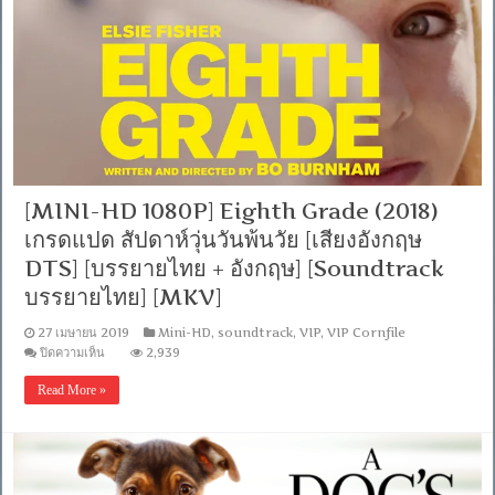
ไทย
ชัด]
มาสเตอร์2.0
[MASTER]
+
[MKV]
เสียง
อังกฤษ
DTS]
[บรรยาย
ไทย
+
อังกฤษ]
[MKV]
[MINI-HD 1080P] Eighth Grade (2018)
เกรดแปด สัปดาห์วุ่นวันพ้นวัย [เสียงอังกฤษ
DTS] [บรรยายไทย + อังกฤษ] [Soundtrack
บรรยายไทย] [MKV]
27 เมษายน 2019
Mini-HD
,
soundtrack
,
VIP
,
VIP Cornfile
บน
ปิดความเห็น
2,939
[MINI-
HD
Read More »
1080P]
Eighth
Grade
(2018)
เกรด
แปด