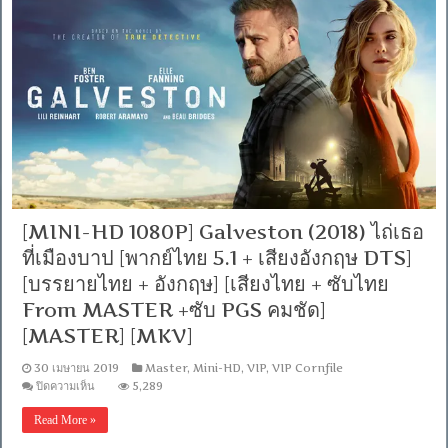
(2019)
ชัด]
สวย
[MASTER]
[MKV]
กล้า
ท้า
อันตราย
[เสียง
อังกฤษ
DTS]
[บรรยาย
ไทย
+
อังกฤษ]
[Soundtrack
[MINI-HD 1080P] Galveston (2018) ไถ่เธอ
บรรยาย
ไทย]
ที่เมืองบาป [พากย์ไทย 5.1 + เสียงอังกฤษ DTS]
[MKV]
[บรรยายไทย + อังกฤษ] [เสียงไทย + ซับไทย
From MASTER +ซับ PGS คมชัด]
[MASTER] [MKV]
30 เมษายน 2019
Master
,
Mini-HD
,
VIP
,
VIP Cornfile
บน
ปิดความเห็น
5,289
[MINI-
HD
Read More »
1080P]
Galveston