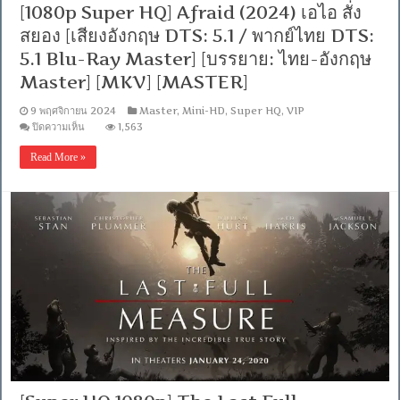
[1080p Super HQ] Afraid (2024) เอไอ สั่ง
2.0]
[บรรยาย:
สยอง [เสียงอังกฤษ DTS: 5.1 / พากย์ไทย DTS:
ไทย-
5.1 Blu-Ray Master] [บรรยาย: ไทย-อังกฤษ
อังกฤษ
Master]
Master] [MKV] [MASTER]
[MKV]
[MASTER]
9 พฤศจิกายน 2024
Master
,
Mini-HD
,
Super HQ
,
VIP
บน
ปิดความเห็น
1,563
[1080p
Super
Read More »
HQ]
Afraid
(2024)
เอไอ
สั่ง
สยอง
[เสียง
อังกฤษ
DTS:
5.1
/
พากย์
ไทย
DTS:
5.1
Blu-
Ray