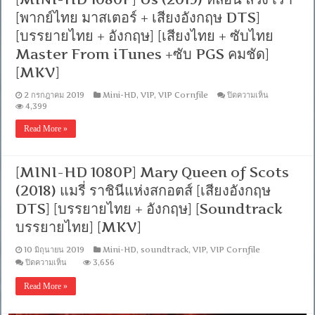
ไทย-
[พากย์ไทย มาสเตอร์ + เสียงอังกฤษ DTS]
อังกฤษ
Master
[บรรยายไทย + อังกฤษ] [เสียงไทย + ซับไทย
+
Master From iTunes +ซับ PGS คมชัด]
ซับ
PGS
[MKV]
คม
ชัด]
บน
2 กรกฎาคม 2019
Mini-HD
,
VIP
,
VIP Cornfile
ปิดความเห็น
[MASTE
[MINI-
4,399
[MKV]
HD
1080P]
Read More »
Us
(2019)
หลอน
[MINI-HD 1080P] Mary Queen of Scots
ลวง
เรา
(2018) แมรี่ ราชินีแห่งสกอตส์ [เสียงอังกฤษ
[พากย์
DTS] [บรรยายไทย + อังกฤษ] [Soundtrack
ไทย
มาสเตอร์
บรรยายไทย] [MKV]
+
เสียง
10 มิถุนายน 2019
Mini-HD
,
soundtrack
,
VIP
,
VIP Cornfile
อังกฤษ
บน
ปิดความเห็น
3,656
DTS]
[MINI-
[บรรยาย
HD
Read More »
ไทย
1080P]
+
Mary
Queen
อังกฤษ]