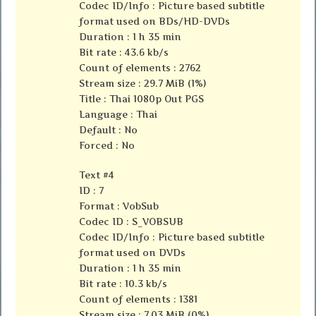
Codec ID/Info : Picture based subtitle
format used on BDs/HD-DVDs
Duration : 1 h 35 min
Bit rate : 43.6 kb/s
Count of elements : 2762
Stream size : 29.7 MiB (1%)
Title : Thai 1080p Out PGS
Language : Thai
Default : No
Forced : No
Text #4
ID : 7
Format : VobSub
Codec ID : S_VOBSUB
Codec ID/Info : Picture based subtitle
format used on DVDs
Duration : 1 h 35 min
Bit rate : 10.3 kb/s
Count of elements : 1381
Stream size : 7.03 MiB (0%)