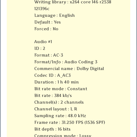
Writing library : x264 core 146 r2538
121396c
Language : English
Default : Yes
Forced : No
Audio #1
ID : 2
Format : AC-3
Format/Info : Audio Coding 3
Commercial name : Dolby Digital
Codec ID : A_AC3
Duration : 1 h 40 min
Bit rate mode : Constant
Bit rate : 384 kb/s
Channel(s) : 2 channels
Channel layout : L R
Sampling rate : 48.0 kHz
Frame rate : 31.250 FPS (1536 SPF)
Bit depth : 16 bits
Compression mode : Lossy