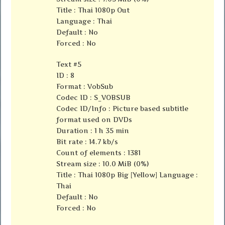
Title : Thai 1080p Out
Language : Thai
Default : No
Forced : No
Text #5
ID : 8
Format : VobSub
Codec ID : S_VOBSUB
Codec ID/Info : Picture based subtitle
format used on DVDs
Duration : 1 h 35 min
Bit rate : 14.7 kb/s
Count of elements : 1381
Stream size : 10.0 MiB (0%)
Title : Thai 1080p Big [Yellow] Language :
Thai
Default : No
Forced : No