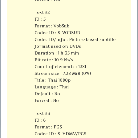
Text #2
ID : 5
Format : VobSub
Codec ID : S_VOBSUB
Codec ID/Info : Picture based subtitle
format used on DVDs
Duration : 1 h 35 min
Bit rate : 10.9 kb/s
Count of elements : 1381
Stream size : 7.38 MiB (0%)
Title : Thai 1080p
Language : Thai
Default : No
Forced : No
Text #3
ID : 6
Format : PGS
Codec ID : S_HDMV/PGS