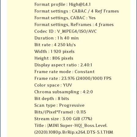
Format profile :
High@L4.1
Format settings : CABAC / 4 Ref Frames
Format settings, CABAC : Yes
Format settings, ReFrames : 4 frames
Codec ID : V_MPEG4/ISO/AVC
Duration : 1 h 40 min
Bit rate : 4 250 kb/s
Width : 1 920 pixels
Height : 806 pixels
Display aspect ratio : 2.40:1
Frame rate mode : Constant
Frame rate : 23.976 (24000/1001) FPS
Color space : YUV
Chroma subsampling : 4:2:0
Bit depth : 8 bits
Scan type : Progressive
Bits/(Pixel*Frame) : 0.115
Stream size : 3.00 GiB (77%)
Title : {MINI Super-HQ}_Boss.Level.
(2020).1080p.BrRip.x264.DTS-5.1.THM