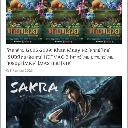
ก้านกล้วย (2006-2009) Khan Kluay 1-2 [พากย์:ไทย]
[SUB:ไทย+อังกฤษ] HDTV.AC-3 [พากย์ไทย บรรยายไทย]
[1080p] [MKV] [MASTER] [VIP]
5 สิงหาคม 2026