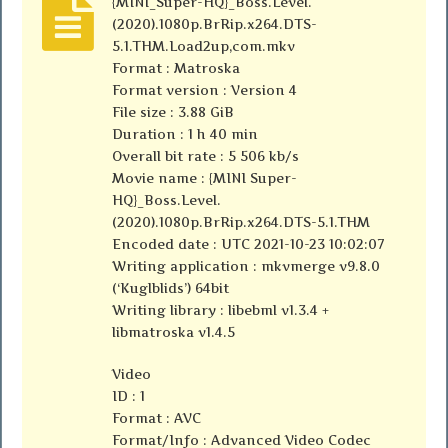
{MINI_Super-HQ}_Boss.Level.
(2020).1080p.BrRip.x264.DTS-
5.1.THM.Load2up,com.mkv
Format : Matroska
Format version : Version 4
File size : 3.88 GiB
Duration : 1 h 40 min
Overall bit rate : 5 506 kb/s
Movie name : {MINI Super-
HQ}_Boss.Level.
(2020).1080p.BrRip.x264.DTS-5.1.THM
Encoded date : UTC 2021-10-23 10:02:07
Writing application : mkvmerge v9.8.0
(‘Kuglblids’) 64bit
Writing library : libebml v1.3.4 +
libmatroska v1.4.5
Video
ID : 1
Format : AVC
Format/Info : Advanced Video Codec