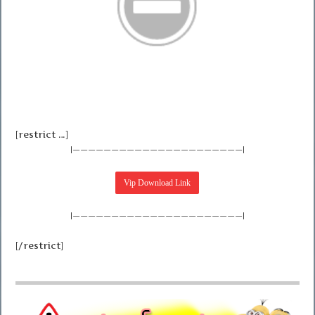
[restrict …]
|——————————————————————|
|——————————————————————|
[/restrict]