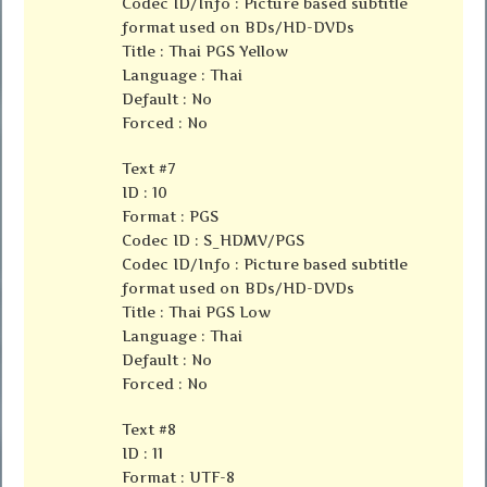
Codec ID/Info : Picture based subtitle
format used on BDs/HD-DVDs
Title : Thai PGS Yellow
Language : Thai
Default : No
Forced : No
Text #7
ID : 10
Format : PGS
Codec ID : S_HDMV/PGS
Codec ID/Info : Picture based subtitle
format used on BDs/HD-DVDs
Title : Thai PGS Low
Language : Thai
Default : No
Forced : No
Text #8
ID : 11
Format : UTF-8