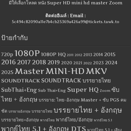
มีให้เลือกโหลด หนัง Super HD mini hd master Zoom
ติดต่ออีเมล์ : Email :
5c494c82090a11e7b4cb25369a426a99@tickets.tawk.to
ป้ายกำกับ
1080P
1080P HQ
2015
720p
2014
2013
2012
2011
2016
2017
2018
2019
2024
2020
2023
2021
2022
MINI-HD
MKV
Master
2025
SOUNDTRACK
SOUNDTRACK บรรยายไทย
Super HQ
ซับ
SubThai+Eng
Sub Thai+Eng
Zoom
ไทย + อังกฤษ
บรรยาย: ไทย-อังกฤษ Master + ซับ PGS คม
บรรยายไทย + อังกฤษ
ชัด
บรรยายไทย
บรรยายอังกฤษ
พากย์ไทย/อังกฤษ
บรรยายไทย+อังกฤษ
พากย์ไทย
พากย์ไทย 5.1
พากย์ไทย 5.1 + อังกฤษ DTS
พากย์ไทย 5.1 + เสียง