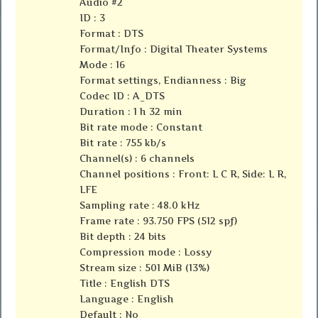
Audio #2
ID : 3
Format : DTS
Format/Info : Digital Theater Systems
Mode : 16
Format settings, Endianness : Big
Codec ID : A_DTS
Duration : 1 h 32 min
Bit rate mode : Constant
Bit rate : 755 kb/s
Channel(s) : 6 channels
Channel positions : Front: L C R, Side: L R,
LFE
Sampling rate : 48.0 kHz
Frame rate : 93.750 FPS (512 spf)
Bit depth : 24 bits
Compression mode : Lossy
Stream size : 501 MiB (13%)
Title : English DTS
Language : English
Default : No