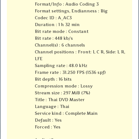
Format/Info : Audio Coding 3
Format settings, Endianness : Big
Codec ID : A_AC3
Duration : 1 h 32 min
Bit rate mode : Constant
Bit rate : 448 kb/s
Channel(s) : 6 channels
Channel positions : Front: L C R, Side: L R,
LFE
Sampling rate : 48.0 kHz
Frame rate : 31.250 FPS (1536 spf)
Bit depth : 16 bits
Compression mode : Lossy
Stream size : 297 MiB (7%)
Title : Thai DVD Master
Language : Thai
Service kind : Complete Main
Default : Yes
Forced : Yes