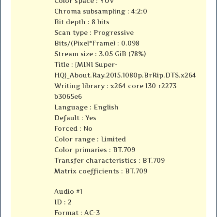
Color space : YUV
Chroma subsampling : 4:2:0
Bit depth : 8 bits
Scan type : Progressive
Bits/(Pixel*Frame) : 0.098
Stream size : 3.05 GiB (78%)
Title : {MINI Super-
HQ}_About.Ray.2015.1080p.BrRip.DTS.x264
Writing library : x264 core 130 r2273
b3065e6
Language : English
Default : Yes
Forced : No
Color range : Limited
Color primaries : BT.709
Transfer characteristics : BT.709
Matrix coefficients : BT.709
Audio #1
ID : 2
Format : AC-3