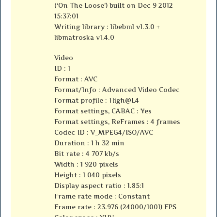
(‘On The Loose’) built on Dec 9 2012
15:37:01
Writing library : libebml v1.3.0 +
libmatroska v1.4.0
Video
ID : 1
Format : AVC
Format/Info : Advanced Video Codec
Format profile : High@L4
Format settings, CABAC : Yes
Format settings, ReFrames : 4 frames
Codec ID : V_MPEG4/ISO/AVC
Duration : 1 h 32 min
Bit rate : 4 707 kb/s
Width : 1 920 pixels
Height : 1 040 pixels
Display aspect ratio : 1.85:1
Frame rate mode : Constant
Frame rate : 23.976 (24000/1001) FPS