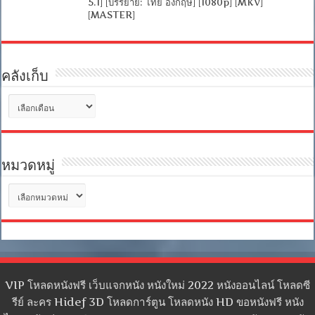
5.1] [บรรยาย: ไทย อังกฤษ] [1080p] [MKV]
[MASTER]
คลังเก็บ
คลัง
เก็บ
หมวดหมู่
หมวด
หมู่
VIP โหลดหนังฟรี เว็บแจกหนัง หนังใหม่ 2022 หนังออนไลน์ โหลดซี
รีย์ ละคร Hidef 3D โหลดการ์ตูน โหลดหนัง HD ขอหนังฟรี หนัง