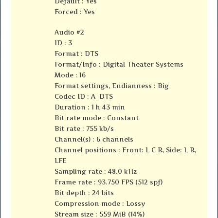
Default : Yes
Forced : Yes
Audio #2
ID : 3
Format : DTS
Format/Info : Digital Theater Systems
Mode : 16
Format settings, Endianness : Big
Codec ID : A_DTS
Duration : 1 h 43 min
Bit rate mode : Constant
Bit rate : 755 kb/s
Channel(s) : 6 channels
Channel positions : Front: L C R, Side: L R,
LFE
Sampling rate : 48.0 kHz
Frame rate : 93.750 FPS (512 spf)
Bit depth : 24 bits
Compression mode : Lossy
Stream size : 559 MiB (14%)