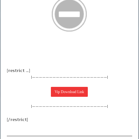
[restrict …]
|——————————————————————|
|——————————————————————|
[/restrict]