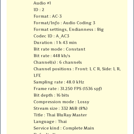
Audio #1
ID : 2
Format : AC-3
Format/Info : Audio Coding 3
Format settings, Endianness : Big
Codec ID : A_AC3
Duration : 1 h 43 min
Bit rate mode : Constant
Bit rate : 448 kb/s
Channel(s) : 6 channels
Channel positions : Front: L C R, Side: L R,
LFE
Sampling rate : 48.0 kHz
Frame rate : 31.250 FPS (1536 spf)
Bit depth : 16 bits
Compression mode : Lossy
Stream size : 332 MiB (8%)
Title : Thai BluRay Master
Language : Thai
Service kind : Complete Main