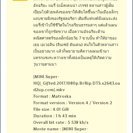
อัจฉริยะ แมรี่ (แม็คเคนน่า เกรซ) หลานสาวผู้เต็ม
เปี่ยมไปด้วยพลังของเขาให้เติบโตขึ้นมาในเมืองเล็กๆ
แถบชายฝั่งของรัฐฟลอริดา เดิมทีแฟรงค์มีแผนจะส่ง
แมรี่เข้าไปใช้ชีวิตในโรงเรียนธรรมดาๆ แต่แล้วแผน
ของเขาก็ถูกขัดขวาง เมื่อความอัจฉริยะด้าน
คณิตศาสตร์ของเด็กน้อยวัย 7 ขวบนั้น ทำให้ย่าของ
เธอ เอเวอลิน (ลินเซ่ย์ ดันเคน) สนใจในตัวหลานสาว
เป็นอย่างมาก แล้วก็พยายามคิดวางแผนเข้ามา
แทรกแซงระหว่างเขาทั้งสองเป็นเหตุให้เกิดความ
วุ่นวายตามมา
{MINI Super-
HQ}_Gifted.2017.1080p.BrRip.DTS.x264[Loa
d2up.com].mkv
Format : Matroska
Format version : Version 4 / Version 2
File size : 4.01 GiB
Duration : 1 h 43 min
Overall bit rate : 5 538 kb/s
Movie name : {MINI Super-