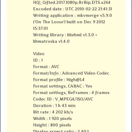
HQ}_Gifted.2017.1080p.BrRip.DTS.x264
Encoded date : UTC 2010-02-22 21:41:31
Writing application : mkvmerge v5.9.0
(‘On The Loose’) built on Dec 9 2012
15:37:01
Writing library : libebml v1.3.0 +
libmatroska v1.4.0
Video
ID : 1
Format : AVC
Format/Info : Advanced Video Codec
Format profile : High@L4
Format settings, CABAC : Yes
Format settings, ReFrames : 4 frames
Codec ID : V_MPEG4/ISO/AVC
Duration : 1 h 43 min
Bit rate : 4 202 kb/s
Width : 1 920 pixels
Height : 800 pixels
Display aspect ratio : 2.40:1