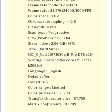
Frame rate mode : Constant
Frame rate : 23.976 (24000/1001) FPS
Color space : YUV
Chroma subsampling : 4:2:0
Bit depth : 8 bits
Scan type : Progressive
Bits/(Pixel*Frame) : 0.114
Stream size : 3.06 GiB (76%)
Title : {MINI Super-
HQ}_Gifted.2017.1080p.BrRip.DTS.x264
Writing library : x264 core 130 r2273
b3065e6
Language : English
Default : Yes
Forced : No
Color range : Limited
Color primaries : BT.709
Transfer characteristics : BT.709
Matrix coefficients : BT.709