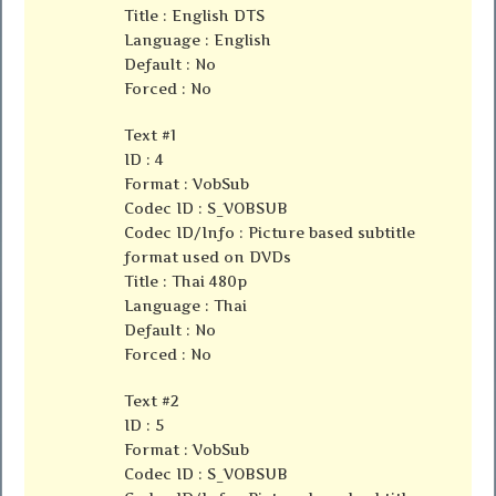
Title : English DTS
Language : English
Default : No
Forced : No
Text #1
ID : 4
Format : VobSub
Codec ID : S_VOBSUB
Codec ID/Info : Picture based subtitle
format used on DVDs
Title : Thai 480p
Language : Thai
Default : No
Forced : No
Text #2
ID : 5
Format : VobSub
Codec ID : S_VOBSUB