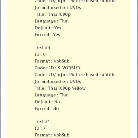
Codec ID/Info : Picture based subtitle
format used on DVDs
Title : Thai 1080p
Language : Thai
Default : Yes
Forced : Yes
Text #3
ID : 6
Format : VobSub
Codec ID : S_VOBSUB
Codec ID/Info : Picture based subtitle
format used on DVDs
Title : Thai 1080p Yellow
Language : Thai
Default : No
Forced : No
Text #4
ID : 7
Format : VobSub