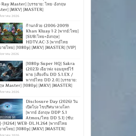
-Ray Master] [บรรยาย: ไทย-อังกฤษ
ter] [MKV] [MASTER]
สิงหาคม 2026
ก้านกล้วย (2006-2009)
Khan Kluay 1-2 [พากย์:ไทย]
[SUB:ไทย+อังกฤษ]
HDTV.AC-3 [พากย์ไทย
ยายไทย] [1080p] [MKV] [MASTER] [VIP]
สิงหาคม 2026
[1080p Super HQ] Sakra
(2023) เฉียวฟง จอมยุทธ์ไร้
พ่าย [เสียงจีน DD 5.1.EX /
พากย์ไทย DD 2.0] [บรรยาย:
กฤษ Master] [1080p] [MKV] [MASTER]
สิงหาคม 2026
Disclosure Day (2026) วัน
เปิดโปง ไขปริศนาลวงโลก
[พากย์ อังกฤษ DDP 5.1
Atmos/ไทย DD 5.1]-[ซับ:
]-[H264] WEB-DL.H.264 [พากย์ไทย
ยายไทย] [1080p] [MKV] [MASTER]
สิงหาคม 2026