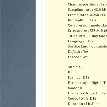
Channel positions : Fron
Sampling rate : 48.0 kH
Frame rate : 31.250 FPS 
Bit depth : 16 bits
Compression mode : Lo
Stream size : 358 MiB (
Title : Thai BluRay Mas
Language : Thai
Service kind : Complet
Default : Yes
Forced : Yes
Audio #2
ID : 3
Format : DTS
Format/Info : Digital 
Mode : 16
Format settings, Endian
Codec ID : A_DTS
Duration : 1 h 51 min