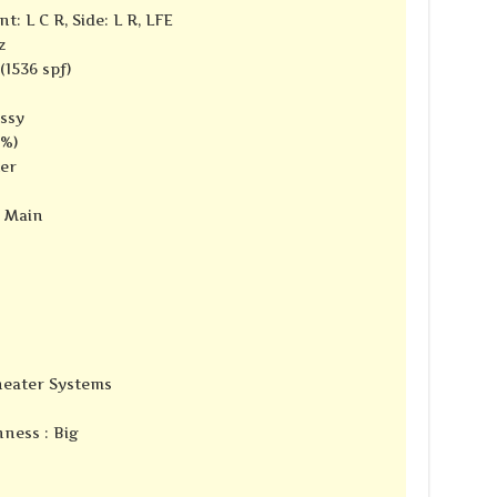
t: L C R, Side: L R, LFE
z
(1536 spf)
ssy
9%)
ter
e Main
Theater Systems
ness : Big