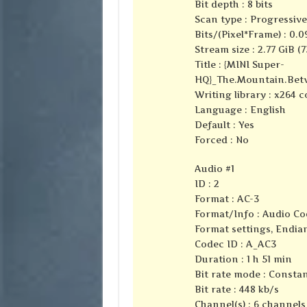
Bit depth : 8 bits
Scan type : Progressive
Bits/(Pixel*Frame) : 0.0
Stream size : 2.77 GiB (
Title : {MINI Super-
HQ}_The.Mountain.Betw
Writing library : x264 c
Language : English
Default : Yes
Forced : No
Audio #1
ID : 2
Format : AC-3
Format/Info : Audio Co
Format settings, Endian
Codec ID : A_AC3
Duration : 1 h 51 min
Bit rate mode : Consta
Bit rate : 448 kb/s
Channel(s) : 6 channels