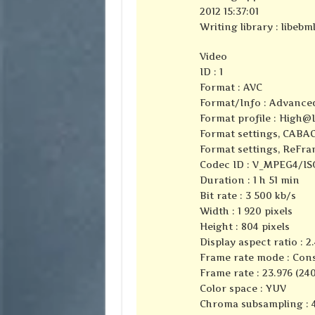
2012 15:37:01
Writing library : libebml
Video
ID : 1
Format : AVC
Format/Info : Advance
Format profile :
High@L
Format settings, CABAC
Format settings, ReFra
Codec ID : V_MPEG4/I
Duration : 1 h 51 min
Bit rate : 3 500 kb/s
Width : 1 920 pixels
Height : 804 pixels
Display aspect ratio : 2.
Frame rate mode : Con
Frame rate : 23.976 (24
Color space : YUV
Chroma subsampling : 4