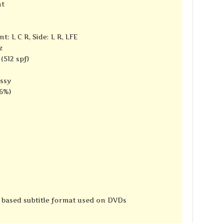
nt
t: L C R, Side: L R, LFE
z
(512 spf)
ssy
16%)
e based subtitle format used on DVDs