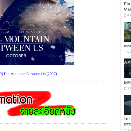
Blu
Mas
6 
บรร
5 
P] The Mountain Between Us (2017)
อัง
3 
ไทย
บรร
3 