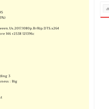
หมว
หมู่
95
73%)
een.Us.2017.1080p.BrRip.DTS.x264
ore 146 r2538 121396c
ding 3
ness : Big
nt