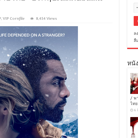
P
,
VIP Cornfile
8,454 Views
ลง
ลื
หนัง
/ พ
ไทย
6 