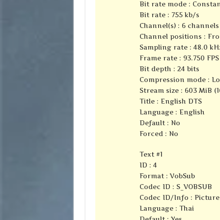
Bit rate mode : Consta
Bit rate : 755 kb/s
Channel(s) : 6 channels
Channel positions : Fron
Sampling rate : 48.0 kH
Frame rate : 93.750 FPS 
Bit depth : 24 bits
Compression mode : Lo
Stream size : 603 MiB (
Title : English DTS
Language : English
Default : No
Forced : No
Text #1
ID : 4
Format : VobSub
Codec ID : S_VOBSUB
Codec ID/Info : Pictur
Language : Thai
Default : Yes