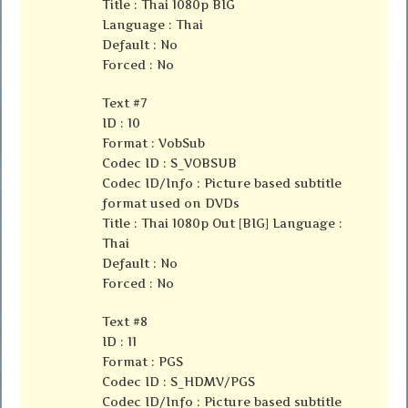
Title : Thai 1080p BIG
Language : Thai
Default : No
Forced : No
Text #7
ID : 10
Format : VobSub
Codec ID : S_VOBSUB
Codec ID/Info : Picture based subtitle
format used on DVDs
Title : Thai 1080p Out [BIG] Language :
Thai
Default : No
Forced : No
Text #8
ID : 11
Format : PGS
Codec ID : S_HDMV/PGS
Codec ID/Info : Picture based subtitle