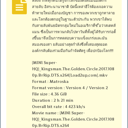
หลังจากที่ทุกคนได้รู้จักโลกของคิงส์แมนองค์กร
สายลับ อิสระนานาชาติ บัดนี้เหล่าฮีโร่ต้องเจอความ
ท้าทายใหม่เมื่อกองบัญชา การของพวกเขาถูกทาลาย
และโลกต้องตกอยู่ในฐานะตัวประกัน พวกเขาได้พบ
กับสายลับพันธมิตรกลุ่มใหม่ในอเมริกาที่ช ื่อว่าสเตทส์
แมน ซึ่งเป็นการหวนกลับไปหาวันที่ทั้งคู่ได้รับการก่อตั้
งขึ้นมาจึงเป็นการทดสอบความแข็งแกร่งและมัน
สมองของสา ยลับอย่างสุดกำลังซึ่งทั้งสองสุดยอด
องค์กรลับต้องร่วมมือกันกำจัดศัตรู เพื่อปกป้องโลก!!!
{MINI Super-
HQ}_Kingsman.The.Golden.Circle.2017.108
0p.BrRip.DTS.x264[Load2up,com].mkv
Format : Matroska
Format version : Version 4 / Version 2
File size : 4.36 GiB
Duration : 2 h 21 min
Overall bit rate : 4 423 kb/s
Movie name : {MINI Super-
HQ}_Kingsman.The.Golden.Circle.2017.108
0p.BrRip.DTS.x264