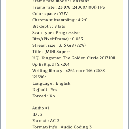
Frame rate mode : Constant
Frame rate : 23.976 (24000/1001) FPS
Color space : YUV
Chroma subsampling : 4:2:0
Bit depth : 8 bits
Scan type : Progressive
Bits/(Pixel*Frame) : 0.083
Stream size : 3.15 GiB (72%)
Title : {MINI Super-
HQ}_Kingsman.The.Golden.Circle.2017.108
0p.BrRip.DTS.x264
Writing library : x264 core 146 r2538
121396c
Language : English
Default : Yes
Forced : No
Audio #1
ID : 2
Format : AC-3
Format/Info : Audio Coding 3