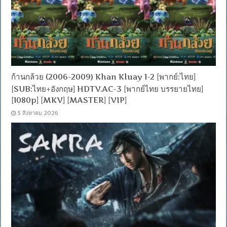
ก้านกล้วย (2006-2009) Khan Kluay 1-2 [พากย์:ไทย]
[SUB:ไทย+อังกฤษ] HDTV.AC-3 [พากย์ไทย บรรยายไทย]
[1080p] [MKV] [MASTER] [VIP]
5 สิงหาคม 2026