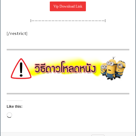
|——————————————————————|
[/restrict]
Like this:
Loading…