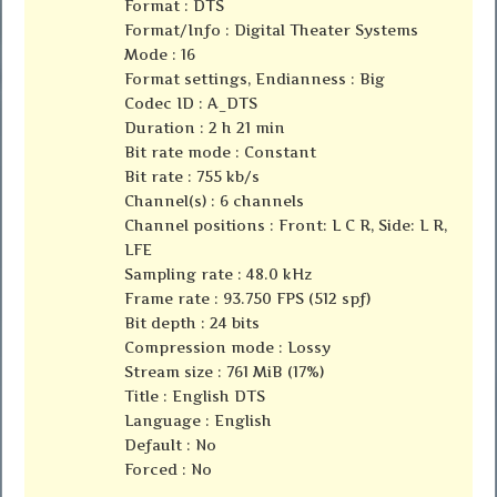
Format : DTS
Format/Info : Digital Theater Systems
Mode : 16
Format settings, Endianness : Big
Codec ID : A_DTS
Duration : 2 h 21 min
Bit rate mode : Constant
Bit rate : 755 kb/s
Channel(s) : 6 channels
Channel positions : Front: L C R, Side: L R,
LFE
Sampling rate : 48.0 kHz
Frame rate : 93.750 FPS (512 spf)
Bit depth : 24 bits
Compression mode : Lossy
Stream size : 761 MiB (17%)
Title : English DTS
Language : English
Default : No
Forced : No