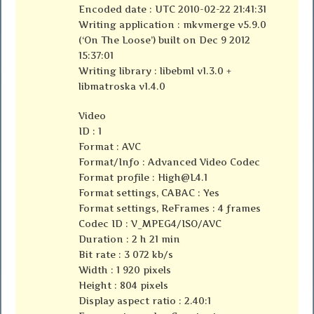
Encoded date : UTC 2010-02-22 21:41:31
Writing application : mkvmerge v5.9.0
(‘On The Loose’) built on Dec 9 2012
15:37:01
Writing library : libebml v1.3.0 +
libmatroska v1.4.0
Video
ID : 1
Format : AVC
Format/Info : Advanced Video Codec
Format profile :
High@L4.1
Format settings, CABAC : Yes
Format settings, ReFrames : 4 frames
Codec ID : V_MPEG4/ISO/AVC
Duration : 2 h 21 min
Bit rate : 3 072 kb/s
Width : 1 920 pixels
Height : 804 pixels
Display aspect ratio : 2.40:1