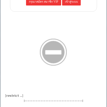
[restrict …]
|——————————————————————|