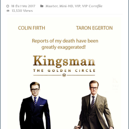
18 ธันวาคม 2017
Master
,
Mini-HD
,
VIP
,
VIP Cornfile
13,530 Views