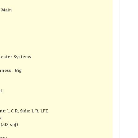
e Main
Theater Systems
ness : Big
nt
t: L C R, Side: L R, LFE
z
(512 spf)
ssy