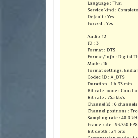
Language : Thai
Service kind : Complet
Default : Yes
Forced : Yes
Audio #2
ID : 3
Format : DTS
Format/Info : Digital 
Mode : 16
Format settings, Endian
Codec ID : A_DTS
Duration : 1 h 33 min
Bit rate mode : Consta
Bit rate : 755 kb/s
Channel(s) : 6 channels
Channel positions : Fron
Sampling rate : 48.0 kH
Frame rate : 93.750 FPS 
Bit depth : 24 bits
Compression mode : Lo