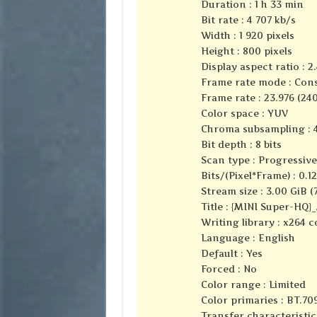
Duration : 1 h 33 min
Bit rate : 4 707 kb/s
Width : 1 920 pixels
Height : 800 pixels
Display aspect ratio : 2.
Frame rate mode : Con
Frame rate : 23.976 (24
Color space : YUV
Chroma subsampling : 4
Bit depth : 8 bits
Scan type : Progressive
Bits/(Pixel*Frame) : 0.1
Stream size : 3.00 GiB (
Title : {MINI Super-HQ
Writing library : x264 
Language : English
Default : Yes
Forced : No
Color range : Limited
Color primaries : BT.70
Transfer characteristic