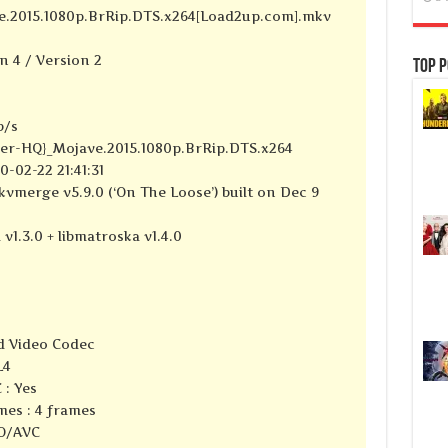
e.2015.1080p.BrRip.DTS.x264[Load2up.com].mkv
n 4 / Version 2
Top P
b/s
per-HQ}_Mojave.2015.1080p.BrRip.DTS.x264
-02-22 21:41:31
kvmerge v5.9.0 (‘On The Loose’) built on Dec 9
 v1.3.0 + libmatroska v1.4.0
d Video Codec
L4
 : Yes
mes : 4 frames
SO/AVC