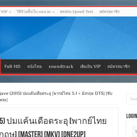
ด VIP
วิธีข้ามลิ้งเว็บ ouo.io
ทดสอบ Speed Test
สมัครสมาชิก
Full-HD
หนังไทย
soundtrack
เติมเงิน VIP
สมัครสมาชิก
e (2015) ปมแค้นเดือดระอุ [พากย์ไทย 5.1 + อังกฤษ DTS] [ซับ
nix]
Logi
(2015) ปมแค้นเดือดระอุ [พากย์ไทย
กฤษ] [MASTER] [MKV] [ONE2UP]