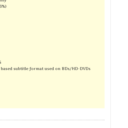
13%)
S
e based subtitle format used on BDs/HD-DVDs