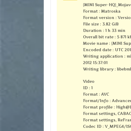
{MINI Super-HQ}_Mojav
Format : Matroska
Format version : Versio
File size : 3.82 GiB
Duration : 1 h 33 min
Overall bit rate : 5 871 k
Movie name : {MINI Su
Encoded date : UTC 2010
Writing application : m
2012 15:37:01
Writing library : libebml
Video
ID : 1
Format : AVC
Format/Info : Advance
Format profile : High@
Format settings, CABAC
Format settings, ReFra
Codec ID : V_MPEG4/I