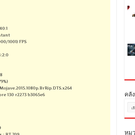
40:1
stant
000/1001) FPS
:2:0
28
79%)
}_Mojave.2015.1080p.BrRip.DTS.x264
คลัง
core 130 r2273 b3065e6
คลัง
เก็บ
9
หมว
s : BT.709