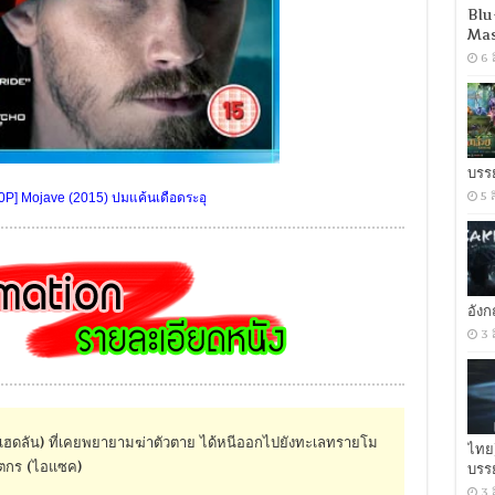
Blu
Mas
6 
บรร
5 
P] Mojave (2015) ปมแค้นเดือดระอุ
อัง
3 
ับ (เฮดลัน) ที่เคยพยายามฆ่าตัวตาย ได้หนีออกไปยังทะเลทรายโม
ไทย
าตกร (ไอแซค)
บรร
3 