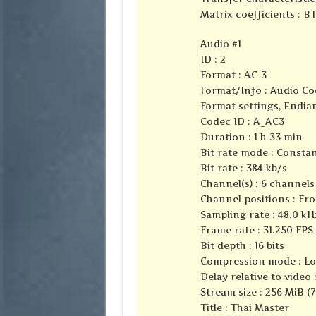
Matrix coefficients : B
Audio #1
ID : 2
Format : AC-3
Format/Info : Audio Co
Format settings, Endian
Codec ID : A_AC3
Duration : 1 h 33 min
Bit rate mode : Consta
Bit rate : 384 kb/s
Channel(s) : 6 channels
Channel positions : Fron
Sampling rate : 48.0 kH
Frame rate : 31.250 FPS 
Bit depth : 16 bits
Compression mode : Lo
Delay relative to video 
Stream size : 256 MiB (
Title : Thai Master