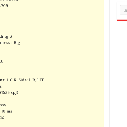
T.709
หมว
หมู่
ding 3
ness : Big
nt
t: L C R, Side: L R, LFE
z
(1536 spf)
ssy
: 10 ms
7%)