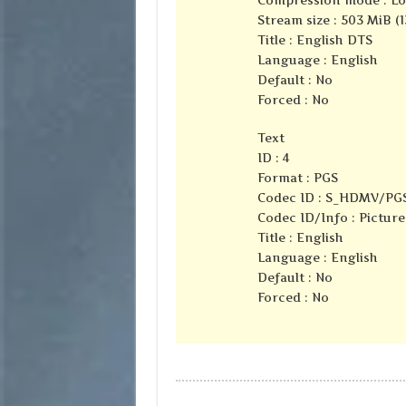
Stream size : 503 MiB (
Title : English DTS
Language : English
Default : No
Forced : No
Text
ID : 4
Format : PGS
Codec ID : S_HDMV/PG
Codec ID/Info : Pictur
Title : English
Language : English
Default : No
Forced : No