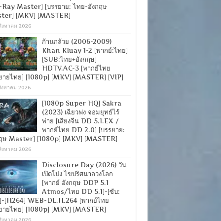
-Ray Master] [บรรยาย: ไทย-อังกฤษ
ter] [MKV] [MASTER]
สิงหาคม 2026
ก้านกล้วย (2006-2009)
Khan Kluay 1-2 [พากย์:ไทย]
[SUB:ไทย+อังกฤษ]
HDTV.AC-3 [พากย์ไทย
ยายไทย] [1080p] [MKV] [MASTER] [VIP]
สิงหาคม 2026
[1080p Super HQ] Sakra
(2023) เฉียวฟง จอมยุทธ์ไร้
พ่าย [เสียงจีน DD 5.1.EX /
พากย์ไทย DD 2.0] [บรรยาย:
กฤษ Master] [1080p] [MKV] [MASTER]
สิงหาคม 2026
Disclosure Day (2026) วัน
เปิดโปง ไขปริศนาลวงโลก
[พากย์ อังกฤษ DDP 5.1
Atmos/ไทย DD 5.1]-[ซับ:
]-[H264] WEB-DL.H.264 [พากย์ไทย
ยายไทย] [1080p] [MKV] [MASTER]
สิงหาคม 2026