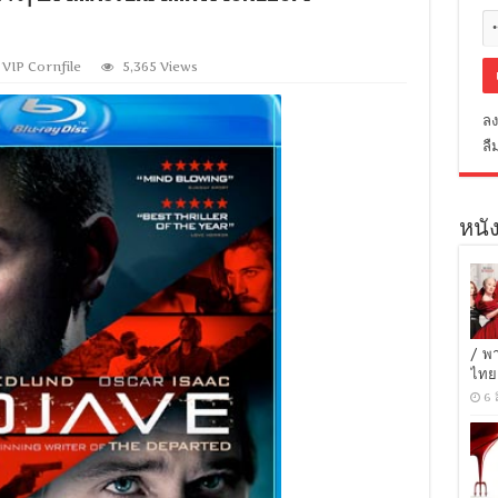
,
VIP Cornfile
5,365 Views
ลง
ลื
หนัง
/ พ
ไทย
6 