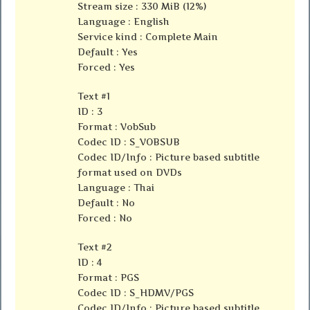
Stream size : 330 MiB (12%)
Language : English
Service kind : Complete Main
Default : Yes
Forced : Yes
Text #1
ID : 3
Format : VobSub
Codec ID : S_VOBSUB
Codec ID/Info : Picture based subtitle
format used on DVDs
Language : Thai
Default : No
Forced : No
Text #2
ID : 4
Format : PGS
Codec ID : S_HDMV/PGS
Codec ID/Info : Picture based subtitle