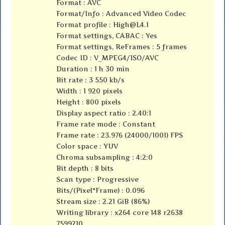
Format : AVC
Format/Info : Advanced Video Codec
Format profile :
High@L4.1
Format settings, CABAC : Yes
Format settings, ReFrames : 5 frames
Codec ID : V_MPEG4/ISO/AVC
Duration : 1 h 30 min
Bit rate : 3 550 kb/s
Width : 1 920 pixels
Height : 800 pixels
Display aspect ratio : 2.40:1
Frame rate mode : Constant
Frame rate : 23.976 (24000/1001) FPS
Color space : YUV
Chroma subsampling : 4:2:0
Bit depth : 8 bits
Scan type : Progressive
Bits/(Pixel*Frame) : 0.096
Stream size : 2.21 GiB (86%)
Writing library : x264 core 148 r2638
7599210