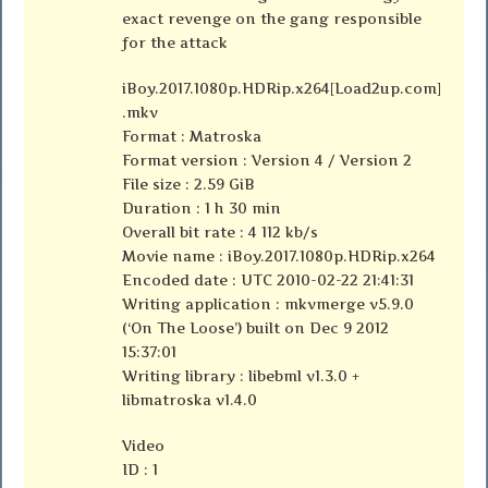
exact revenge on the gang responsible
for the attack
iBoy.2017.1080p.HDRip.x264[Load2up.com]
.mkv
Format : Matroska
Format version : Version 4 / Version 2
File size : 2.59 GiB
Duration : 1 h 30 min
Overall bit rate : 4 112 kb/s
Movie name : iBoy.2017.1080p.HDRip.x264
Encoded date : UTC 2010-02-22 21:41:31
Writing application : mkvmerge v5.9.0
(‘On The Loose’) built on Dec 9 2012
15:37:01
Writing library : libebml v1.3.0 +
libmatroska v1.4.0
Video
ID : 1