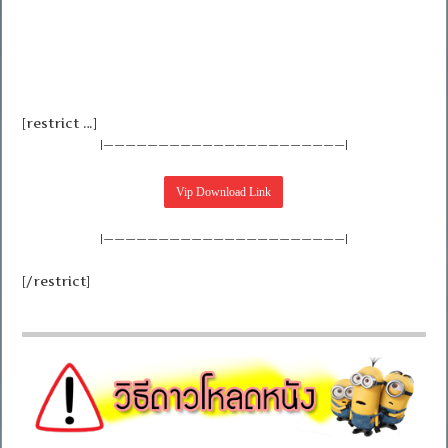
[restrict …]
|——————————————————————|
|——————————————————————|
[/restrict]