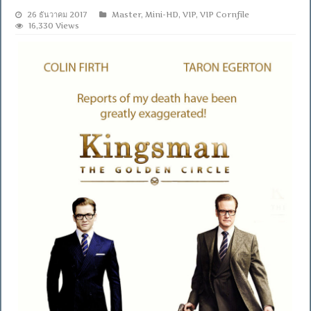
26 ธันวาคม 2017
Master
,
Mini-HD
,
VIP
,
VIP Cornfile
16,330 Views