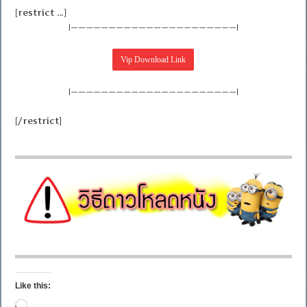
[restrict …]
|——————————————————————|
|——————————————————————|
[/restrict]
Like this:
Loading…