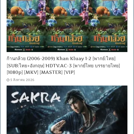
ก้านกล้วย (2006-2009) Khan Kluay 1-2 [พากย์:ไทย]
[SUB:ไทย+อังกฤษ] HDTV.AC-3 [พากย์ไทย บรรยายไทย]
[1080p] [MKV] [MASTER] [VIP]
5 สิงหาคม 2026