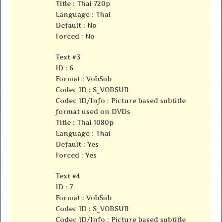
Title : Thai 720p
Language : Thai
Default : No
Forced : No
Text #3
ID : 6
Format : VobSub
Codec ID : S_VOBSUB
Codec ID/Info : Picture based subtitle
format used on DVDs
Title : Thai 1080p
Language : Thai
Default : Yes
Forced : Yes
Text #4
ID : 7
Format : VobSub
Codec ID : S_VOBSUB
Codec ID/Info : Picture based subtitle