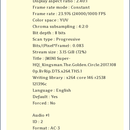
Display aspect ratio : 2.40:1
Frame rate mode : Constant
Frame rate : 23.976 (24000/1001) FPS
Color space : YUV
Chroma subsampling : 4:2:0
Bit depth : 8 bits
Scan type : Progressive
Bits/(Pixel*Frame) : 0.083
Stream size : 3.15 GiB (72%)
Title : {MINI Super-
HQ}_Kingsman.The.Golden.Circle.2017.108
0p.BrRip.DTS.x264.TH5.1
Writing library : x264 core 146 r2538
121396c
Language : English
Default : Yes
Forced : No
Audio #1
ID : 2
Format : AC-3