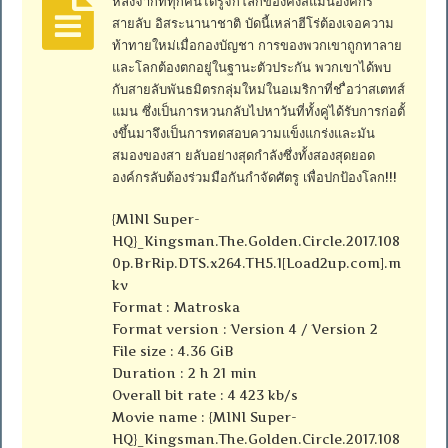
หลังจากที่ทุกคนได้รู้จักโลกของคิงส์แมนองค์กร
สายลับ อิสระนานาชาติ บัดนี้เหล่าฮีโร่ต้องเจอความ
ท้าทายใหม่เมื่อกองบัญชา การของพวกเขาถูกทาลาย
และโลกต้องตกอยู่ในฐานะตัวประกัน พวกเขาได้พบ
กับสายลับพันธมิตรกลุ่มใหม่ในอเมริกาที่ช ื่อว่าสเตทส์
แมน ซึ่งเป็นการหวนกลับไปหาวันที่ทั้งคู่ได้รับการก่อตั้
งขึ้นมาจึงเป็นการทดสอบความแข็งแกร่งและมัน
สมองของสา ยลับอย่างสุดกำลังซึ่งทั้งสองสุดยอด
องค์กรลับต้องร่วมมือกันกำจัดศัตรู เพื่อปกป้องโลก!!!
{MINI Super-
HQ}_Kingsman.The.Golden.Circle.2017.108
0p.BrRip.DTS.x264.TH5.1[Load2up.com].m
kv
Format : Matroska
Format version : Version 4 / Version 2
File size : 4.36 GiB
Duration : 2 h 21 min
Overall bit rate : 4 423 kb/s
Movie name : {MINI Super-
HQ}_Kingsman.The.Golden.Circle.2017.108