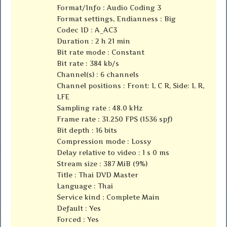
Format/Info : Audio Coding 3
Format settings, Endianness : Big
Codec ID : A_AC3
Duration : 2 h 21 min
Bit rate mode : Constant
Bit rate : 384 kb/s
Channel(s) : 6 channels
Channel positions : Front: L C R, Side: L R,
LFE
Sampling rate : 48.0 kHz
Frame rate : 31.250 FPS (1536 spf)
Bit depth : 16 bits
Compression mode : Lossy
Delay relative to video : 1 s 0 ms
Stream size : 387 MiB (9%)
Title : Thai DVD Master
Language : Thai
Service kind : Complete Main
Default : Yes
Forced : Yes