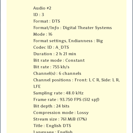
Audio #2
ID : 3
Format : DTS
Format/Info : Digital Theater Systems
Mode : 16
Format settings, Endianness : Big
Codec ID : A_DTS
Duration : 2 h 21 min
Bit rate mode : Constant
Bit rate : 755 kb/s
Channel(s) : 6 channels
Channel positions : Front: L C R, Side: L R,
LFE
Sampling rate : 48.0 kHz
Frame rate : 93.750 FPS (512 spf)
Bit depth : 24 bits
Compression mode : Lossy
Stream size : 761 MiB (17%)
Title : English DTS
Language : English