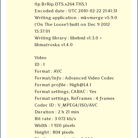
0p.BrRip.DTS.x264.TH5.1
Encoded date : UTC 2010-02-22 21:41:31
Writing application : mkvmerge v5.9.0
(‘On The Loose’) built on Dec 9 2012
15:37:01
Writing library : libebml v1.3.0 +
libmatroska v1.4.0
Video
ID : 1
Format : AVC
Format/Info : Advanced Video Codec
Format profile :
High@L4.1
Format settings, CABAC : Yes
Format settings, ReFrames : 4 frames
Codec ID : V_MPEG4/ISO/AVC
Duration : 2 h 21 min
Bit rate : 3 072 kb/s
Width : 1 920 pixels
Height : 804 pixels