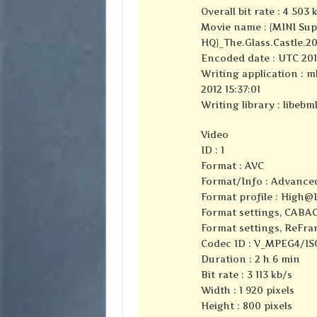
Overall bit rate : 4 503 
Movie name : {MINI Sup
HQ}_The.Glass.Castle.2
Encoded date : UTC 2010
Writing application : m
2012 15:37:01
Writing library : libebml
Video
ID : 1
Format : AVC
Format/Info : Advance
Format profile : High@
Format settings, CABAC
Format settings, ReFra
Codec ID : V_MPEG4/I
Duration : 2 h 6 min
Bit rate : 3 113 kb/s
Width : 1 920 pixels
Height : 800 pixels