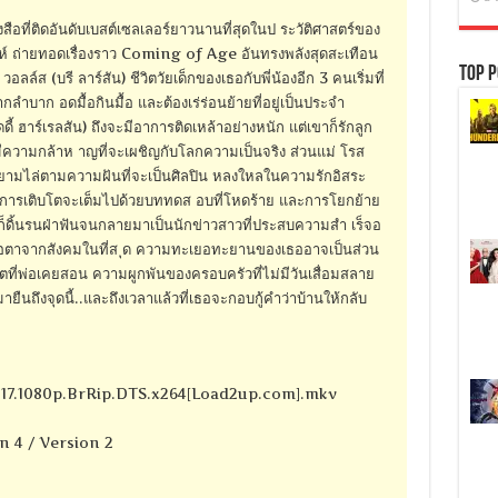
อที่ติดอันดับเบสต์เซลเลอร์ยาวนานที่สุดในป ระวัติศาสตร์ของ
ดาห์ ถ่ายทอดเรื่องราว Coming of Age อันทรงพลังสุดสะเทือน
Top P
 วอลล์ส (บรี ลาร์สัน) ชีวิตวัยเด็กของเธอกับพี่น้องอีก 3 คนเริ่มที่
ลำบาก อดมื้อกินมื้อ และต้องเร่ร่อนย้ายที่อยู่เป็นประจำ
ดดี้ ฮาร์เรลสัน) ถึงจะมีอาการติดเหล้าอย่างหนัก แต่เขาก็รักลูก
ีความกล้าห าญที่จะเผชิญกับโลกความเป็นจริง ส่วนแม่ โรส
ยายามไล่ตามความฝันที่จะเป็นศิลปิน หลงใหลในความรักอิสระ
ห่งการเติบโตจะเต็มไปด้วยบททดส อบที่โหดร้าย และการโยกย้าย
ต์ ก็ดิ้นรนฝ่าฟันจนกลายมาเป็นนักข่าวสาวที่ประสบความสำ เร็จอ
ถือตาจากสังคมในที่ส ุด ความทะเยอทะยานของเธออาจเป็นส่วน
ีวิตที่พ่อเคยสอน ความผูกพันของครอบครัวที่ไม่มีวันเสื่อมสลาย
มายืนถึงจุดนี้..และถึงเวลาแล้วที่เธอจะกอบกู้คำว่าบ้านให้กลับ
017.1080p.BrRip.DTS.x264[Load2up.com].mkv
n 4 / Version 2