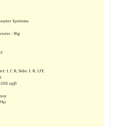
Theater Systems
ness : Big
nt
t: L C R, Side: L R, LFE
z
(512 spf)
ssy
7%)