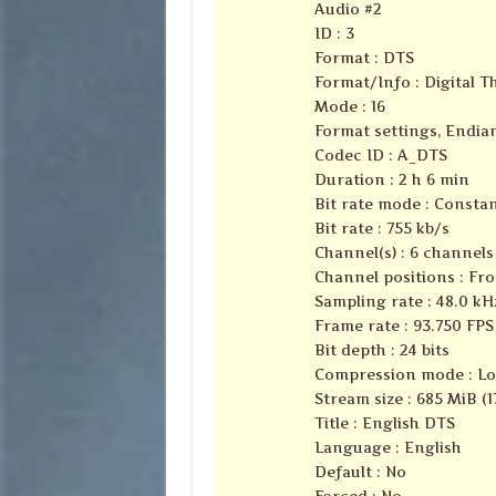
Audio #2
ID : 3
Format : DTS
Format/Info : Digital 
Mode : 16
Format settings, Endian
Codec ID : A_DTS
Duration : 2 h 6 min
Bit rate mode : Consta
Bit rate : 755 kb/s
Channel(s) : 6 channels
Channel positions : Fron
Sampling rate : 48.0 kH
Frame rate : 93.750 FPS 
Bit depth : 24 bits
Compression mode : Lo
Stream size : 685 MiB (1
Title : English DTS
Language : English
Default : No