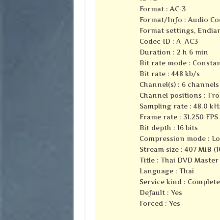
Format : AC-3
Format/Info : Audio Co
Format settings, Endian
Codec ID : A_AC3
Duration : 2 h 6 min
Bit rate mode : Consta
Bit rate : 448 kb/s
Channel(s) : 6 channels
Channel positions : Fron
Sampling rate : 48.0 kH
Frame rate : 31.250 FPS 
Bit depth : 16 bits
Compression mode : Lo
Stream size : 407 MiB (
Title : Thai DVD Master
Language : Thai
Service kind : Complet
Default : Yes
Forced : Yes