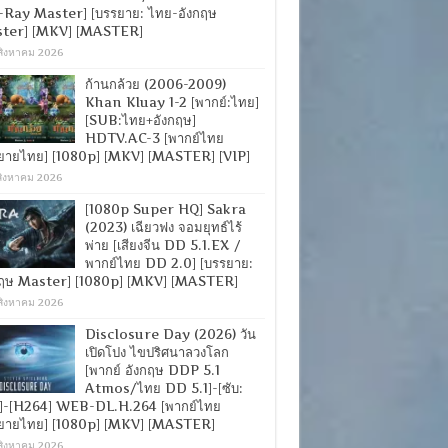
-Ray Master] [บรรยาย: ไทย-อังกฤษ
ter] [MKV] [MASTER]
สิงหาคม 2026
ก้านกล้วย (2006-2009)
Khan Kluay 1-2 [พากย์:ไทย]
[SUB:ไทย+อังกฤษ]
HDTV.AC-3 [พากย์ไทย
ยายไทย] [1080p] [MKV] [MASTER] [VIP]
สิงหาคม 2026
[1080p Super HQ] Sakra
(2023) เฉียวฟง จอมยุทธ์ไร้
พ่าย [เสียงจีน DD 5.1.EX /
พากย์ไทย DD 2.0] [บรรยาย:
กฤษ Master] [1080p] [MKV] [MASTER]
สิงหาคม 2026
Disclosure Day (2026) วัน
เปิดโปง ไขปริศนาลวงโลก
[พากย์ อังกฤษ DDP 5.1
Atmos/ไทย DD 5.1]-[ซับ:
]-[H264] WEB-DL.H.264 [พากย์ไทย
ยายไทย] [1080p] [MKV] [MASTER]
สิงหาคม 2026