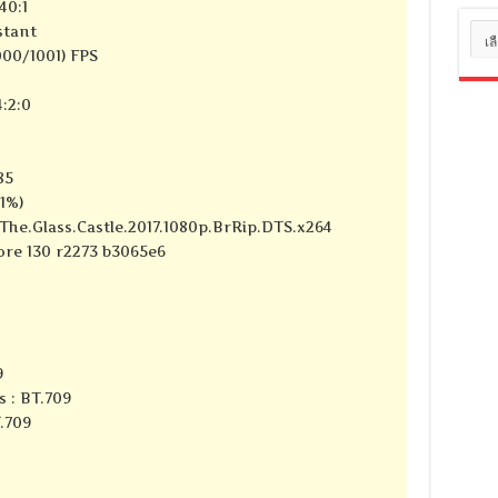
40:1
หมว
stant
หมู่
000/1001) FPS
:2:0
85
71%)
_The.Glass.Castle.2017.1080p.BrRip.DTS.x264
core 130 r2273 b3065e6
9
s : BT.709
T.709