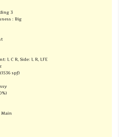
ding 3
ness : Big
nt
t: L C R, Side: L R, LFE
z
(1536 spf)
ssy
10%)
e Main