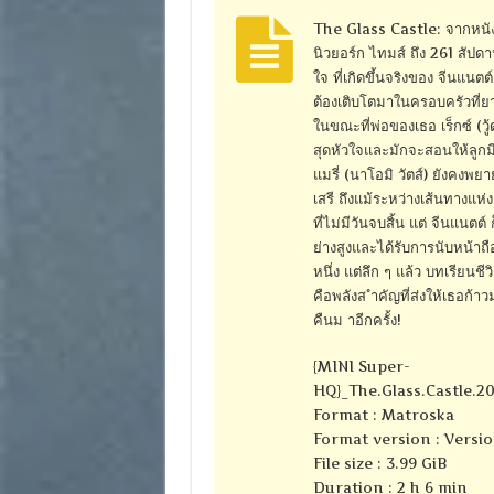
The Glass Castle: จากหนังสื
นิวยอร์ก ไทมส์ ถึง 261 สัป
ใจ ที่เกิดขึ้นจริงของ จีนแนตต์
ต้องเติบโตมาในครอบครัวที่ยาก
ในขณะที่พ่อของเธอ เร็กซ์ (วู้
สุดหัวใจและมักจะสอนให้ลูกม
แมรี่ (นาโอมิ วัตส์) ยังคงพ
เสรี ถึงแม้ระหว่างเส้นทางแ
ที่ไม่มีวันจบสิ้น แต่ จีนแนต
ย่างสูงและได้รับการนับหน้า
หนึ่ง แต่ลึก ๆ แล้ว บทเรียนช
คือพลังส ำคัญที่ส่งให้เธอก้าว
คืนม าอีกครั้ง!
{MINI Super-
HQ}_The.Glass.Castle.2
Format : Matroska
Format version : Versio
File size : 3.99 GiB
Duration : 2 h 6 min