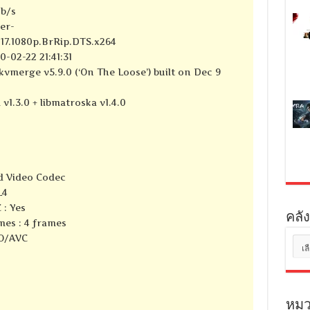
kb/s
er-
017.1080p.BrRip.DTS.x264
-02-22 21:41:31
kvmerge v5.9.0 (‘On The Loose’) built on Dec 9
 v1.3.0 + libmatroska v1.4.0
d Video Codec
L4
 : Yes
คลัง
mes : 4 frames
SO/AVC
คลัง
เก็บ
หมว