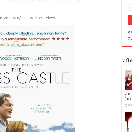
P
,
VIP Cornfile
3,960 Views
ลง
ลื
หนัง
/ พ
ไทย
6 