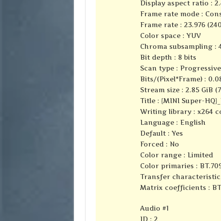
Display aspect ratio : 2.
Frame rate mode : Con
Frame rate : 23.976 (24
Color space : YUV
Chroma subsampling : 4
Bit depth : 8 bits
Scan type : Progressive
Bits/(Pixel*Frame) : 0.0
Stream size : 2.85 GiB (
Title : {MINI Super-HQ}
Writing library : x264 
Language : English
Default : Yes
Forced : No
Color range : Limited
Color primaries : BT.70
Transfer characteristic
Matrix coefficients : B
Audio #1
ID : 2