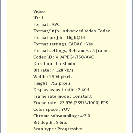
Video
ID : 1
Format : AVC
Format/Info : Advanced Video Codec
Format profile : High@L4
Format settings, CABAC : Yes
Format settings, ReFrames : 5 frames
Codec ID : V_MPEG4/ISO/AVC
Duration : 1 h 31 min
Bit rate : 4 528 kb/s
Width : 1 904 pixels
Height : 792 pixels
Display aspect ratio : 2.40:1
Frame rate mode : Constant
Frame rate : 23.976 (23976/1000) FPS
Color space : YUV
Chroma subsampling : 4:2:0
Bit depth : 8 bits
Scan type : Progressive