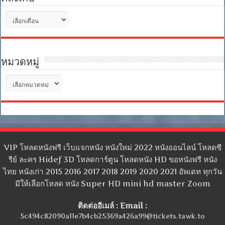
คลัง
เก็บ
หมวดหมู่
หมวด
หมู่
VIP โหลดหนังฟรี เว็บแจกหนัง หนังใหม่ 2022 หนังออนไลน์ โหลดซี
รีย์ ละคร Hidef 3D โหลดการ์ตูน โหลดหนัง HD ขอหนังฟรี หนัง
ไทย หนังเก่า 2015 2016 2017 2018 2019 2020 2021 อัพเดท ทุกวัน
มีให้เลือกโหลด หนัง Super HD mini hd master Zoom
ติดต่ออีเมล์ : Email :
5c494c82090a11e7b4cb25369a426a99@tickets.tawk.to