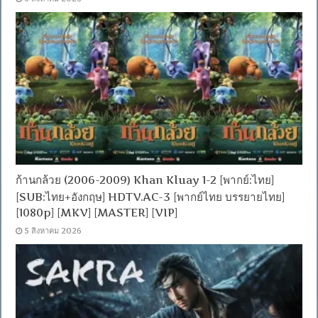
ก้านกล้วย (2006-2009) Khan Kluay 1-2 [พากย์:ไทย]
[SUB:ไทย+อังกฤษ] HDTV.AC-3 [พากย์ไทย บรรยายไทย]
[1080p] [MKV] [MASTER] [VIP]
5 สิงหาคม 2026