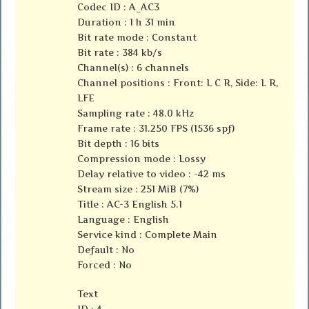
Codec ID : A_AC3
Duration : 1 h 31 min
Bit rate mode : Constant
Bit rate : 384 kb/s
Channel(s) : 6 channels
Channel positions : Front: L C R, Side: L R,
LFE
Sampling rate : 48.0 kHz
Frame rate : 31.250 FPS (1536 spf)
Bit depth : 16 bits
Compression mode : Lossy
Delay relative to video : -42 ms
Stream size : 251 MiB (7%)
Title : AC-3 English 5.1
Language : English
Service kind : Complete Main
Default : No
Forced : No
Text
ID : 4