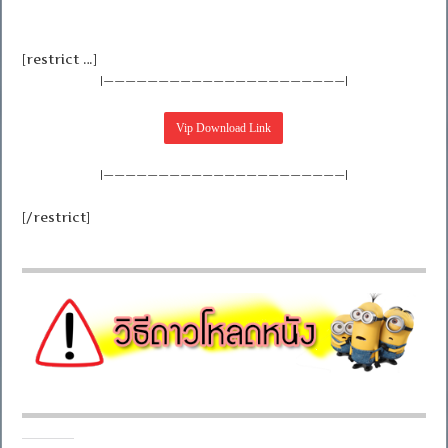
[restrict …]
|——————————————————————|
|——————————————————————|
[/restrict]