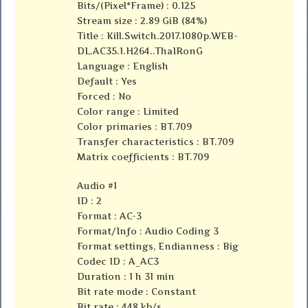
Bits/(Pixel*Frame) : 0.125
Stream size : 2.89 GiB (84%)
Title : Kill.Switch.2017.1080p.WEB-
DL.AC35.1.H264..ThaIRonG
Language : English
Default : Yes
Forced : No
Color range : Limited
Color primaries : BT.709
Transfer characteristics : BT.709
Matrix coefficients : BT.709
Audio #1
ID : 2
Format : AC-3
Format/Info : Audio Coding 3
Format settings, Endianness : Big
Codec ID : A_AC3
Duration : 1 h 31 min
Bit rate mode : Constant
Bit rate : 448 kb/s