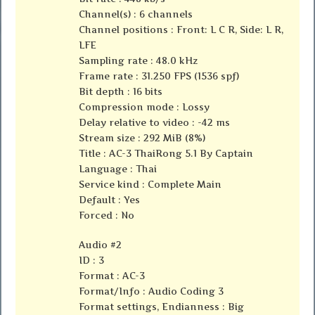
Channel(s) : 6 channels
Channel positions : Front: L C R, Side: L R,
LFE
Sampling rate : 48.0 kHz
Frame rate : 31.250 FPS (1536 spf)
Bit depth : 16 bits
Compression mode : Lossy
Delay relative to video : -42 ms
Stream size : 292 MiB (8%)
Title : AC-3 ThaiRong 5.1 By Captain
Language : Thai
Service kind : Complete Main
Default : Yes
Forced : No
Audio #2
ID : 3
Format : AC-3
Format/Info : Audio Coding 3
Format settings, Endianness : Big