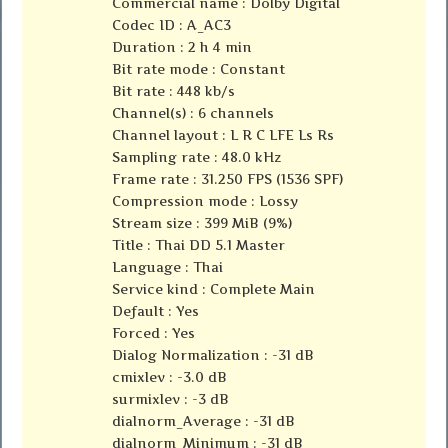
Commercial name : Dolby Digital
Codec ID : A_AC3
Duration : 2 h 4 min
Bit rate mode : Constant
Bit rate : 448 kb/s
Channel(s) : 6 channels
Channel layout : L R C LFE Ls Rs
Sampling rate : 48.0 kHz
Frame rate : 31.250 FPS (1536 SPF)
Compression mode : Lossy
Stream size : 399 MiB (9%)
Title : Thai DD 5.1 Master
Language : Thai
Service kind : Complete Main
Default : Yes
Forced : Yes
Dialog Normalization : -31 dB
cmixlev : -3.0 dB
surmixlev : -3 dB
dialnorm_Average : -31 dB
dialnorm_Minimum : -31 dB