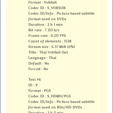
Format : VobSub
Codec ID : S_VOBSUB
Codec ID/Info : Picture based subtitle
format used on DVDs
Duration : 2 h 1 min
Bit rate : 7 313 b/s
Frame rate : 0.211 FPS
Count of elements : 1538
Stream size : 6.37 MiB (0%)
Title : Thai VobSub Out
Language : Thai
Default : No
Forced : No
Text #6
ID : 9
Format : PGS
Codec ID : S_HDMV/PGS
Codec ID/Info : Picture based subtitle
format used on BDs/HD-DVDs
Duration : 2 h 3 min