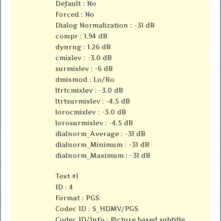
Default : No
Forced : No
Dialog Normalization : -31 dB
compr : 1.94 dB
dynrng : 1.26 dB
cmixlev : -3.0 dB
surmixlev : -6 dB
dmixmod : Lo/Ro
ltrtcmixlev : -3.0 dB
ltrtsurmixlev : -4.5 dB
lorocmixlev : -3.0 dB
lorosurmixlev : -4.5 dB
dialnorm_Average : -31 dB
dialnorm_Minimum : -31 dB
dialnorm_Maximum : -31 dB
Text #1
ID : 4
Format : PGS
Codec ID : S_HDMV/PGS
Codec ID/Info : Picture based subtitle