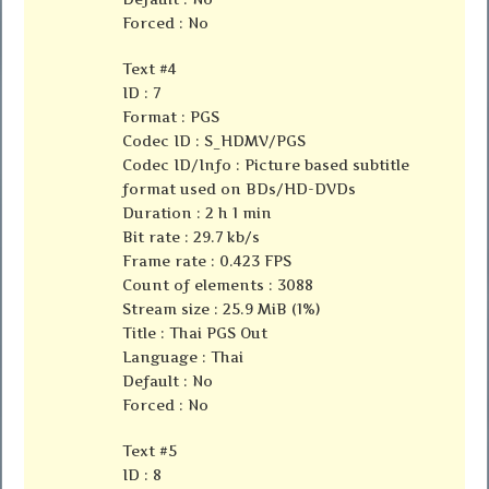
Forced : No
Text #4
ID : 7
Format : PGS
Codec ID : S_HDMV/PGS
Codec ID/Info : Picture based subtitle
format used on BDs/HD-DVDs
Duration : 2 h 1 min
Bit rate : 29.7 kb/s
Frame rate : 0.423 FPS
Count of elements : 3088
Stream size : 25.9 MiB (1%)
Title : Thai PGS Out
Language : Thai
Default : No
Forced : No
Text #5
ID : 8