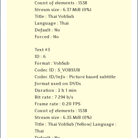
Count of elements : 1538
Stream size : 6.37 MiB (0%)
Title : Thai VobSub
Language : Thai
Default : No
Forced : No
Text #3
ID : 6
Format : VobSub
Codec ID : S_VOBSUB
Codec ID/Info : Picture based subtitle
format used on DVDs
Duration : 2 h 1 min
Bit rate : 7 294 b/s
Frame rate : 0.211 FPS
Count of elements : 1538
Stream size : 6.35 MiB (0%)
Title : Thai VobSub [Yellow] Language :
Thai
Default : No