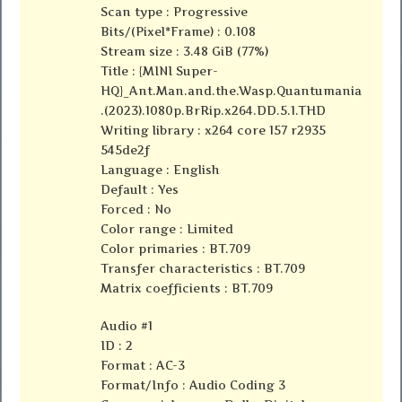
Scan type : Progressive
Bits/(Pixel*Frame) : 0.108
Stream size : 3.48 GiB (77%)
Title : {MINI Super-
HQ}_Ant.Man.and.the.Wasp.Quantumania
.(2023).1080p.BrRip.x264.DD.5.1.THD
Writing library : x264 core 157 r2935
545de2f
Language : English
Default : Yes
Forced : No
Color range : Limited
Color primaries : BT.709
Transfer characteristics : BT.709
Matrix coefficients : BT.709
Audio #1
ID : 2
Format : AC-3
Format/Info : Audio Coding 3