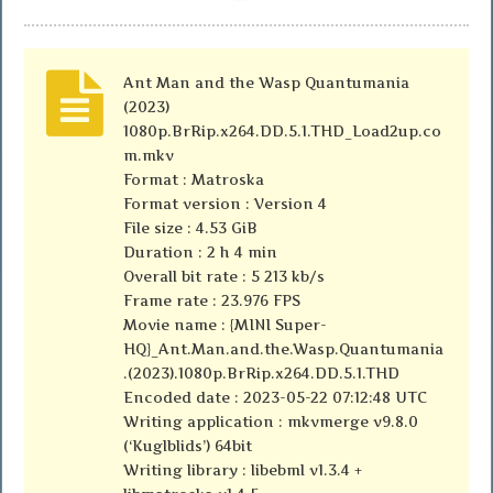
Ant Man and the Wasp Quantumania
(2023)
1080p.BrRip.x264.DD.5.1.THD_Load2up.co
m.mkv
Format : Matroska
Format version : Version 4
File size : 4.53 GiB
Duration : 2 h 4 min
Overall bit rate : 5 213 kb/s
Frame rate : 23.976 FPS
Movie name : {MINI Super-
HQ}_Ant.Man.and.the.Wasp.Quantumania
.(2023).1080p.BrRip.x264.DD.5.1.THD
Encoded date : 2023-05-22 07:12:48 UTC
Writing application : mkvmerge v9.8.0
(‘Kuglblids’) 64bit
Writing library : libebml v1.3.4 +