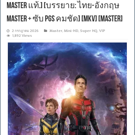
Master แท้.] [บรรยาย: ไทย-อังกฤษ
Master + ซับ PGS คมชัด] [MKV] [MASTER]
2 กรกฎาคม 2026
Master
,
Mini-HD
,
Super HQ
,
VIP
1,892 Views