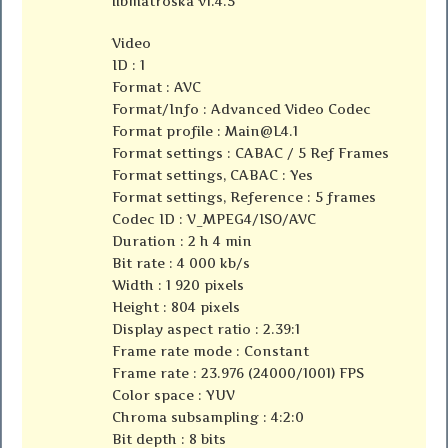
libmatroska v1.4.5
Video
ID : 1
Format : AVC
Format/Info : Advanced Video Codec
Format profile :
Main@L4.1
Format settings : CABAC / 5 Ref Frames
Format settings, CABAC : Yes
Format settings, Reference : 5 frames
Codec ID : V_MPEG4/ISO/AVC
Duration : 2 h 4 min
Bit rate : 4 000 kb/s
Width : 1 920 pixels
Height : 804 pixels
Display aspect ratio : 2.39:1
Frame rate mode : Constant
Frame rate : 23.976 (24000/1001) FPS
Color space : YUV
Chroma subsampling : 4:2:0
Bit depth : 8 bits