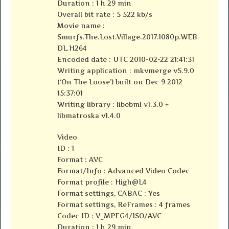
Duration : 1 h 29 min
Overall bit rate : 5 522 kb/s
Movie name :
Smurfs.The.Lost.Village.2017.1080p.WEB-
DL.H264
Encoded date : UTC 2010-02-22 21:41:31
Writing application : mkvmerge v5.9.0
(‘On The Loose’) built on Dec 9 2012
15:37:01
Writing library : libebml v1.3.0 +
libmatroska v1.4.0
Video
ID : 1
Format : AVC
Format/Info : Advanced Video Codec
Format profile : High@L4
Format settings, CABAC : Yes
Format settings, ReFrames : 4 frames
Codec ID : V_MPEG4/ISO/AVC
Duration : 1 h 29 min