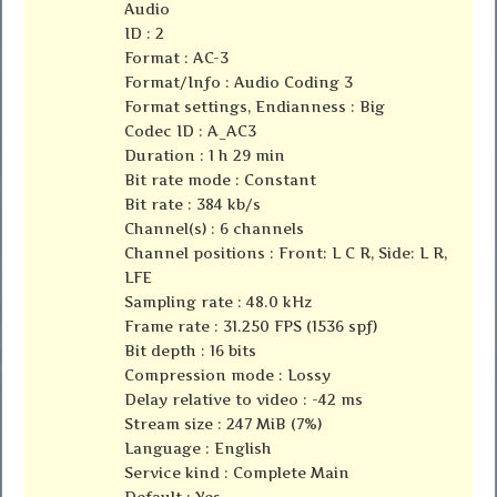
Audio
ID : 2
Format : AC-3
Format/Info : Audio Coding 3
Format settings, Endianness : Big
Codec ID : A_AC3
Duration : 1 h 29 min
Bit rate mode : Constant
Bit rate : 384 kb/s
Channel(s) : 6 channels
Channel positions : Front: L C R, Side: L R,
LFE
Sampling rate : 48.0 kHz
Frame rate : 31.250 FPS (1536 spf)
Bit depth : 16 bits
Compression mode : Lossy
Delay relative to video : -42 ms
Stream size : 247 MiB (7%)
Language : English
Service kind : Complete Main
Default : Yes