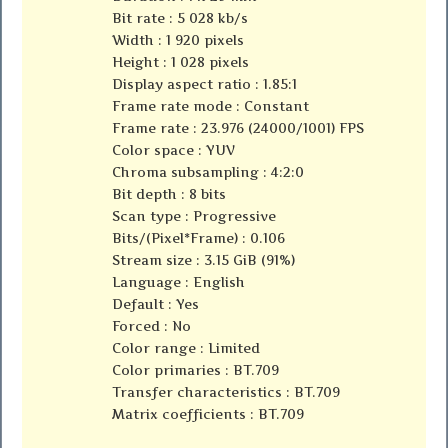
Bit rate : 5 028 kb/s
Width : 1 920 pixels
Height : 1 028 pixels
Display aspect ratio : 1.85:1
Frame rate mode : Constant
Frame rate : 23.976 (24000/1001) FPS
Color space : YUV
Chroma subsampling : 4:2:0
Bit depth : 8 bits
Scan type : Progressive
Bits/(Pixel*Frame) : 0.106
Stream size : 3.15 GiB (91%)
Language : English
Default : Yes
Forced : No
Color range : Limited
Color primaries : BT.709
Transfer characteristics : BT.709
Matrix coefficients : BT.709