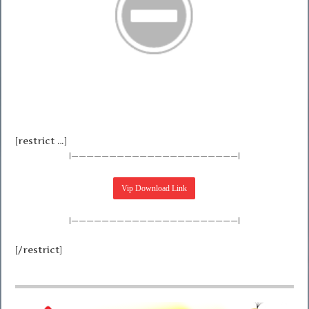
[restrict …]
|——————————————————————|
|——————————————————————|
[/restrict]