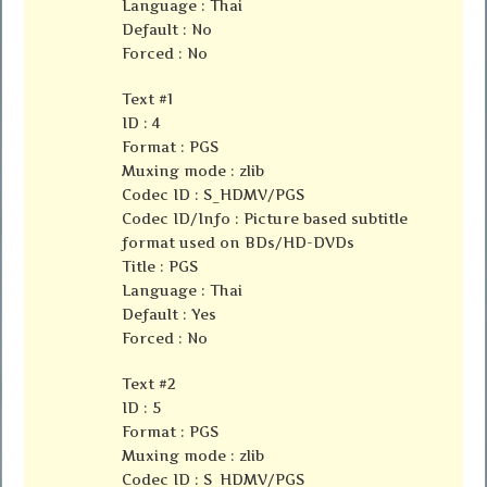
Language : Thai
Default : No
Forced : No
Text #1
ID : 4
Format : PGS
Muxing mode : zlib
Codec ID : S_HDMV/PGS
Codec ID/Info : Picture based subtitle
format used on BDs/HD-DVDs
Title : PGS
Language : Thai
Default : Yes
Forced : No
Text #2
ID : 5
Format : PGS
Muxing mode : zlib
Codec ID : S_HDMV/PGS