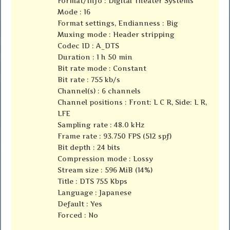
Format/Info : Digital Theater Systems
Mode : 16
Format settings, Endianness : Big
Muxing mode : Header stripping
Codec ID : A_DTS
Duration : 1 h 50 min
Bit rate mode : Constant
Bit rate : 755 kb/s
Channel(s) : 6 channels
Channel positions : Front: L C R, Side: L R,
LFE
Sampling rate : 48.0 kHz
Frame rate : 93.750 FPS (512 spf)
Bit depth : 24 bits
Compression mode : Lossy
Stream size : 596 MiB (14%)
Title : DTS 755 Kbps
Language : Japanese
Default : Yes
Forced : No