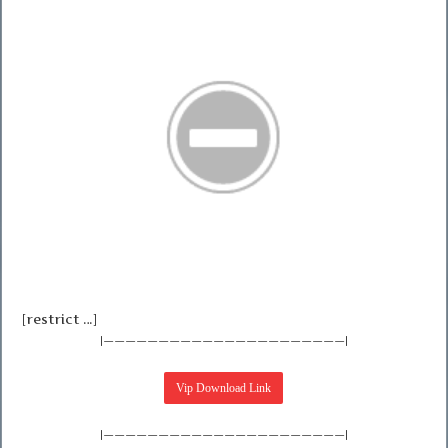
[restrict …]
|——————————————————————|
|——————————————————————|