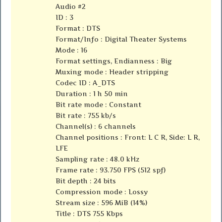
Audio #2
ID : 3
Format : DTS
Format/Info : Digital Theater Systems
Mode : 16
Format settings, Endianness : Big
Muxing mode : Header stripping
Codec ID : A_DTS
Duration : 1 h 50 min
Bit rate mode : Constant
Bit rate : 755 kb/s
Channel(s) : 6 channels
Channel positions : Front: L C R, Side: L R,
LFE
Sampling rate : 48.0 kHz
Frame rate : 93.750 FPS (512 spf)
Bit depth : 24 bits
Compression mode : Lossy
Stream size : 596 MiB (14%)
Title : DTS 755 Kbps