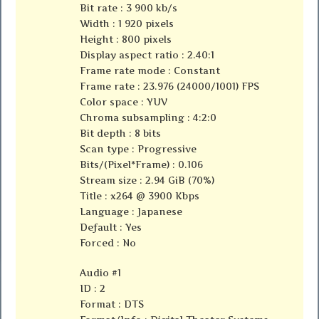
Bit rate : 3 900 kb/s
Width : 1 920 pixels
Height : 800 pixels
Display aspect ratio : 2.40:1
Frame rate mode : Constant
Frame rate : 23.976 (24000/1001) FPS
Color space : YUV
Chroma subsampling : 4:2:0
Bit depth : 8 bits
Scan type : Progressive
Bits/(Pixel*Frame) : 0.106
Stream size : 2.94 GiB (70%)
Title : x264 @ 3900 Kbps
Language : Japanese
Default : Yes
Forced : No
Audio #1
ID : 2
Format : DTS