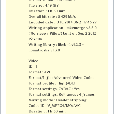
File size : 4.19 GiB
Duration : 1 h 50 min
Overall bit rate : 5 429 kb/s
Encoded date : UTC 2017-06-21 17:45:27
Writing application : mkvmerge v5.8.0
(‘No Sleep / Pillow’) built on Sep 2 2012
15:37:04
Writing library : libebml v1.2.3 +
libmatroska v1.3.0
Video
ID : 1
Format : AVC
Format/Info : Advanced Video Codec
Format profile :
High@L4.1
Format settings, CABAC : Yes
Format settings, ReFrames : 4 frames
Muxing mode : Header stripping
Codec ID : V_MPEG4/ISO/AVC
Duration : 1 h 50 min