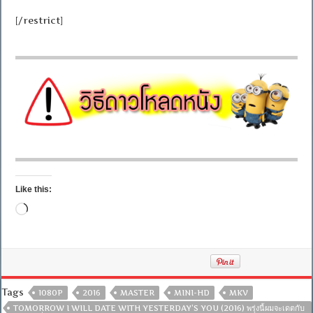
[/restrict]
Like this:
Loading…
Tags
1080P
2016
MASTER
MINI-HD
MKV
TOMORROW I WILL DATE WITH YESTERDAY’S YOU (2016) พรุ่งนี้ผมจะเดตกับ