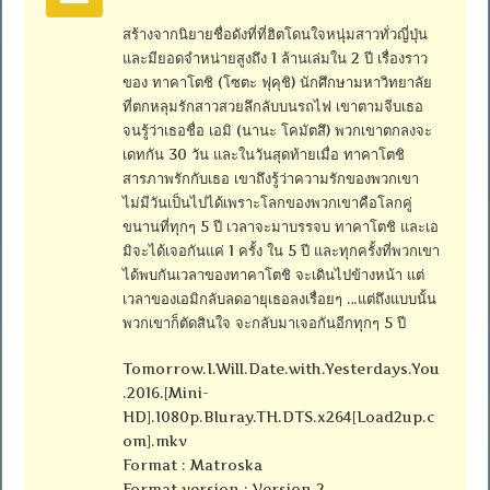
สร้างจากนิยายชื่อดังที่ที่ฮิตโดนใจหนุ่มสาวทั่วญี่ปุ่น
และมียอดจำหน่ายสูงถึง 1 ล้านเล่มใน 2 ปี เรื่องราว
ของ ทาคาโตชิ (โซตะ ฟุคุชิ) นักศึกษามหาวิทยาลัย
ที่ตกหลุมรักสาวสวยลึกลับบนรถไฟ เขาตามจีบเธอ
จนรู้ว่าเธอชื่อ เอมิ (นานะ โคมัตสึ) พวกเขาตกลงจะ
เดทกัน 30 วัน และในวันสุดท้ายเมื่อ ทาคาโตชิ
สารภาพรักกับเธอ เขาถึงรู้ว่าความรักของพวกเขา
ไม่มีวันเป็นไปได้เพราะโลกของพวกเขาคือโลกคู่
ขนานที่ทุกๆ 5 ปี เวลาจะมาบรรจบ ทาคาโตชิ และเอ
มิจะได้เจอกันแค่ 1 ครั้ง ใน 5 ปี และทุกครั้งที่พวกเขา
ได้พบกันเวลาของทาคาโตชิ จะเดินไปข้างหน้า แต่
เวลาของเอมิกลับลดอายุเธอลงเรื่อยๆ …แต่ถึงแบบนั้น
พวกเขาก็ตัดสินใจ จะกลับมาเจอกันอีกทุกๆ 5 ปี
Tomorrow.I.Will.Date.with.Yesterdays.You
.2016.[Mini-
HD].1080p.Bluray.TH.DTS.x264[Load2up.c
om].mkv
Format : Matroska
Format version : Version 2